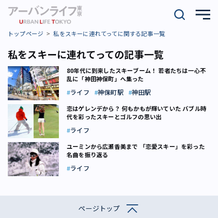
トップページ
私をスキーに連れてってに関する記事一覧
私をスキーに連れてっての記事一覧
80年代に到来したスキーブーム！ 若者たちは一心不
乱に「神田神保町」へ集った
ライフ
神保町駅
神田駅
恋はゲレンデから？ 何もかもが輝いていた バブル時
代を彩ったスキーとゴルフの思い出
ライフ
ユーミンから広瀬香美まで 「恋愛スキー」を彩った
名曲を振り返る
ライフ
ページトップ