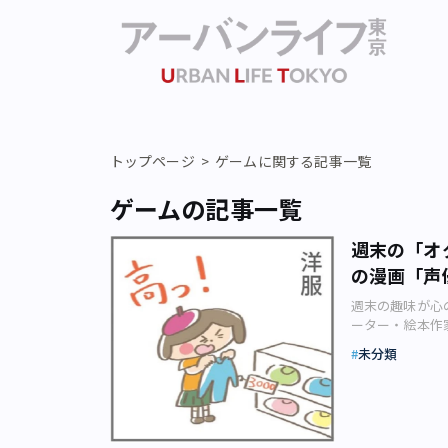
トップページ
ゲームに関する記事一覧
ゲームの記事一覧
週末の「オ
の漫画「声
週末の趣味が心
ーター・絵本作
飯田さんは、現
未分類
田さんはそんな
んが（汗）」。
品の制作背景に
田麻奈さん制作
か。 生活必需