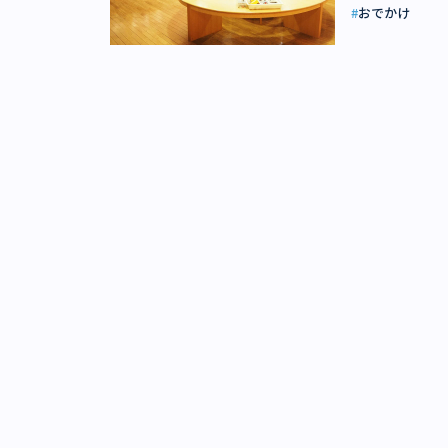
ん。デートにも
ライズゲームで
おでかけ
です。ゲームの
内線・四谷三丁
ーの大型ぬいぐ
含めて原則的に
連れで賑わって
ル機器といった
数回の参加が可
アピールしてい
好調に見えるア
いだ金額により
弾むというので
しているのです
グ上位者の名前
する「グッド・
ーズメント・ジ
率は2割以下と
校だった建物を
リゲームの台頭
分で、参加は1
す。赤ちゃん専
うか。 アミュ
となります。ひ
子供が楽しめる
ション売上高（ゲ
場合、グループチ
たくさんあると
ーマンショック
の人数（規定数
たりの距離を縮
1000億円以上
時からです。前
界各国のボード
調査（4859
年齢は12歳以上
遊ぶことができ
を示したグラフ
12日（水）〜8月
時には専門のト
不況により、世
ス、略称：TMC）
館）。 なかで
が起こると、ア
50、16：50、1
ら、世界中に愛
少し、経営を維
JR「新宿駅」
ありますが、同
ラル」に巻き込
から徒歩10分、
していて、その
るアプリゲーム
8600円 土日祝 
ト中のカップル
たが、若者の可
日祝 3800円
を自分が選ぶとい
で、需要がアプ
影）。 4種類
す。 また、復
いうフランス発
数年、前年比微
ればならないと
ているため、ア
（2018年6月
ドシステムなど