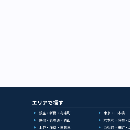
ムは、景品をそ
きたときの達成
以前にあった、
えたコミュニケ
ンのアームで「
つなぐおもちゃ
といった形式に
美術館はアナロ
のように関係し
ロングセラーの
益を見込んでい
た「グッド・ト
められた「上限
木のおもちゃづ
るため、クレー
2018年10月
品を少しずつ移
に関わる関連企
い初心者は「持
界中のおもちゃ
も、プレイ意欲
したりできるほ
をそこそこ持ち
美術館 ・住所：
のが大きく、目
目駅 2番出口より
います。 小型
週木曜日（木曜が
すさ」がファミ
●東京おもちゃま
ゲームセンター
16：00（最終
会）――最後に
円、子供700
らこそ体験でき
※雨天の場合も
トした時のドキ
エリアで探す
ゲームにはない
2020年の東
銀座・新橋・有楽町
東京・日本橋
ゲームセンター
原宿・表参道・青山
六本木・麻布・
レジャースポッ
上野・浅草・日暮里
浜松町・田町・
構造が変化しつ