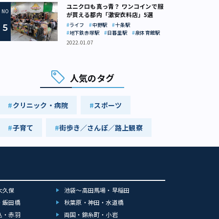
ユニクロも真っ青？ ワンコインで服
が買える都内「激安衣料店」5選
ライフ
中野駅
十条駅
地下鉄赤塚駅
日暮里駅
泉体育館駅
2022.01.07
人気のタグ
クリニック・病院
スポーツ
子育て
街歩き／さんぽ／路上観察
大久保
池袋～高田馬場・早稲田
・飯田橋
秋葉原・神田・水道橋
込・赤羽
両国・錦糸町・小岩