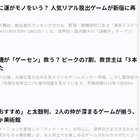
」から！ ――節約してまで必要な趣味とはいったい何でしょうか。 「推し」
に運がモノをいう？ 人気リアル脱出ゲームが新宿に再
す。詳しくいうと、自分の好きなアニメや漫画のキャラクター、アイドルに
ですね。映画館でペンライトを振りながら声を出して応援する「応援上映」
、好きな声優さんがナレーションを務めるプラネタリウムに行ってきまし
が舞台、脱出者のランキング付けも 新宿・歌舞伎町にある「東京ミステリ
の良いところは、大好きな「推し」を巨大スクリーンで拝めて、叫べるとこ
KYO MYSTERY CIRCUS）」は、世界初・国内最大の「謎解き」テーマパー
考えているかって？ もう「顔が良い！！！」だけですよ（笑）。 ――すごい
アル脱出ゲーム「カジノロワイヤルからの脱出」のリバイバル公演が2019年
ちなみに「推しのイベント」には、1か月でいくら使っているのでしょう
から8月18日（日）まで開催されます。 「カジノロワイヤルからの脱出」
よりますが、平均すると1万円前後かな……でも、オタク界にはもっとすご
る「運」もポイントのひとつ（画像：SCRAP） リアル脱出ゲームは、「ク
いらっしゃるので、私なんて使っていない方だと思いますよ（笑）。 ――1か月
」というネットの無料ゲームに端を発し、ブームとなった「脱出ゲーム」を
だなんですか～。ところで、好きなタイプのキャラクターはどういった感じ
機が「ゲーセン」救う？ ピークの7割、救世主は「3本
替えた体験型エンターテインメント。マンションの一室や廃校、廃病院な
。 線の細い中性的なイケメンが好きですね。「月」が似合う感じの儚げ
た
で開催されています。 日本のみならず上海や台湾、シンガポール、サンフ
お良し！ ――へぇ、そうなんですね～。 最近アツいのは、男性声優キャラに
海外でも男女問わずあらゆる世代に人気で、2007（平成19）年に初開催して
ルプロジェクト「ヒプノシスマイク」と、日本刀の付喪神が活躍するゲーム
ク以降、大幅な落ち込みを見せていたゲームセンター市場。しかし数年前か
で550万人以上を動員しています。 「カジノロワイヤルからの脱出」は
す！ 特に声優さんたちがラップバトルをしているヒプノシスマイクの曲
17年度は前年比3.1%増の回復を見せています。市場規模は10年で約30%縮
26）年に開催され、カジノ舞台に「運」も味方につけなければならないプレイ
いるんですよ～。 ――最後に、漫画を読んでくれた人に向けて、ひと言をお願い
ムからプライズゲーム（景品〈プライズ〉を獲得するゲーム）、テレビゲー
を博し、2017年にリバイバル公演を実施。今回が3回目となります。 舞台
し」のいる人に共感してもらえるとうれしいです！
までが一堂に並ぶ近年のゲームセンター。見ているだけでも心が躍ります。
ャンブラーたちが集まる秘密の闇カジノ「クラブロワイヤル」。巨万の富を
ミューズメント機製品が発表された「ジャパン・アミューズメント・エキス
自分の命をかけて仕掛けられた謎や暗号を解き明かしていくというストーリ
様子（2019年1月25日、國吉真樹撮影） 業務用のゲームメーカーや、ゲーム
格的カジノテーブルを挟んでカード勝負などでディーラーとの駆け引きを楽
おすすめ」と太鼓判。2人の仲が深まるゲームが揃う、
る業界団体「日本アミューズメント産業協会（JAIA）」（千代田区九段南）
ており、お金（コイン）をいかに稼ぐかもポイント。 カジノ体験がなくて
ゃ美術館
月に発表したレポートによると、日本国内の2017年度におけるアミューズメン
心配になるところですが、同公演の広報担当者によると、「参加者はカジノ
模は、前年比3.1%増の6388億円となりました。 この値は、業務用アミュ
ほとんどで、それでも十分に楽しめる内容です」と話します。 おひとりさま
ケーションを重視した「グッド・トイ」を中心に、世界のさまざまなおもち
品販売高（ゲーム機の販売高）と、オペレーション売上高（ゲームセンター
脱出成功率は1〜2割 同施設は2017年12月に歌舞伎町に移転しました
京おもちゃ美術館」は、大人同士でも楽しめるゲームやおもちゃがたくさ
算したもので、特に後者は5.2%増と好調です。 売上をけん引したのはプ
（謎解きの問題）を除いて、舞台設定や中身は過去2回とほぼ同じとのこと