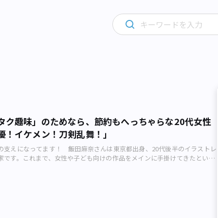
タク趣味」のためなら、節約もへっちゃらな20代女性
優！イケメン！刀剣乱舞！」
の支えになってます！ 飯田麻奈さんは東京都出身、20代後半のイラストレ
家です。これまで、女性や子ども向けの作品をメインに手掛けてきたという
在「東京とは名ばかり」の山や田んぼが広がる田舎に住んでいます。でも飯
田舎が大好き。「のどかな生活を送れますからね。ただ、お金は貯まりませ
ある「趣味」のために、普段は節約に励んでいるそう。そんな飯田さんに作
ついて聞きました。 飯田さん自身のアツい趣味を描いた漫画のカット（飯
）――趣味のために節約に励んでいるそうですね。金銭感覚はいかほどでしょう
品に関しては、100円でも1000円でも高いと感じるぐらいです（笑）。理由