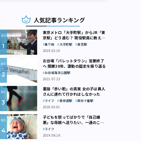
人気記事ランキング
東京メトロ「大手町駅」からJR「東
京駅」どう進む？ 現役駅員に教えて
もらいました
乗り物
大手町駅
東京駅
2019.02.10
お台場「パレットタウン」営業終了
へ 開業30年、激動の歴史を振り返る
お台場海浜公園駅
2021.07.23
童謡「赤い靴」の真実 女の子は異人
さんに連れて行かれはしなかった
ライフ
表参道駅
麻布十番駅
2020.05.01
子どもを怒ってばかりで「自己嫌
悪」な母親へ送りたい、一通のここ
ろの処方箋
ライフ
2019.06.16