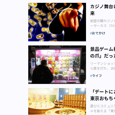
は「ときめかない
カジノ舞台
のイベント」で
来
関するイベント
とか。この前は
秘密の闇カジノ
た！ 応援上映
ーサーカス（TO
ろ。上映中に何を
ク。その人気リ
アツさですね。
おでかけ
6月12日（水）
か。 その月に
は、カジノによ
い人がたくさん
リムゾンルーム
1万円でまだま
景品ゲーム
現実世界に移し
なのでしょうか
の爪」だっ
ど、様々な場所
なキャラだとな
ランシスコなど
よるラップバト
リーマンショッ
以降、現在まで
「刀剣乱舞」で
ら底を打ち、20
2014（平成
は、毎日聴いて
小 メダルゲー
スタイルが好評
します。 「推
ライフ
ム、音楽ゲーム
は世界屈指のギ
多くの業務用ア
手にするため、
ポ 2019」の
ー設定です。本
「デートに
センターから成
しむものとなっ
東京おもち
が2018年11
も楽しめるのか
ト産業の市場規
経験のない人が
遊びとコミュニ
ーズメント機製
の参加も可能！ 
ゃを揃える「東
の売上高）を合
が、一部の演出