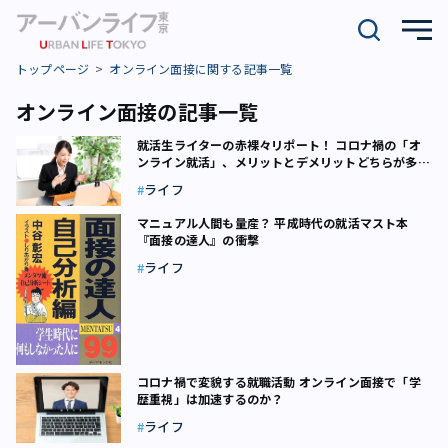
トップページ
オンライン面接に関する記事一覧
オンライン面接の記事一覧
就活生ライターの赤裸々リポート！ コロナ禍の「オ
ンライン就活」、メリットとデメリットどちらが多か
った？
ライフ
マニュアル人間も量産？ 平成時代の就活マスト本
『面接の達人』の衝撃
ライフ
コロナ禍で変貌する就職活動 オンライン面接で「学
歴重視」は加速するのか？
ライフ