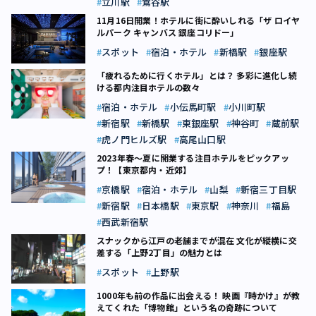
立川駅
鶯谷駅
11月16日開業！ホテルに街に酔いしれる「ザ ロイヤ
ルパーク キャンバス 銀座コリドー」
スポット
宿泊・ホテル
新橋駅
銀座駅
「疲れるために行くホテル」とは？ 多彩に進化し続
ける都内注目ホテルの数々
宿泊・ホテル
小伝馬町駅
小川町駅
新宿駅
新橋駅
東銀座駅
神谷町
蔵前駅
虎ノ門ヒルズ駅
高尾山口駅
2023年春～夏に開業する注目ホテルをピックアッ
プ！【東京都内・近郊】
京橋駅
宿泊・ホテル
山梨
新宿三丁目駅
新宿駅
日本橋駅
東京駅
神奈川
福島
西武新宿駅
スナックから江戸の老舗までが混在 文化が縦横に交
差する「上野2丁目」の魅力とは
スポット
上野駅
1000年も前の作品に出会える！ 映画『時かけ』が教
えてくれた「博物館」という名の奇跡について