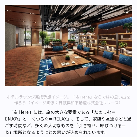
ホテルラウンジ完成予想イメージ。「＆ Here」ならではの思い出を
作ろう（イメージ画像：日鉄興和不動産株式会社リリース）
「＆ Here」には、旅の大きな要素である「たのしむ＝
ENJOY」と「くつろぐ＝RELAX」、そして、家族や友達などと過
ごす時間など、多くの大切なものを「引き寄せ、結びつける＝
＆」場所となるようにとの思いが込められています。