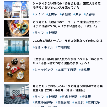
ケータイがない時代の「待ち合わせ」 東京人は指定
場所でいちいちセンスを競っていた
ライフ
上野駅
新宿駅
東京
渋谷駅
どう見ても「夏祭りのヨーヨー」？ 東京芸大生のア
イデア作品に5.9万人「かわい過ぎる」「欲しい」
ライフ
上野駅
2022年7月新オープン！ラビスタ東京ベイの魅力とは
宿泊・ホテル
市場前駅
【文京区】猫の日は人気の街歩きイベント「ねこまつ
り at 湯島～猫でつなぐ湯島のまち〜」へ！
ショッピング
本郷三丁目駅
湯島駅
知るともっとおもしろい！ひと味違う体験のできる展
覧会5選【立川・小金井・港区・台東区】
ライフ
上野駅
京成上野駅
根津駅
武蔵小金井駅
白金台駅
目黒駅
立川北駅