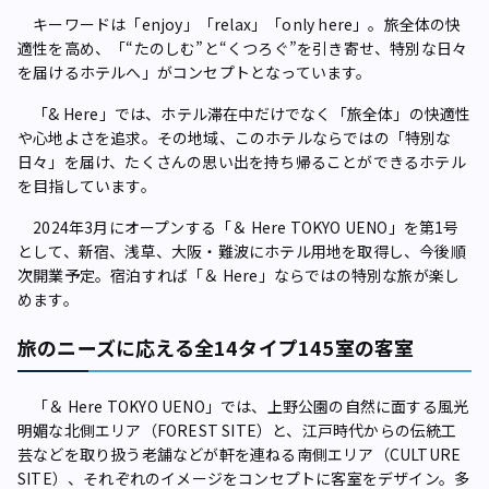
キーワードは「enjoy」「relax」「only here」。旅全体の快
適性を高め、「“たのしむ”と“くつろぐ”を引き寄せ、特別な日々
を届けるホテルへ」がコンセプトとなっています。
「& Here」では、ホテル滞在中だけでなく「旅全体」の快適性
や心地よさを追求。その地域、このホテルならではの「特別な
日々」を届け、たくさんの思い出を持ち帰ることができるホテル
を目指しています。
2024年3月にオープンする「＆ Here TOKYO UENO」を第1号
として、新宿、浅草、大阪・難波にホテル用地を取得し、今後順
次開業予定。宿泊すれば「＆ Here」ならではの特別な旅が楽し
めます。
旅のニーズに応える全14タイプ145室の客室
「＆ Here TOKYO UENO」では、上野公園の自然に面する風光
明媚な北側エリア（FOREST SITE）と、江戸時代からの伝統工
芸などを取り扱う老舗などが軒を連ねる南側エリア（CULTURE
SITE）、それぞれのイメージをコンセプトに客室をデザイン。多