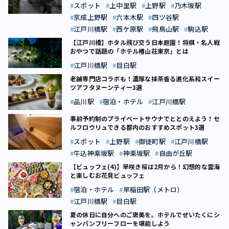
スポット
上中里駅
上野駅
乃木坂駅
京成上野駅
六本木駅
四ツ谷駅
江戸川橋駅
西ケ原駅
飛鳥山駅
駒込駅
【江戸川橋】ホタル飛び交う日本庭園！将棋・名人戦
おやつで話題の「ホテル椿山荘東京」とは
江戸川橋駅
目白駅
老舗専門店コラボも！濃厚な抹茶香る進化系和スイー
ツアフタヌーンティー3選
品川駅
宿泊・ホテル
江戸川橋駅
事前予約制のプライベートサウナでととのえよう！セ
ルフロウリュできる都内のおすすめスポット3選
スポット
上野駅
御徒町駅
江戸川橋駅
牛込神楽坂駅
神楽坂駅
自由が丘駅
【ビュッフェ(4)】早咲き桜は2月から！幻想的な雲海
と楽しむお花見ビュッフェ
宿泊・ホテル
早稲田駅（メトロ）
江戸川橋駅
目白駅
夏の休日に自分へのご褒美を。ホテルでぜいたくにシ
ャンパンフリーフローを堪能しよう