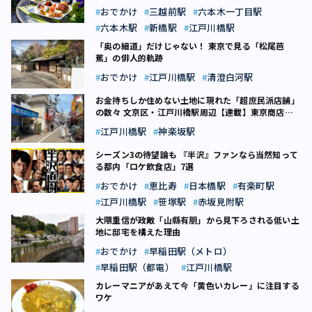
おでかけ
三越前駅
六本木一丁目駅
六本木駅
新橋駅
江戸川橋駅
「奥の細道」だけじゃない！ 東京で見る「松尾芭
蕉」の俳人的軌跡
おでかけ
江戸川橋駅
清澄白河駅
お金持ちしか住めない土地に現れた「超庶民派店舗」
の数々 文京区・江戸川橋駅周辺【連載】東京商店街
リサーチ（8）
江戸川橋駅
神楽坂駅
シーズン3の待望論も 『半沢』ファンなら当然知って
る都内「ロケ飲食店」7選
おでかけ
恵比寿
日本橋駅
有楽町駅
江戸川橋駅
笹塚駅
赤坂見附駅
大隈重信が政敵「山縣有朋」から見下ろされる低い土
地に邸宅を構えた理由
おでかけ
早稲田駅（メトロ）
早稲田駅（都電）
江戸川橋駅
カレーマニアがあえて今「黄色いカレー」に注目する
ワケ