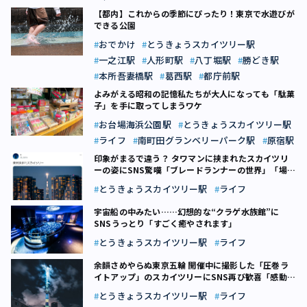
【都内】これからの季節にぴったり！東京で水遊びが
できる公園
おでかけ
とうきょうスカイツリー駅
一之江駅
人形町駅
八丁堀駅
勝どき駅
本所吾妻橋駅
葛西駅
都庁前駅
よみがえる昭和の記憶――私たちが大人になっても「駄菓
子」を手に取ってしまうワケ
お台場海浜公園駅
とうきょうスカイツリー駅
ライフ
南町田グランベリーパーク駅
原宿駅
印象がまるで違う？ タワマンに挟まれたスカイツリ
ーの姿にSNS驚嘆「ブレードランナーの世界」「場所
や設定を知りたい」
とうきょうスカイツリー駅
ライフ
宇宙船の中みたい……幻想的な“クラゲ水族館”に
SNSうっとり「すごく癒やされます」
とうきょうスカイツリー駅
ライフ
余韻さめやらぬ東京五輪 開催中に撮影した「圧巻ラ
イトアップ」のスカイツリーにSNS再び歓喜「感動し
ました」
とうきょうスカイツリー駅
ライフ