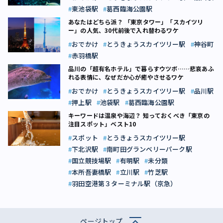
東池袋駅
葛西臨海公園駅
あなたはどちら派？ 「東京タワー」「スカイツリ
ー」の人気、30代前後で入れ替わるワケ
おでかけ
とうきょうスカイツリー駅
神谷町
赤羽橋駅
品川の「超有名ホテル」で暮らすウツボ……悲哀あふ
れる表情に、なぜだか心が癒やさせるワケ
おでかけ
とうきょうスカイツリー駅
品川駅
押上駅
池袋駅
葛西臨海公園駅
キーワードは温泉や海辺？ 知っておくべき「東京の
注目スポット」ベスト10
スポット
とうきょうスカイツリー駅
下北沢駅
南町田グランベリーパーク駅
国立競技場駅
有明駅
未分類
本所吾妻橋駅
立川駅
竹芝駅
羽田空港第３ターミナル駅（京急）
ページトップ