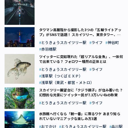
タワマン高層階から撮影した3つの「五輪ライトアッ
プ」がSNSで話題！ スカイツリー、東京タワー、あ
と1つは？
とうきょうスカイツリー駅
ライフ
神谷町
赤羽橋駅
ツイッターに突如現れた「超リアルな金魚」、一体何
で出来ている？ フォロワー騒然の正体とは
とうきょうスカイツリー駅
ライフ
浅草駅（つくばＥＸＰ）
浅草駅（東武・都営・メトロ）
スカイツリー展望台に「クジラ親子」が住み着いた？
幻想的な光景にツイッター民が7.3万いいねの称賛
とうきょうスカイツリー駅
ライフ
水族館へ行くなら「朝一番」に限るワケ あまり知ら
れていないマニアックな楽しみ方3選
おでかけ
とうきょうスカイツリー駅
品川駅