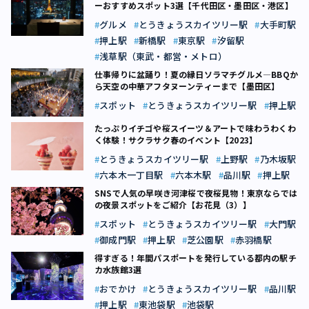
ーおすすめスポット3選【千代田区・墨田区・港区】
グルメ
とうきょうスカイツリー駅
大手町駅
押上駅
新橋駅
東京駅
汐留駅
浅草駅（東武・都営・メトロ）
仕事帰りに盆踊り！夏の縁日ソラマチグルメ―BBQか
ら天空の中華アフタヌーンティーまで【墨田区】
スポット
とうきょうスカイツリー駅
押上駅
たっぷりイチゴや桜スイーツ＆アートで味わうわくわ
く体験！サクラサク春のイベント【2023】
とうきょうスカイツリー駅
上野駅
乃木坂駅
六本木一丁目駅
六本木駅
品川駅
押上駅
SNSで人気の早咲き河津桜で夜桜見物！東京ならでは
の夜景スポットをご紹介【お花見（3）】
スポット
とうきょうスカイツリー駅
大門駅
御成門駅
押上駅
芝公園駅
赤羽橋駅
得すぎる！年間パスポートを発行している都内の駅チ
カ水族館3選
おでかけ
とうきょうスカイツリー駅
品川駅
押上駅
東池袋駅
池袋駅