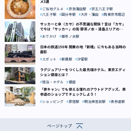
メ3選
ご当地グルメ
京急蒲田駅
京王八王子駅
八王子駅
国分寺駅
大井・蒲田
西東京市周辺
サッカーと傘（カサ）の不思議な関係？昔は「カサ」
で今は「サッカー」の街 御茶ノ水・湯島エリアの坂
道話
おでかけ
御茶ノ水駅
日本の鉄道150年 開業の地「新橋」に今もある当時の
面影
スポット
新橋駅
汐留駅
ラグジュアリーをつくした最先端ホテル。東京エディ
ション銀座とは？
宿泊・ホテル
銀座
「家キャン」でも使える憧れのアウトドアグッズ。表
参道のショップでチェックしよう！
ショッピング
原宿駅
明治神宮前駅
表参道駅
ページトップ