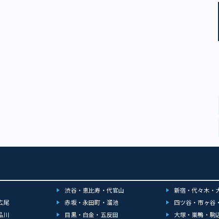
「富嶽三十六景 凱風快晴」（画像：文化遺産オンライン） 後に北斎の浮世
ント・ゴッホやクロード・モネなどの作品にも影響を及ぼしており、100年
でも人気があったことがうかがえます。 ゴッホの「タンギー爺さん」の絵
景として何枚も北斎の浮世絵が描かれていますし、モネも「ラ・ジャポネー
妻に着物を着させ、北斎や応為が描いた見返り美人画と同じような構図の絵
。 そして、『FOG』の中でも、前述のように攻撃をする際に、「富嶽三十
浪波裏」が宝具として描かれています。 時空を超えた葛飾北斎の作品 ま
に販売された『Fate/Grand Order江戸浮世絵木版画フォリナー/葛飾北斎』
は、サーヴァントの北斎を描いたもので、オリジナルの北斎の作品をモチー
されました。 『Fate/Grand Order江戸浮世絵木版画フォリナー/葛飾北
ニプレックス） 絵の着物の柄は、北斎が描いた「新形小紋帳」のデザイン
、構図は「手踊図」をまね、背景に描かれている波は上町祭屋台天井図「怒
」を参考に作られています。 また、『FGO』の5周年記念を記念した47都
とのコラボ企画で、サーヴァント・北斎は富士山麓を背景にしたものが静岡
ています。これは、北斎作の「富嶽三十六景 凱風快晴」で描かれている富士
させ、キャラクターにおける史実や世界観を大切にしていることがわかりま
に、北斎の絵や構図、デザインは、時空を超えて、さまざまな形に変容して
を作り出し、多様な世代に認知されることで、オリジナル自体も継承されて
ゲームコンテンツを通じて、歴史やアートを学び、ゆかりの地を巡るという
少なかれゲームコンテンツが地域の歴史や文化の継承の媒体になっていると
渋谷・恵比寿・代官山
新宿・代々木・
いでしょうか。 北斎のオリジナル作品は、東京都美術館（台東区上野公
木）から始まる「The UKIYO-E 2020 －日本三大浮世絵コレクション」や、
広尾
赤坂・永田町・溜池
四ツ谷・市ヶ谷
館（墨田区亀沢）で実際見ることができます。 上野はテレビアニメ版の
品川
目黒・白金・五反田
大塚・巣鴨・駒