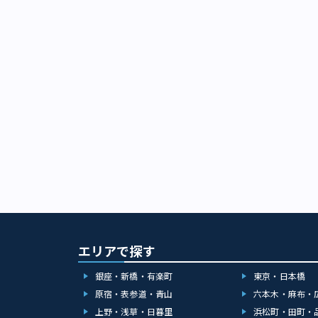
す。 葛飾北斎
絵は、フィンセ
以上前から世界
には浮世絵が背
ゼ」では、彼の
を描いています
六景 神奈川沖
た、2018年7月
という版画作品
フとして制作・販売
斎』（画像：ア
をモチーフにし
涛」図の「女浪
道府県の新聞社
新聞に掲載され
山をほうふつと
す。 このよう
新たな芸術作品
エリアで探す
いるのです。 
行為は、多かれ
銀座・新橋・有楽町
東京・日本橋
いえるのではな
園）で7月23日（
原宿・表参道・青山
六本木・麻布・
すみだ北斎美術
上野・浅草・日暮里
浜松町・田町・