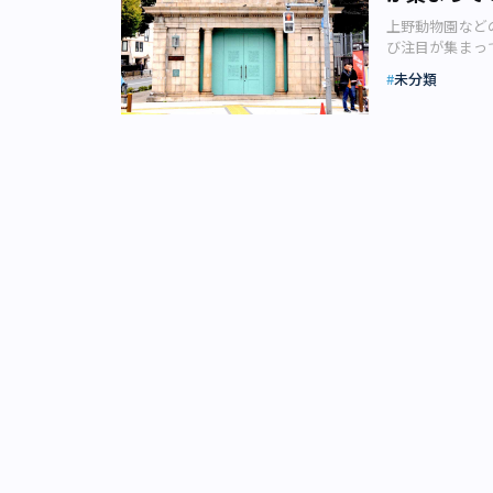
(C)TYPE-M
上野動物園など
『Fate』の人
び注目が集まっ
約711億円を売
が解説します。1
2位でした。 
未分類
京成電鉄は、京
（家庭用ゲーム
しか離れていな
性が65%、女
の外観（画像：
20代が約30%
博物館、東京藝
めていることか
高度経済成長期
そして、ヘビー
れました。一回
向が強いのも特
編成6両になっ
ニメや漫画、映
館動物園駅のホ
知る人もいるのではな
そのため、普通
Ⅲ.spring s
になったため、
ックス） この
1997（平成9
い挑んでいく物
舎は、国会議事
えるとされる万
理由にもなって
ー（人間）」と
ます。そして、
ァントを招き、
す。 駅が廃止
聖杯を手にして
をひっきりなし
ゆる時代を超え
行の面からも、
ています。 ま
て放置されてい
ます。加えて、
2018年に駅
るでしょう。 
する機運が高ま
高さが作品への