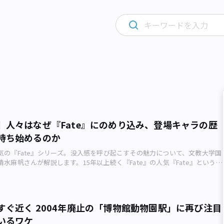
】人々はなぜ『Fate』にのめり込み、登場キャラの歴
持ち始めるのか
気の『Fate』シリーズ。没入感を呼び起こすその魅力について、文教大学国
水麻帆さんが解説します。15年以上続く『Fate』の人気『Fate』というノ
章を読み進めるタイプのコンピューターゲーム）をご存じでしょうか。もし
メや他のコンテンツで知っている人もいるかもしれません。 2004（平成
ブランド「TYPE-MOON」から発売されたコンピューターゲームとして
 night』が発売されました。2015年にはスマートフォン向けの『Fate/Grand
すぐ近く 2004年廃止の「博物館動物園駅」に再び注目
下FGO）』が制作され、これまで中国、香港、台湾、韓国、アメリカでも発売さ
いるワケ
ートフォン向けRPG『Fate/Grand Order』公式サイトより（画像：