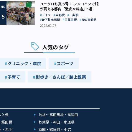
ユニクロも真っ青？ ワンコインで服
が買える都内「激安衣料店」5選
ライフ
中野駅
十条駅
地下鉄赤塚駅
日暮里駅
泉体育館駅
2022.01.07
人気のタグ
クリニック・病院
スポーツ
子育て
街歩き／さんぽ／路上観察
大久保
池袋～高田馬場・早稲田
・飯田橋
秋葉原・神田・水道橋
込・赤羽
両国・錦糸町・小岩