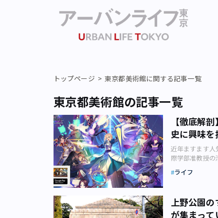
トップページ
東京都美術館に関する記事一覧
東京都美術館の記事一覧
【徹底解剖
史に興味を
近年ますます人
際学部准教授の清
ベルゲーム（文
ライフ
かしたら、アニ
16）年、ゲーム
『Fate/stay
上野公園の
Order（以
が集まって
れています。 スマ