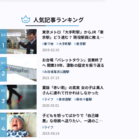
人気記事ランキング
東京メトロ「大手町駅」からJR「東
京駅」どう進む？ 現役駅員に教えて
もらいました
乗り物
大手町駅
東京駅
2019.02.10
お台場「パレットタウン」営業終了
へ 開業30年、激動の歴史を振り返る
お台場海浜公園駅
2021.07.23
童謡「赤い靴」の真実 女の子は異人
さんに連れて行かれはしなかった
ライフ
表参道駅
麻布十番駅
2020.05.01
子どもを怒ってばかりで「自己嫌
悪」な母親へ送りたい、一通のここ
ろの処方箋
ライフ
2019.06.16