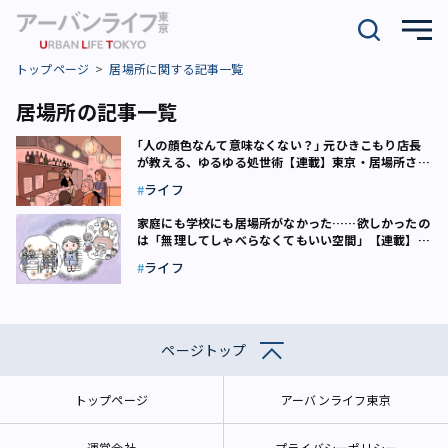
トップページ
居場所に関する記事一覧
居場所の記事一覧
｢人の顔色なんて意味なくない？｣ 元ひきこもり店長
が教える、ゆるゆる処世術【連載】東京・居場所さが
し（8）
ライフ
家庭にも学校にも居場所がなかった……欲しかったの
は「無理してしゃべらなくてもいい空間」【連載】東
京・居場所さがし（2）
ライフ
ページトップ
トップページ
アーバンライフ東京
運営会社
プライバシーポリシー