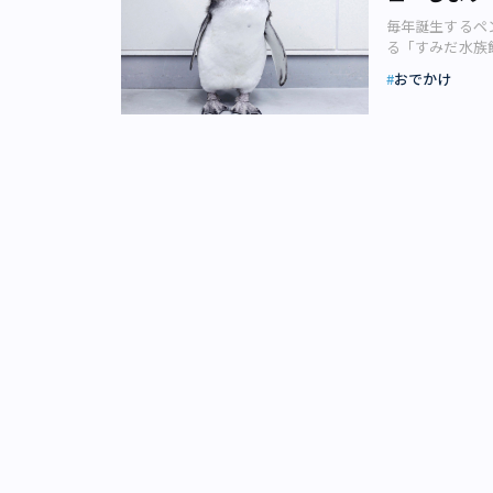
は、世界遺産と
毎年誕生するペ
裕夫） 葛西臨
る「すみだ水族
時、東京都庁舎
「ペンギンプー
西新宿に都庁舎
おでかけ
に生まれた赤ち
り、その対策か
館） 2019年
ったのです。江
ンゴ（メス）‌
族園は、その名
赤ちゃんです。
とした公園と緑
えるとのこと。
羽の矢が立てら
それとともに、
や帝国劇場、千
年6月1日（土
といえる存在です
ー。慎重に様子
を設計した、世
に名前も決定。
訪日外国人観光
飼育スタッフが
みならず、千葉
ゃ」「ちゃんこ
葛西臨海水族園（
んは「ペンギン
しむ訪日外国人
かご」に また
葛西臨海水族園
ようすを間近で観
したデザイン性
00。同時に名
などからは「水
置された大型モ
発表した東京都
べた時のようす
有識者による葛
んの成長記録が
議論してきまし
さの産毛に覆わ
した指摘を受け
ーをし、名前も
めて発足してい