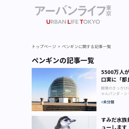
トップページ
ペンギンに関する記事一覧
ペンギンの記事一覧
5500万
口実に「都
開業のきっかけ
ゃんパンダ・シ
線を集め、一般
未分類
りました。 シ
会（台東区池之
族館は、そのほ
すみだ水族
葛西臨海水族園
ューします
園のふたつが東