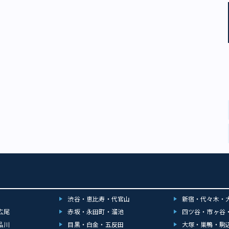
渋谷・恵比寿・代官山
新宿・代々木・
広尾
赤坂・永田町・溜池
四ツ谷・市ヶ谷
品川
目黒・白金・五反田
大塚・巣鴨・駒