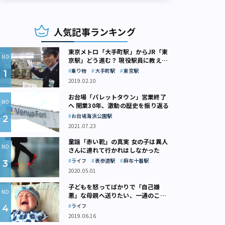
人気記事ランキング
東京メトロ「大手町駅」からJR「東
京駅」どう進む？ 現役駅員に教えて
もらいました
乗り物
大手町駅
東京駅
2019.02.10
お台場「パレットタウン」営業終了
へ 開業30年、激動の歴史を振り返る
お台場海浜公園駅
2021.07.23
童謡「赤い靴」の真実 女の子は異人
さんに連れて行かれはしなかった
ライフ
表参道駅
麻布十番駅
2020.05.01
子どもを怒ってばかりで「自己嫌
悪」な母親へ送りたい、一通のここ
ろの処方箋
ライフ
2019.06.16