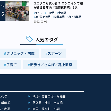
ユニクロも真っ青？ ワンコインで服
が買える都内「激安衣料店」5選
ライフ
中野駅
十条駅
地下鉄赤塚駅
日暮里駅
泉体育館駅
2022.01.07
人気のタグ
クリニック・病院
スポーツ
子育て
街歩き／さんぽ／路上観察
大久保
池袋～高田馬場・早稲田
・飯田橋
秋葉原・神田・水道橋
込・赤羽
両国・錦糸町・小岩