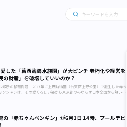
人が愛した「葛西臨海水族園」が大ピンチ 老朽化や経営を
民の財産」を破壊していいのか？
は都庁の移転問題 2017年に上野動物園（台東区上野公園）で誕生した赤ち
ャンシャンは、その愛くるしい姿から東京都のみならず日本全国から熱い視
公開が始まると上野動物園のパンダ舎は連日にわたって黒山の人だかりとな
ャンシャンフィーバーに沸く上野動物園は東京都が所管し、東京動物園協
端）に運営が委託されています。同協会が運営を委託されている動物園と水
かに多摩動物園（日野市程久保）、井の頭自然文化園（武蔵野市御殿山）、
館の「赤ちゃんペンギン」が6月1日 14時、プールデビ
（江戸川区臨海町）などがあります。このうち、上野動物園と葛西臨海水族
！
京23区に立地しています。 大きなガラスドームが特徴的な葛西臨海水族園