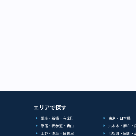
エリアで探す
銀座・新橋・有楽町
東京・日本橋
原宿・表参道・青山
六本木・麻布・
上野・浅草・日暮里
浜松町・田町・