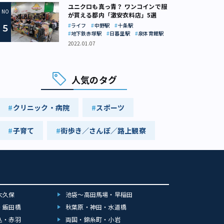
ユニクロも真っ青？ ワンコインで服
が買える都内「激安衣料店」5選
ライフ
中野駅
十条駅
地下鉄赤塚駅
日暮里駅
泉体育館駅
2022.01.07
人気のタグ
クリニック・病院
スポーツ
子育て
街歩き／さんぽ／路上観察
大久保
池袋～高田馬場・早稲田
・飯田橋
秋葉原・神田・水道橋
込・赤羽
両国・錦糸町・小岩