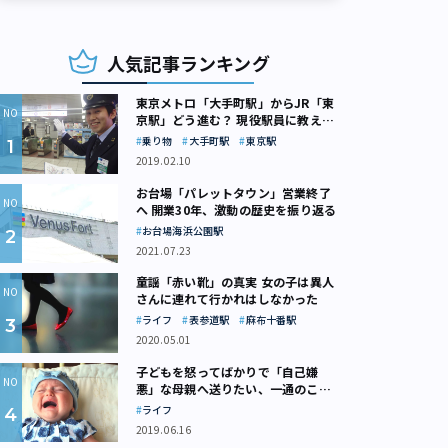
人気記事ランキング
東京メトロ「大手町駅」からJR「東
京駅」どう進む？ 現役駅員に教えて
もらいました
乗り物
大手町駅
東京駅
2019.02.10
お台場「パレットタウン」営業終了
へ 開業30年、激動の歴史を振り返る
お台場海浜公園駅
2021.07.23
童謡「赤い靴」の真実 女の子は異人
さんに連れて行かれはしなかった
ライフ
表参道駅
麻布十番駅
2020.05.01
子どもを怒ってばかりで「自己嫌
悪」な母親へ送りたい、一通のここ
ろの処方箋
ライフ
2019.06.16