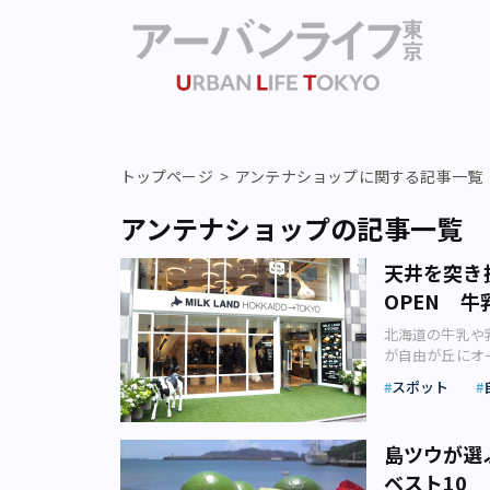
トップページ
アンテナショップに関する記事一覧
アンテナショップの記事一覧
天井を突き
OPEN 牛
北海道の牛乳や乳
が自由が丘にオ
るほか、生乳た
スポット
で気軽に飲み比
お腹の下には楕円
字。 自由が丘にオ
島ツウが選
矢子撮影）壁を
ベスト10
インパクト抜群