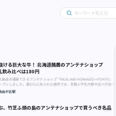
抜ける巨大な牛！ 北海道酪農のアンテナショップ
乳飲み比べは180円
製品を堪能できるアンテナショップ「MILKLAND HOKKAIDO→TOKYO」
ープンしました。遊び心にあふれた店内では、気軽に牛乳の飲み比べが出来
っぷりのフードメニューを楽しめます。初の常設店。12種類から3種を選ん
自由が丘駅
べも！ 1階天井部分を突き抜け、2階の窓辺から外界を見つめる巨大な牛。
の8人用テーブルが置かれており、左耳付近には「Milk Today？」の文
ープンした「MILKLAND HOKKAIDO→TOKYO」（2019年3月6日、高橋亜
ぶ、竹芝ふ頭の島のアンテナショップで買うべき名品
突き抜け「お出迎え」する巨大な牛（2019年3月6日、高橋亜矢子撮影）
、キュートさ満点な姿に思わず目を奪われてしまうこのお店の名は