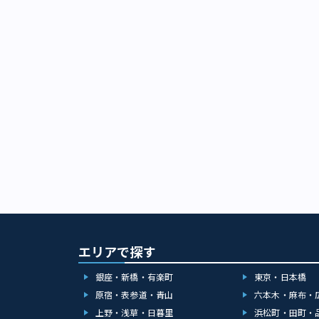
か作れないとい
った塩を使用し
す。 注目の1
で生産されている
年11月27日
勢のため船の欠
の、座席数が少
余裕を持って行
村の人口は約1
じてAO-CH
るまで島では各
作りのため量産
の焼酎」とも言
ラインアップが
一や青酎伝承もあ
年11月27日
葉」との名がつ
くる生鮮食料品
エリアで探す
味わいのアクセ
どでも楽しめま
銀座・新橋・有楽町
東京・日本橋
様々な料理に活
味わってみてく
原宿・表参道・青山
六本木・麻布・
ところに浮かぶ
上野・浅草・日暮里
浜松町・田町・
頃。通常6日に