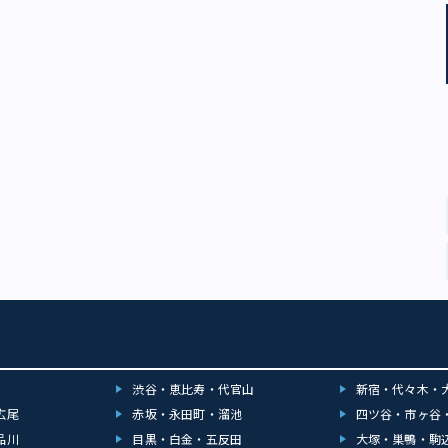
うのも生産量が少ない所以だそうです。非常にコクがあり、大島の海水で作
ているので、ミネラルも豊富。全て手作りの島の薫りいっぱいのバターで
位は小笠原諸島からのレア商品注目の1位は小笠原諸島からのレア商品 青ヶ島
島焼酎「AO-CHU」。値段は商品によって異なり、2000円代が主流（2018
、宮崎佳代子撮影） 絶海の孤島である青ヶ島は、断崖絶壁に囲まれた急峻な地
航率が40～50％。ヘリコプターの定期便運航率は8〜9割程度ではあるもの
ないため渡島直前だとほぼ満席で予約できないことが多々あります。旅程に
く必要があるため、行きたくても行けない人が多い島といえるでしょう。
60人ですが、10人もの杜氏がいて、独自に焼酎を作っています。これらは総
U（青酎）と呼ばれていますが、杜氏によって味が異なります。 酒税法が変わ
家庭で焼酎を作る習慣があり、それが青ヶ島に杜氏が多い所以です。全て手
できず、そのほとんどが島内消費で島外に出回る数が少なかったため、「幻
われていました。現在は通販で買えるものもあります。同店ではAO-CHUの
豊富で、通販が行われていない焼酎も取り扱っており、生産量が少ない喜久
ります。 三宅島産の明日葉。時価（250円前後）。1〜2月が最も旬（2018
、宮崎佳代子撮影）「今日摘んでも明日にはもう芽がでてくる」ことから「明日
いた、生命力の強い植物。栄養価が高く、伊豆諸島に渡ると料理によく出て
です。天ぷらにすると、サクッとした食感の良さに、ほんのりとした苦味が
ントになって、ことのほか美味。お酒ともよく合い、おひたしや野菜炒めな
す。店長によると、三宅島産の明日葉は他の産地と比べてとても柔らかく、
渋谷・恵比寿・代官山
新宿・代々木・
用できるのが特長とのこと。1〜2月が肉厚で最も旬の時季。この期間にぜひ
ださい。 小笠原諸島の母島産「島レモン」。母島は父島から南へ約50kmの
広尾
赤坂・永田町・溜池
四ツ谷・市ヶ谷
島（画像：小笠原村観光局） 小笠原諸島の特産品で、販売時期は9〜10月
品川
目黒・白金・五反田
大塚・巣鴨・駒
1度しか運航されない小笠原諸島からの船便で運ばれて来るため、期間中でも