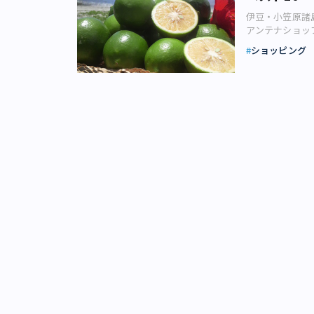
「MILKLAND
伊豆・小笠原諸
ど歩いた先に、2
アンテナショッ
HOKKAIDO
セレクトして販
協同組合連合会
ショッピング
んだ、買うべき
酪農を盛り上げ
ンテナショップ
に始まった運動
客ターミナル。
定ポップアップ
に委託先が変わ
産の酪農食品が
なりました。数
楽しめるのが「選
ようになったこ
道ミルク飲み比べ
ョップ「東京愛
くくった箇所）
ミックな地形を
乳12種類から
（画像：東京愛
からさっぱりと
温暖な気候、島
比べのコップは
材が注目されて
ーパーで見かけ
より生産される
ません。気軽に
ます。 近年、
そのほか、比較
入できない商品
海道牛乳」（ホ
め、地上輸送費
380円）もラ
れまで東京島し
「北海道ミルク
の関係者が共に
りんごをそのま
します。 「小笠原 島レモン クラフトチューハイ」1本300円。内容量330ml、アルコール度
円）なども揃っ
数9％（2018
ューチーズが伸
（島レモン）を
海道」初の試み