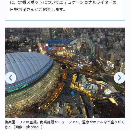
に、定番スポットについてエデュケーショナルライターの
日野京子さんがご紹介します。
ラ
東
後楽園エリアの空撮。商業施設やミュージアム、温泉やホテルなど盛りだく
さん（画像：photoAC）