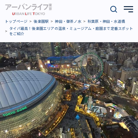
トップページ
後楽園駅
神田・御茶ノ水
秋葉原・神田・水道橋
タイパ最高！後楽園エリアの温泉・ミュージアム・庭園まで定番スポット
をご紹介