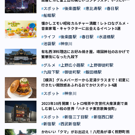
こ？
スポット
後楽園駅
恵比寿駅
春日駅
船堀駅
懐かしエモい昭和カルチャー満載！レトロなグルメ・
音楽家電・キャラクターに出会えるイベント3選
ライフ
後楽園駅
春日駅
水道橋駅
池袋駅
神奈川
有名西洋料理店にお好み焼き屋。靖国神社のおかげで
繁華街になった九段下
グルメ
上野広小路駅
上野御徒町駅
九段下駅
御徒町駅
飯田橋駅
【横浜】グルメバーガーから足湯テラスまで！初夏に
行きたい開放感あふれるおでかけスポット4選
スポット
神奈川
2023年10月開業！レトロ喫茶や次世代大衆演劇で楽
しむ新しい和の世界「ハナミチ東京歌舞伎町」
スポット
新宿三丁目駅
新宿西口駅
新宿駅
西武新宿駅
かわいい「クマ」がお出迎え！八咫烏が導く熊野町熊