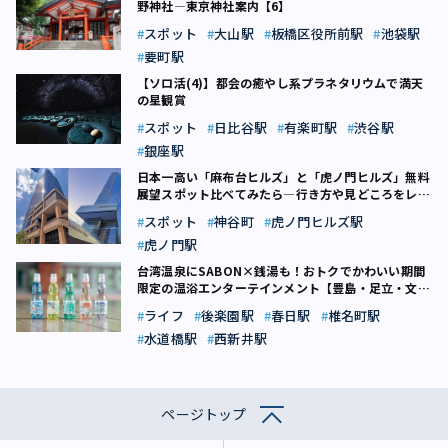
野神社―東京神社案内【6】
スポット
大山駅
板橋区役所前駅
池袋駅
要町駅
【ソロ活(4)】都会の癒やし系プラネタリウムで満天
の星観賞
スポット
日比谷駅
有楽町駅
渋谷駅
銀座駅
日本一高い「麻布台ヒルズ」と「虎ノ門ヒルズ」無料
展望スポット比べてみたら―行き方や見どころをレポ
ート！
スポット
神谷町
虎ノ門ヒルズ駅
虎ノ門駅
台湾温泉にSABON×銭湯も！おトクでかわいい期間
限定の温浴エンターテインメント【豊島・足立・文京
区】
ライフ
後楽園駅
春日駅
椎名町駅
水道橋駅
西新井駅
ページトップ