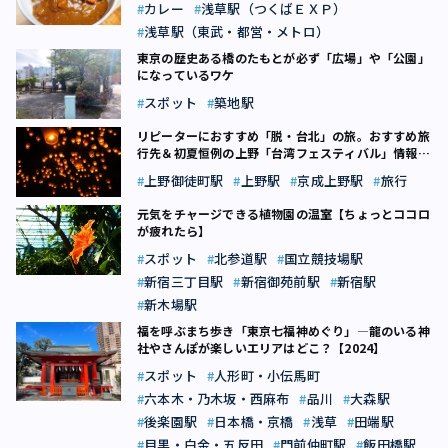
カレー
浅草駅（つくばＥＸＰ）
浅草駅（東武・都営・メトロ）
東京の歴史ある橋のたもとが必ず「広場」や「公園」
になっているワケ
スポット
築地駅
リピーターにおすすめ「脱・台北」の旅。おすすめ旅
行先＆初夏恒例の上野「台湾フェスティバル」情報
も！
上野御徒町駅
上野駅
京成上野駅
旅行
元気をチャージできる植物園の温室【ちょっとココロ
が疲れたら】
スポット
北参道駅
国立競技場駅
新宿三丁目駅
新宿御苑前駅
新宿駅
新木場駅
福を呼ぶまち歩き「東京七福神めぐり」―龍のいる神
社やさんぽが楽しいエリアはどこ？【2024】
スポット
人形町・小伝馬町
六本木・乃木坂・西麻布
品川
大森駅
後楽園駅
日本橋・京橋
浅草
田端駅
目黒・白金・五反田
門前仲町駅
飯田橋駅