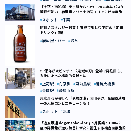
【千葉・南船橋】東京駅から30分！2024年はバスケ
観戦が熱い―春開業アリーナ周辺エリアに新商業施設
オープン
スポット
千葉
昭和ノスタルジー最高！ 五感で楽しむ下町の「定番
ドリンク」5選
居酒屋・バー
浅草
SL保存が大ピンチ！ 『鬼滅の刃』登場で再注目も、
背後にあった構造的危機とは
上野駅
向原駅
東向島駅
池尻大橋駅
青梅駅
飛鳥山駅
東京都心から行く「茨城空港」利用テク。全国空港唯
一の人気コンビニチェーンも！
スポット
茨城
「道玄坂通 dogenzaka-dori」9月開業！100年に1
度の再開発が進む渋谷に新たに誕生する複合商業施設