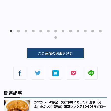
谷
この画像の記事を読む
関連記事
カツカレーの原型、実は下町にあった？ 浅草「河
金」のかつ丼【連載】東京レッツラGOGO! マグロ飯
（4）