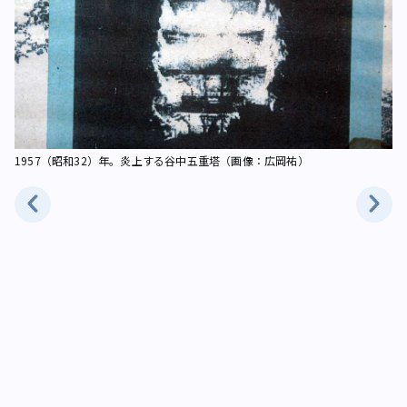
年に
1957（昭和32）年。炎上する谷中五重塔（画像：広岡祐）