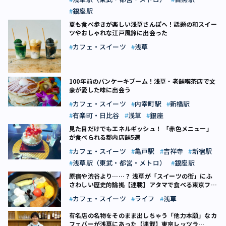
銀座駅
夏も食べ歩きが楽しい浅草さんぽへ！話題の和スイー
ツやおしゃれな江戸風鈴に出会った
カフェ・スイーツ
浅草
100年前のパンケーキブーム！浅草・老舗喫茶店で文
豪が愛した味に出会う
カフェ・スイーツ
内幸町駅
新橋駅
有楽町・日比谷
浅草
銀座
見た目だけでもエネルギッシュ！ 「赤色メニュー」
が食べられる都内店舗5選
カフェ・スイーツ
亀戸駅
吉祥寺
新宿駅
浅草駅（東武・都営・メトロ）
銀座駅
原宿や渋谷より……？ 浅草が「スイーツの街」にふ
さわしい歴史的論拠【連載】アタマで食べる東京フー
ド（9）
カフェ・スイーツ
ライフ
浅草
有名店の名物をそのまま出しちゃう「他力本願」なカ
フェバーが浅草にあった【連載】東京レッツラ