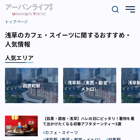
トップページ
浅草のカフェ・スイーツに関するおすすめ・
人気情報
人気エリア
浅草駅（東武・都営・
浅草
田原町駅
メトロ）
【目黒・銀座・浅草】ハレの日にピッタリ！着物を着
て出かけたくなる初春アフタヌーンティー3選
カフェ・スイーツ
浅草駅（東武・都営・メトロ）
目黒駅