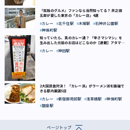
『孤独のグルメ』ファンなら当然知ってる？ 井之頭
五郎が愛した東京の「カレー店」4選
カレー
北千住駅
木場駅
石神井公園駅
神保町駅
知っていたら、真のカレー通？ 「辛さマシマシ」を
生み出した元祖のお店はどこなのか【連載】アタマで
食べる東京フード（17）
カレー
神田駅
2大国民食対決！ 「カレー派」がラーメン派を論破で
きる都内厳選5店
カレー
新宿御苑前駅
浅草橋駅
神保町駅
銀座駅
ページトップ