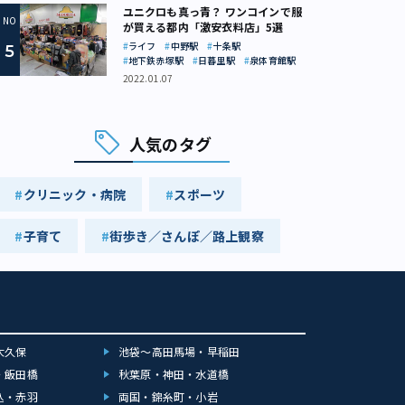
ユニクロも真っ青？ ワンコインで服
が買える都内「激安衣料店」5選
ライフ
中野駅
十条駅
地下鉄赤塚駅
日暮里駅
泉体育館駅
2022.01.07
人気のタグ
クリニック・病院
スポーツ
子育て
街歩き／さんぽ／路上観察
大久保
池袋～高田馬場・早稲田
・飯田橋
秋葉原・神田・水道橋
込・赤羽
両国・錦糸町・小岩