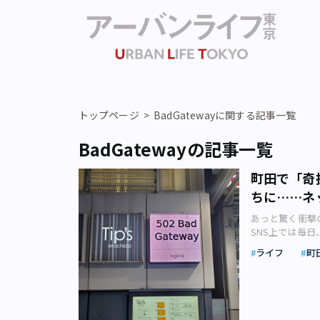
トップページ
BadGatewayに関する記事一覧
BadGatewayの記事一覧
町田で「奇
ちに……ネ
あっと驚く衝撃
SNS上では毎
るものを厳選し
ライフ
町
された、とある
る、“恐ろしい”
て画像をアップ
（@shsub）さ
の看板はデジタ