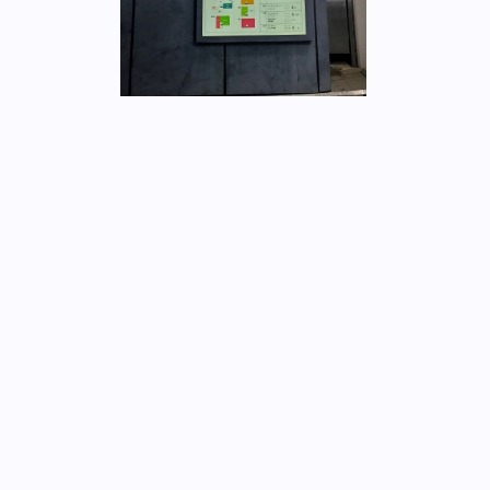
ウェブ・エンジ
いうデザインの
ていうブランド
なくもない」 
板に表示された
んに話を聞きま
の2021年9月
たのでしょうか
稿者が解説「50
初めて見たとき
ブ・エンジニアに
（ウェブサイト
れるものです。
のがありますが
けると「メンテ
ていた場所にこ
だ……」と気づ
したが、仮に「
マンションの一
デジタルサイネ
ッて笑うことも
ルサイネージ。
逃す寛大さを持