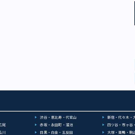
渋谷・恵比寿・代官山
新宿・代々木・
広尾
赤坂・永田町・溜池
四ツ谷・市ヶ谷
品川
目黒・白金・五反田
大塚・巣鴨・駒