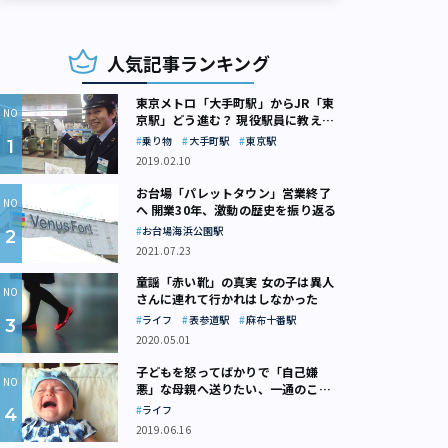
人気記事ランキング
東京メトロ「大手町駅」からJR「東
京駅」どう進む？ 現役駅員に教えて
もらいました
乗り物
大手町駅
東京駅
2019.02.10
お台場「パレットタウン」営業終了
へ 開業30年、激動の歴史を振り返る
お台場海浜公園駅
2021.07.23
童謡「赤い靴」の真実 女の子は異人
さんに連れて行かれはしなかった
ライフ
表参道駅
麻布十番駅
2020.05.01
子どもを怒ってばかりで「自己嫌
悪」な母親へ送りたい、一通のここ
ろの処方箋
ライフ
2019.06.16