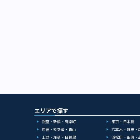
エリアで探す
銀座・新橋・有楽町
東京・日本橋
原宿・表参道・青山
六本木・麻布・
上野・浅草・日暮里
浜松町・田町・