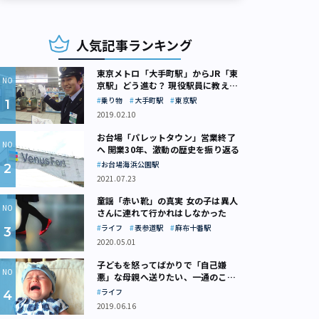
人気記事ランキング
東京メトロ「大手町駅」からJR「東
京駅」どう進む？ 現役駅員に教えて
もらいました
乗り物
大手町駅
東京駅
2019.02.10
お台場「パレットタウン」営業終了
へ 開業30年、激動の歴史を振り返る
お台場海浜公園駅
2021.07.23
童謡「赤い靴」の真実 女の子は異人
さんに連れて行かれはしなかった
ライフ
表参道駅
麻布十番駅
2020.05.01
子どもを怒ってばかりで「自己嫌
悪」な母親へ送りたい、一通のここ
ろの処方箋
ライフ
2019.06.16