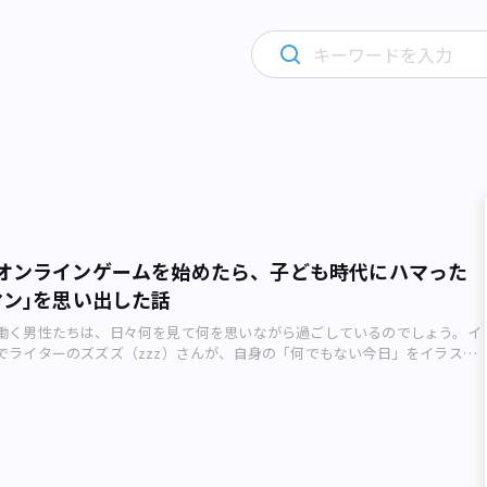
オンラインゲームを始めたら、子ども時代にハマった
マン｣を思い出した話
働く男性たちは、日々何を見て何を思いながら過ごしているのでしょう。イ
でライターのズズズ（zzz）さんが、自身の「何でもない今日」をイラスト
ます。今回のテーマは「オンラインゲーム」。ボンバーマンに熱中した90年
前んちでボンバーマンしようぜ！」 私（ズズズ。イラストレーター、ラ
生だった90年代。学校帰りによくこのような会話をしていました。 私の
弟だったからか、ファミコン、スーパーファミコン、ゲームボーイ、ニンテ
レステ、セガサターンなどたくさんのゲーム機がそろっていて、毎日友達の家
き来して充実した放課後を過ごしていました。 友達と4人でボンバーマン