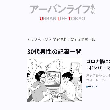
トップページ
30代男性に関する記事一覧
30代男性の記事一覧
コロナ禍に
｢ボンバー
東京で暮らし、
ラストレーター
ともに切り取り
ライフ
代「今日さ、お
イター）が小学
家は男ふたり兄
ンドー64、プ
と自分の家を行