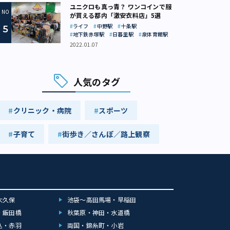
ユニクロも真っ青？ ワンコインで服
が買える都内「激安衣料店」5選
ライフ
中野駅
十条駅
地下鉄赤塚駅
日暮里駅
泉体育館駅
2022.01.07
人気のタグ
クリニック・病院
スポーツ
子育て
街歩き／さんぽ／路上観察
大久保
池袋～高田馬場・早稲田
・飯田橋
秋葉原・神田・水道橋
込・赤羽
両国・錦糸町・小岩