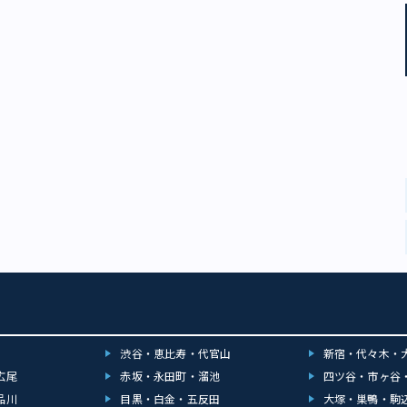
渋谷・恵比寿・代官山
新宿・代々木・
広尾
赤坂・永田町・溜池
四ツ谷・市ヶ谷
品川
目黒・白金・五反田
大塚・巣鴨・駒