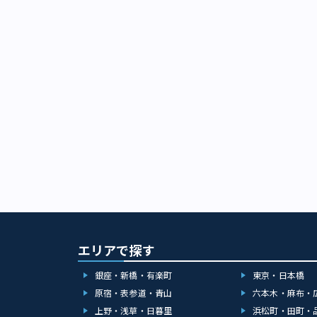
エリアで探す
銀座・新橋・有楽町
東京・日本橋
原宿・表参道・青山
六本木・麻布・
上野・浅草・日暮里
浜松町・田町・