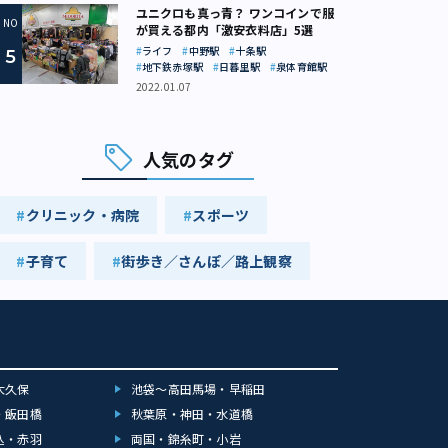
ユニクロも真っ青？ ワンコインで服
が買える都内「激安衣料店」5選
ライフ
中野駅
十条駅
地下鉄赤塚駅
日暮里駅
泉体育館駅
2022.01.07
人気のタグ
クリニック・病院
スポーツ
子育て
街歩き／さんぽ／路上観察
大久保
池袋～高田馬場・早稲田
・飯田橋
秋葉原・神田・水道橋
込・赤羽
両国・錦糸町・小岩