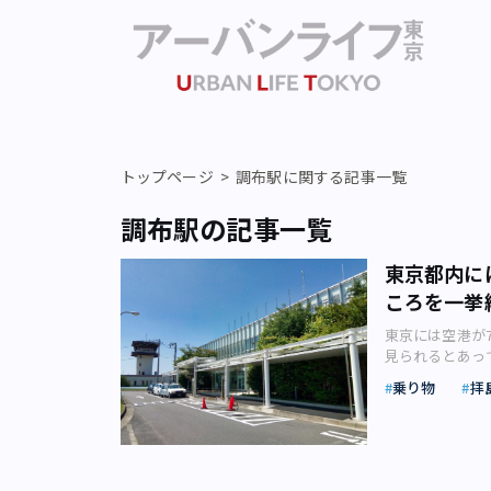
トップページ
調布駅に関する記事一覧
調布駅の記事一覧
東京都内に
ころを一挙
東京には空港が
見られるとあっ
です。今回はイ
乗り物
拝
ーナリストのシ
も点在 東京都の
諸島や伊豆七島
ます。 その東
ころも多い中、