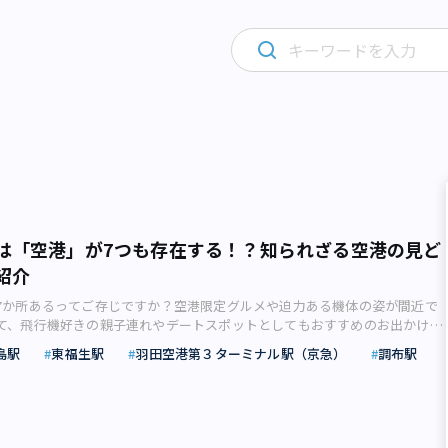
は「空港」が7つも存在する！？知られざる空港の見ど
紹介
7か所あるってご存じですか？空港限定グルメや迫力ある機体の姿が間近で
て、飛行機好きの親子連れやデートスポットとしてもおすすめのお出かけ先
ベント開催時にしか入ることのできないレアなスポットも含めて、旅行ジャ
島駅
東福生駅
羽田空港第３ターミナル駅（京急）
調布駅
カマアキさんが紹介します。羽田空港だけじゃない！ 都内にある空港や基地
面積は約2,194kmで、47都道府県で44位の大きさです。都内には、小笠原
など島嶼（しょ）部もあるとはいえ、日本で4番目に小さい都道府県となり
京都には「空港」が7ヵ所もあるのをご存じでしょうか。「1県1空港」のと
いくつか島があるとはいえ、空港数では全国トップ5に入ります。 ★旅客便