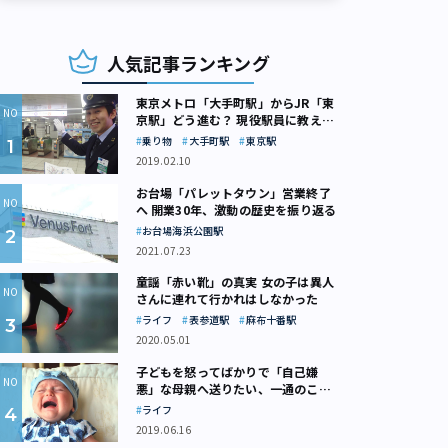
人気記事ランキング
東京メトロ「大手町駅」からJR「東
京駅」どう進む？ 現役駅員に教えて
もらいました
乗り物
大手町駅
東京駅
2019.02.10
お台場「パレットタウン」営業終了
へ 開業30年、激動の歴史を振り返る
お台場海浜公園駅
2021.07.23
童謡「赤い靴」の真実 女の子は異人
さんに連れて行かれはしなかった
ライフ
表参道駅
麻布十番駅
2020.05.01
子どもを怒ってばかりで「自己嫌
悪」な母親へ送りたい、一通のここ
ろの処方箋
ライフ
2019.06.16