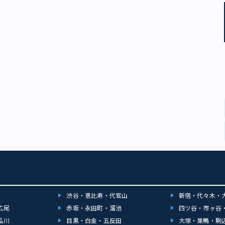
渋谷・恵比寿・代官山
新宿・代々木・
広尾
赤坂・永田町・溜池
四ツ谷・市ヶ谷
品川
目黒・白金・五反田
大塚・巣鴨・駒