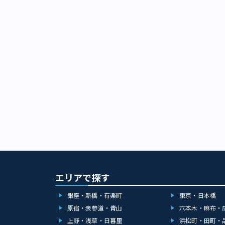
エリアで探す
銀座・新橋・有楽町
東京・日本橋
原宿・表参道・青山
六本木・麻布・
上野・浅草・日暮里
浜松町・田町・