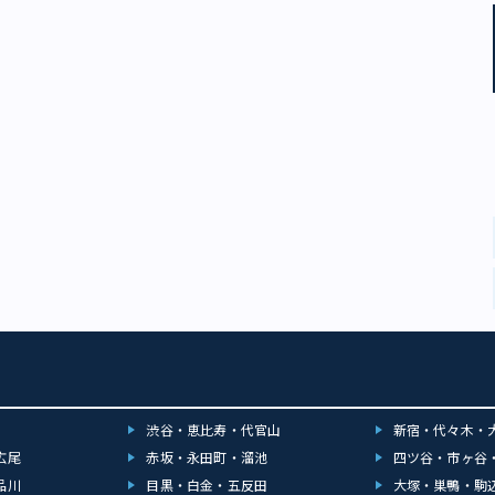
渋谷・恵比寿・代官山
新宿・代々木・
広尾
赤坂・永田町・溜池
四ツ谷・市ヶ谷
品川
目黒・白金・五反田
大塚・巣鴨・駒