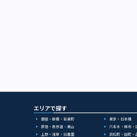
エリアで探す
銀座・新橋・有楽町
東京・日本橋
原宿・表参道・青山
六本木・麻布・
上野・浅草・日暮里
浜松町・田町・