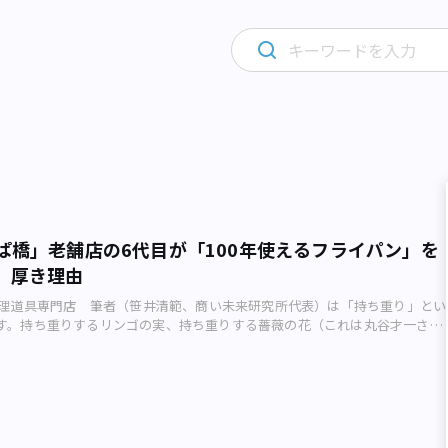
ぱ橋」老舗店の6代目が「100年使えるフライパン」を
、厚き理由
の料理道具専門店 筆者（笹井清範、商い未来研究所代表）は「持ち重り」とい
す。持ち重りするリンゴの実、持ち重りする薔薇の花（これは丸谷才一さん
重りする金の延べ棒（持ったことありませんが）などなど。 さて、今回は
ライパンの話です。 銀座線「田原町駅」から徒歩5分ほど、台東区にある
街」は日本有数の料理道具街。約800mの商店街には、およそ170の飲食店向
連ねています。 その中の1店、深い品ぞろえと圧倒的な専門性で人気の料
飯田屋」（台東区西浅草）は1912（大正元）年創業。世界中から料理人と料
ます。地震や戦争の被災により2度にわたって店を焼失するものの、そのた