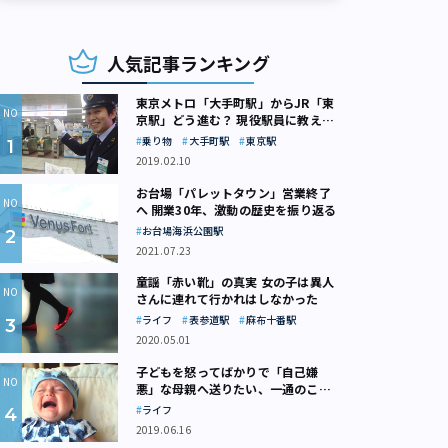
人気記事ランキング
東京メトロ「大手町駅」からJR「東
京駅」どう進む？ 現役駅員に教えて
もらいました
乗り物
大手町駅
東京駅
2019.02.10
お台場「パレットタウン」営業終了
へ 開業30年、激動の歴史を振り返る
お台場海浜公園駅
2021.07.23
童謡「赤い靴」の真実 女の子は異人
さんに連れて行かれはしなかった
ライフ
表参道駅
麻布十番駅
2020.05.01
子どもを怒ってばかりで「自己嫌
悪」な母親へ送りたい、一通のここ
ろの処方箋
ライフ
2019.06.16