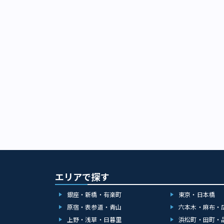
エリアで探す
銀座・新橋・有楽町
東京・日本橋
原宿・表参道・青山
六本木・麻布・
上野・浅草・日暮里
浜松町・田町・