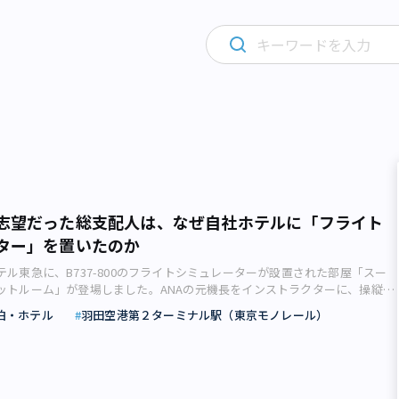
志望だった総支配人は、なぜ自社ホテルに「フライト
ター」を置いたのか
ル東急に、B737-800のフライトシミュレーターが設置された部屋「スー
ットルーム」が登場しました。ANAの元機長をインストラクターに、操縦体
フライトプランや飛行状況を自分で選べる本格的なものです。ホテルの一室
泊・ホテル
羽田空港第２ターミナル駅（東京モノレール）
を設置 羽田エクセルホテル東急（大田区羽田空港）に、B737-800のフ
ーター（地上での飛行模擬操縦）が設置された部屋「スーペリアコックピッ
場しました。宿泊せずにシミュレーターだけを体験することができ、早くも
ます。 羽田エクセルホテル東急のスーペリアコックピットルーム（2019年8
子撮影） 同ホテルは2019年7月18日（木）より、シミュレーターを体験