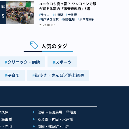
ユニクロも真っ青？ ワンコインで服
が買える都内「激安衣料店」5選
ライフ
中野駅
十条駅
地下鉄赤塚駅
日暮里駅
泉体育館駅
2022.01.07
人気のタグ
クリニック・病院
スポーツ
子育て
街歩き／さんぽ／路上観察
大久保
池袋～高田馬場・早稲田
・飯田橋
秋葉原・神田・水道橋
込・赤羽
両国・錦糸町・小岩