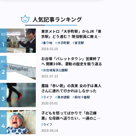
人気記事ランキング
東京メトロ「大手町駅」からJR「東
京駅」どう進む？ 現役駅員に教えて
もらいました
乗り物
大手町駅
東京駅
2019.02.10
お台場「パレットタウン」営業終了
へ 開業30年、激動の歴史を振り返る
お台場海浜公園駅
2021.07.23
童謡「赤い靴」の真実 女の子は異人
さんに連れて行かれはしなかった
ライフ
表参道駅
麻布十番駅
2020.05.01
子どもを怒ってばかりで「自己嫌
悪」な母親へ送りたい、一通のここ
ろの処方箋
ライフ
2019.06.16