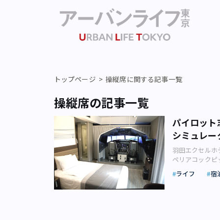
トップページ
操縦席に関する記事一覧
操縦席の記事一覧
パイロット
シミュレー
羽田エクセルホテ
ペリアコックピ
験ができます。
ライフ
宿
にシミュレーター
ライトシミュレ
トルーム」が登
人気を博してい
月6日、宮崎佳代