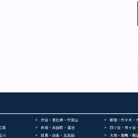
渋谷・恵比寿・代官山
新宿・代々木・
広尾
赤坂・永田町・溜池
四ツ谷・市ヶ谷
品川
目黒・白金・五反田
大塚・巣鴨・駒