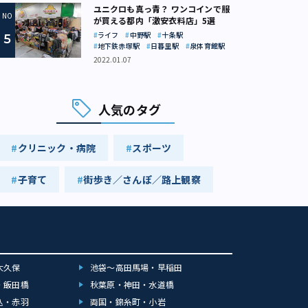
ユニクロも真っ青？ ワンコインで服
が買える都内「激安衣料店」5選
ライフ
中野駅
十条駅
地下鉄赤塚駅
日暮里駅
泉体育館駅
2022.01.07
人気のタグ
クリニック・病院
スポーツ
子育て
街歩き／さんぽ／路上観察
大久保
池袋～高田馬場・早稲田
・飯田橋
秋葉原・神田・水道橋
込・赤羽
両国・錦糸町・小岩