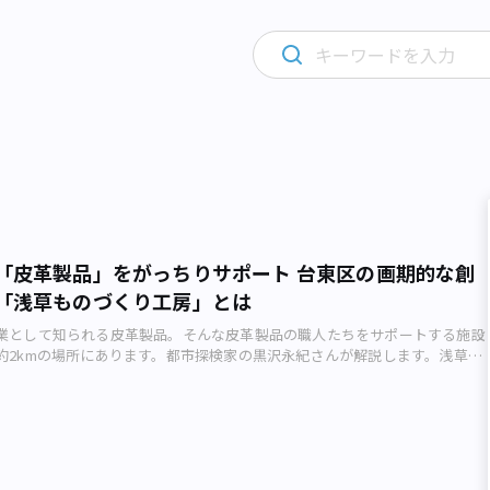
「皮革製品」をがっちりサポート 台東区の画期的な創
「浅草ものづくり工房」とは
業として知られる皮革製品。そんな皮革製品の職人たちをサポートする施設
約2kmの場所にあります。都市探検家の黒沢永紀さんが解説します。浅草も
は 去る2019年10月、台東区の北東に位置する「浅草ものづくり工房」
で一般公開が行われました。自治体が運営する施設としてはちょっと珍し
の創業支援施設。はたしてそれは、どんなところなのでしょうか。早速取材
した。 学校の校舎を再利用した「浅草ものづくり工房」のエントランス
紀） 地下鉄浅草駅から隅田川沿いに北へ約2kmにある「浅草ものづくり工
づくり工房」）」は、台東区の地場産業である皮革製品を中心に、ものづく