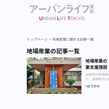
トップページ
地場産業に関する記事一覧
地場産業の記事一覧
地場産業の
業支援施設
台東区の地場産
が、浅草駅から
のづくり工房と
おでかけ
（台東区橋場）
い、職人のため
に出かけてみま
（画像：黒沢永
房（以降「もの