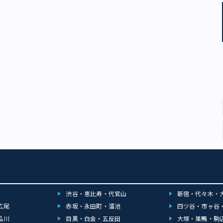
渋谷・恵比寿・代官山
新宿・代々木・
広尾
赤坂・永田町・溜池
四ツ谷・市ヶ谷
品川
目黒・白金・五反田
大塚・巣鴨・駒