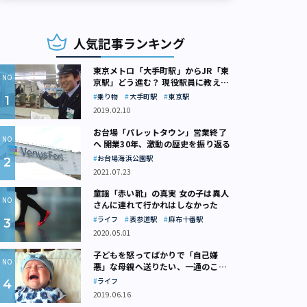
人気記事ランキング
東京メトロ「大手町駅」からJR「東
京駅」どう進む？ 現役駅員に教えて
もらいました
乗り物
大手町駅
東京駅
2019.02.10
お台場「パレットタウン」営業終了
へ 開業30年、激動の歴史を振り返る
お台場海浜公園駅
2021.07.23
童謡「赤い靴」の真実 女の子は異人
さんに連れて行かれはしなかった
ライフ
表参道駅
麻布十番駅
2020.05.01
子どもを怒ってばかりで「自己嫌
悪」な母親へ送りたい、一通のここ
ろの処方箋
ライフ
2019.06.16