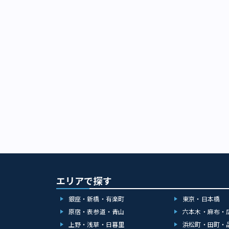
エリアで探す
銀座・新橋・有楽町
東京・日本橋
原宿・表参道・青山
六本木・麻布・
上野・浅草・日暮里
浜松町・田町・