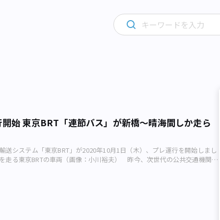
行開始 東京BRT「連節バス」が新橋～晴海間しか走ら
高速輸送システム「東京BRT」が2020年10月1日（木）、プレ運行を開始しまし
近を走る東京BRTの車両（画像：小川裕夫） 昨今、次世代の公共交通機関と
BRTは ・Bus ・Rapid ・Transit の頭文字をとった略称で、日本語に訳す
送システム」となります。 地方都市では過疎化が急速に進み、自動車社会
ってローカル線の利用者は激減しています。これまで地域の足を守ることを
行政・鉄道事業者も膨大な負担に耐えきれる体力はなく、赤字路線の維持が
ます。そのため、負担の軽いBRTへの転換を模索してきました。 宮城県と
走る気仙沼線・大船渡線は、東日本大震災で被災。採算面が考慮されて、