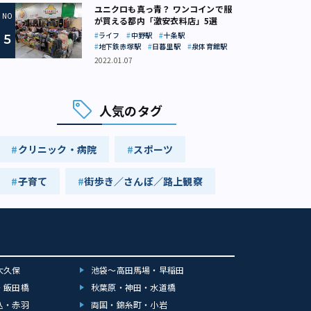
ユニクロも真っ青？ ワンコインで服
が買える都内「激安衣料店」5選
ライフ
中野駅
十条駅
地下鉄赤塚駅
日暮里駅
泉体育館駅
2022.01.07
人気のタグ
クリニック・病院
スポーツ
子育て
街歩き／さんぽ／路上観察
大久保
池袋～高田馬場・早稲田
・飯田橋
秋葉原・神田・水道橋
込・赤羽
両国・錦糸町・小岩