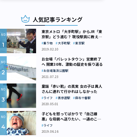
人気記事ランキング
東京メトロ「大手町駅」からJR「東
京駅」どう進む？ 現役駅員に教えて
もらいました
乗り物
大手町駅
東京駅
2019.02.10
お台場「パレットタウン」営業終了
へ 開業30年、激動の歴史を振り返る
お台場海浜公園駅
2021.07.23
童謡「赤い靴」の真実 女の子は異人
さんに連れて行かれはしなかった
ライフ
表参道駅
麻布十番駅
2020.05.01
子どもを怒ってばかりで「自己嫌
悪」な母親へ送りたい、一通のここ
ろの処方箋
ライフ
2019.06.16