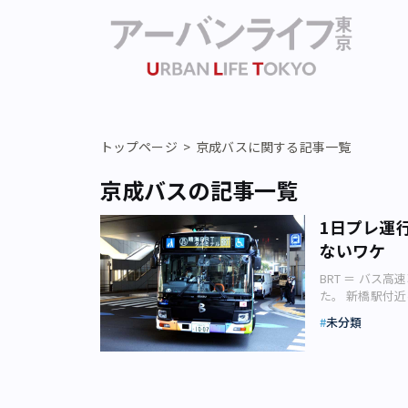
トップページ
京成バスに関する記事一覧
京成バスの記事一覧
1日プレ運
ないワケ
BRT ＝ バス
た。 新橋駅付
して注目されている
未分類
と「バス高速輸
という背景もあ
使命にしてきた
難しくなってい
岩手県の沿岸を