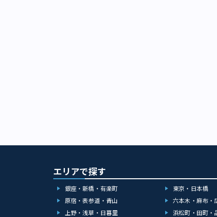
エリアで探す
銀座・新橋・有楽町
東京・日本橋
原宿・表参道・青山
六本木・麻布・
上野・浅草・日暮里
浜松町・田町・