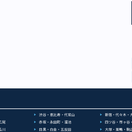
渋谷・恵比寿・代官山
新宿・代々木・
広尾
赤坂・永田町・溜池
四ツ谷・市ヶ谷
品川
目黒・白金・五反田
大塚・巣鴨・駒