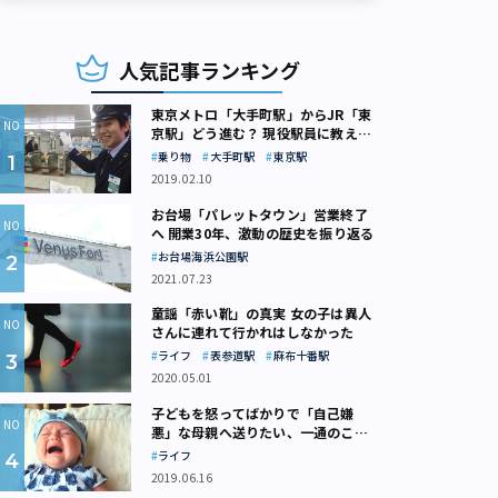
人気記事ランキング
東京メトロ「大手町駅」からJR「東
京駅」どう進む？ 現役駅員に教えて
もらいました
乗り物
大手町駅
東京駅
2019.02.10
お台場「パレットタウン」営業終了
へ 開業30年、激動の歴史を振り返る
お台場海浜公園駅
2021.07.23
童謡「赤い靴」の真実 女の子は異人
さんに連れて行かれはしなかった
ライフ
表参道駅
麻布十番駅
2020.05.01
子どもを怒ってばかりで「自己嫌
悪」な母親へ送りたい、一通のここ
ろの処方箋
ライフ
2019.06.16