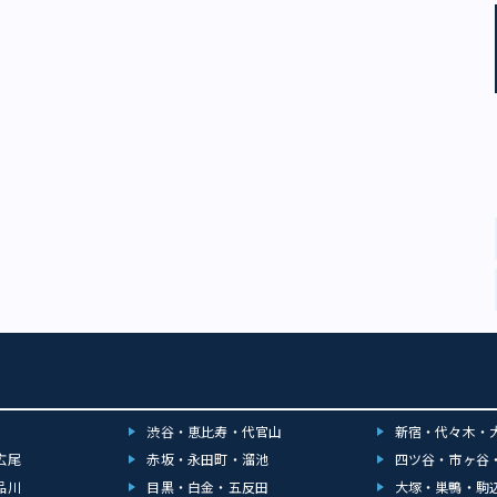
渋谷・恵比寿・代官山
新宿・代々木・
広尾
赤坂・永田町・溜池
四ツ谷・市ヶ谷
品川
目黒・白金・五反田
大塚・巣鴨・駒