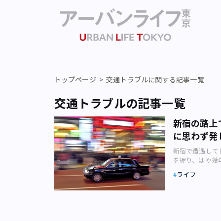
トップページ
交通トラブルに関する記事一覧
交通トラブルの記事一覧
新宿の路上
に思わず発
新宿で遭遇して
を握り、はや幾
します。自慢話
ライフ
人間模様。 さ
はどんな舞台が
年ほど前の夏の
ん。 焦る気持
ると、気づけば