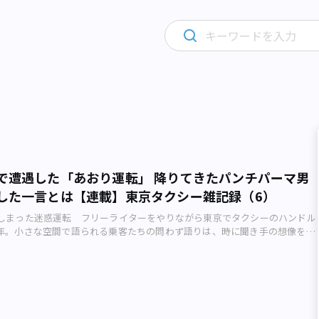
で遭遇した「あおり運転」 降りてきたパンチパーマ男
した一言とは【連載】東京タクシー雑記録（6）
しまった迷惑運転 フリーライターをやりながら東京でタクシーのハンドル
年。小さな空間で語られる乗客たちの問わず語りは、時に聞き手の想像を絶
に嘆き節、ぼやき節、過去の告白、ささやかな幸せまで、まさに喜怒哀楽の
まざまな客を乗せて走る東京のタクシーのイメージ（画像：写真AC） 今日
待っているのか。運転席に乗り込み、さあ、発車オーライ。 ※ ※ ※ 8
ことです。その日は朝から近距離の客ばかりで、さっぱり稼ぎになりませ
ちで新宿の厳嶋（いつくしま）神社付近から歌舞伎町へ向かって走ってい
前を行く昭和風の大衆車が今にも止まりそうな速さでノロノロ運転です。し