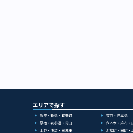
エリアで探す
銀座・新橋・有楽町
東京・日本橋
原宿・表参道・青山
六本木・麻布・
上野・浅草・日暮里
浜松町・田町・