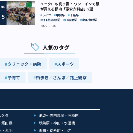
ユニクロも真っ青？ ワンコインで服
が買える都内「激安衣料店」5選
ライフ
中野駅
十条駅
地下鉄赤塚駅
日暮里駅
泉体育館駅
2022.01.07
人気のタグ
クリニック・病院
スポーツ
子育て
街歩き／さんぽ／路上観察
大久保
池袋～高田馬場・早稲田
・飯田橋
秋葉原・神田・水道橋
込・赤羽
両国・錦糸町・小岩