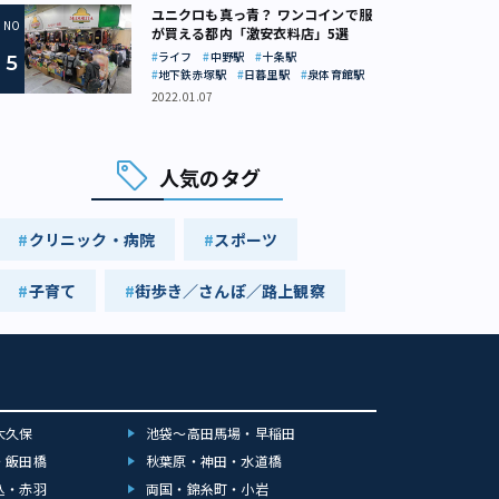
ユニクロも真っ青？ ワンコインで服
が買える都内「激安衣料店」5選
ライフ
中野駅
十条駅
地下鉄赤塚駅
日暮里駅
泉体育館駅
2022.01.07
人気のタグ
クリニック・病院
スポーツ
子育て
街歩き／さんぽ／路上観察
大久保
池袋～高田馬場・早稲田
・飯田橋
秋葉原・神田・水道橋
込・赤羽
両国・錦糸町・小岩