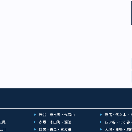
渋谷・恵比寿・代官山
新宿・代々木・
広尾
赤坂・永田町・溜池
四ツ谷・市ヶ谷
品川
目黒・白金・五反田
大塚・巣鴨・駒