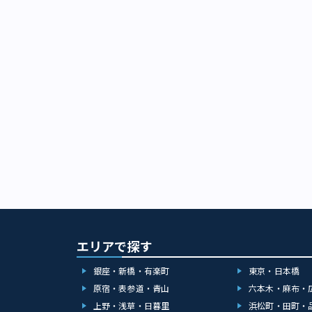
エリアで探す
銀座・新橋・有楽町
東京・日本橋
原宿・表参道・青山
六本木・麻布・
上野・浅草・日暮里
浜松町・田町・