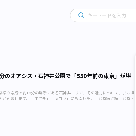
0分のオアシス・石神井公園で「550年前の東京」が堪
袋線の急行で約10分の場所にある石神井エリア。その魅力について、まち探
んが解説します。「すてき」「面白い」にあふれた西武池袋線沿線 池袋の
かい、所沢や秩父へ向かう西武池袋線。秩父や飯能にできたムーミンバレー
とはあっても、東京都内の西武池袋線沿線になかなか足を運ぶ機会は少ない
ょうか。 またこのエリアは、具体的なイメージも湧きにくいところでは
。しかし、江古田、石神井公園、ひばりヶ丘、清瀬とすてきなまちや面白い
す。 今回はそんな西武池袋線の中でもふらっと行って楽しめる場所とし
駅周辺を中心に紹介したいと思います。 ノスタルジックな風景がみられる駅