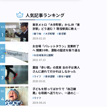
人気記事ランキング
東京メトロ「大手町駅」からJR「東
京駅」どう進む？ 現役駅員に教えて
もらいました
乗り物
大手町駅
東京駅
2019.02.10
お台場「パレットタウン」営業終了
へ 開業30年、激動の歴史を振り返る
お台場海浜公園駅
2021.07.23
童謡「赤い靴」の真実 女の子は異人
さんに連れて行かれはしなかった
ライフ
表参道駅
麻布十番駅
2020.05.01
子どもを怒ってばかりで「自己嫌
悪」な母親へ送りたい、一通のここ
ろの処方箋
ライフ
2019.06.16