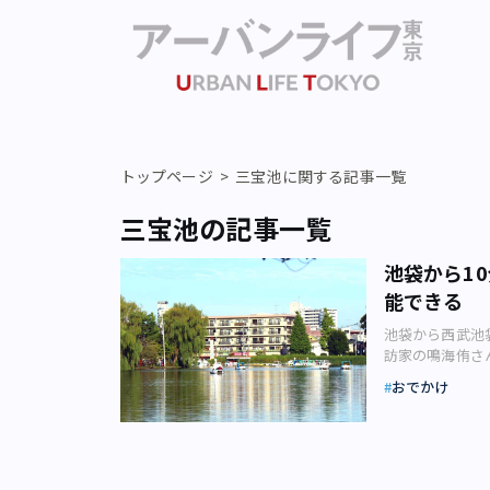
トップページ
三宝池に関する記事一覧
三宝池の記事一覧
池袋から1
能できる
池袋から西武池
訪家の鳴海侑さ
東口から西へ向
おでかけ
パークに行くこ
のではないでし
ないか思います
まちが多いので
て、石神井公園