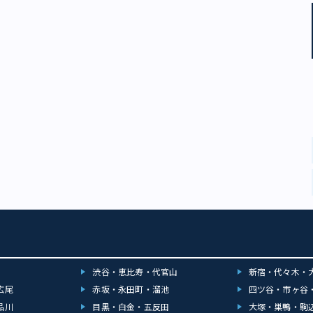
渋谷・恵比寿・代官山
新宿・代々木・
広尾
赤坂・永田町・溜池
四ツ谷・市ヶ谷
品川
目黒・白金・五反田
大塚・巣鴨・駒