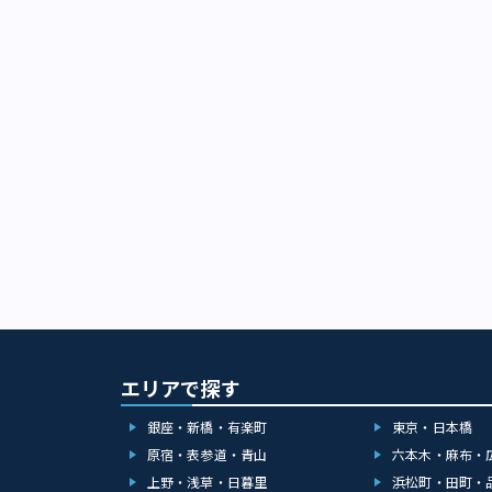
エリアで探す
銀座・新橋・有楽町
東京・日本橋
原宿・表参道・青山
六本木・麻布・
上野・浅草・日暮里
浜松町・田町・