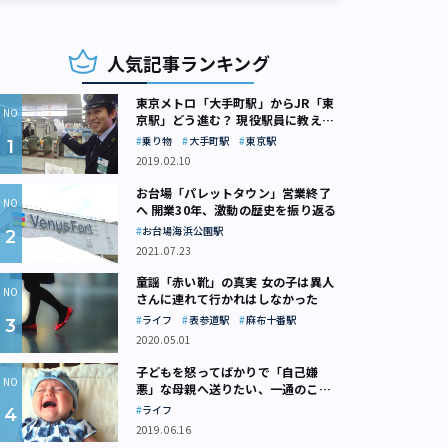
人気記事ランキング
東京メトロ「大手町駅」からJR「東
京駅」どう進む？ 現役駅員に教えて
もらいました
乗り物
大手町駅
東京駅
2019.02.10
お台場「パレットタウン」営業終了
へ 開業30年、激動の歴史を振り返る
お台場海浜公園駅
2021.07.23
童謡「赤い靴」の真実 女の子は異人
さんに連れて行かれはしなかった
ライフ
表参道駅
麻布十番駅
2020.05.01
子どもを怒ってばかりで「自己嫌
悪」な母親へ送りたい、一通のここ
ろの処方箋
ライフ
2019.06.16