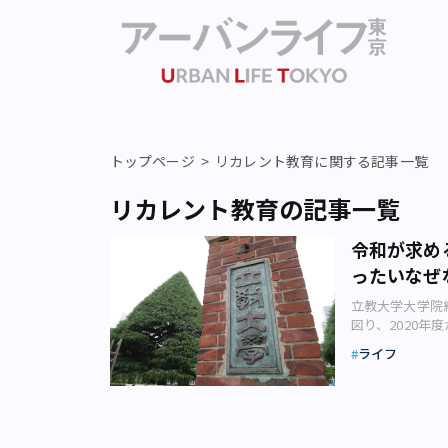
トップページ
リカレント教育に関する記事一覧
リカレント教育の記事一覧
令和が求め
ったいなぜ
立教大学大学院
図り、2020
の時代に適応で
ライフ
曜夜と土曜の「
ダードだった価
特徴を持つ、日
知能）技術が進
大学院に、新た