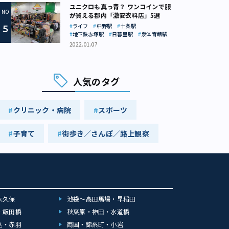
ユニクロも真っ青？ ワンコインで服
が買える都内「激安衣料店」5選
ライフ
中野駅
十条駅
地下鉄赤塚駅
日暮里駅
泉体育館駅
2022.01.07
人気のタグ
クリニック・病院
スポーツ
子育て
街歩き／さんぽ／路上観察
大久保
池袋～高田馬場・早稲田
・飯田橋
秋葉原・神田・水道橋
込・赤羽
両国・錦糸町・小岩