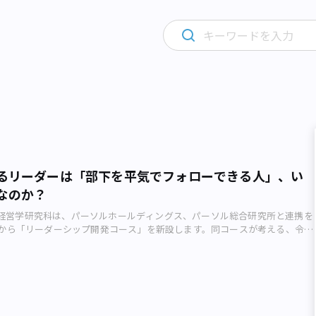
るリーダーは「部下を平気でフォローできる人」、い
なのか？
経営学研究科は、パーソルホールディングス、パーソル総合研究所と連携を
年度から「リーダーシップ開発コース」を新設します。同コースが考える、令和
きる「リーダーシップ」とは一体どのようなものでしょうか。開講は主に金
社会人向けコース」 平成から令和へ。時代が変遷するなか、かつてスタン
値基準は大きく揺らいでいます。終身雇用、年功序列、企業別組合の3つの
本型雇用の限界も叫ばれ始めて久しい現在。グローバル化が進み、AI（人工
化を遂げ、今後「人の組織」がどうあるべきかが、問われはじめています。
に「リーダーシップ開発コース」が新設される立教大学（2019年7月1日、