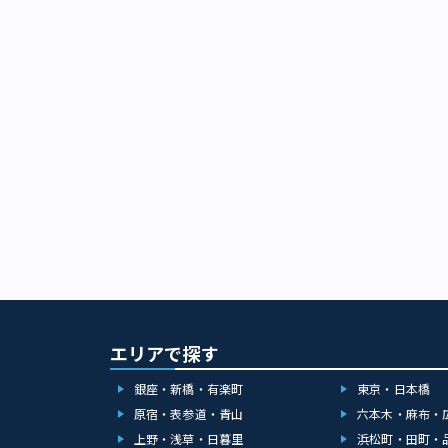
エリアで探す
銀座・新橋・有楽町
東京・日本橋
原宿・表参道・青山
六本木・麻布・
上野・浅草・日暮里
浜松町・田町・