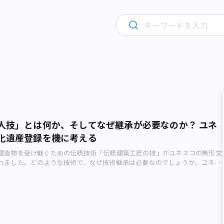
人技」とは何か、そしてなぜ継承が必要なのか？ ユネ
化遺産登録を機に考える
建造物を受け継ぐための伝統技術「伝統建築工匠の技」がユネスコの無形文
れました。どのような技術で、なぜ技術継承は必要なのでしょうか。ユネス
ライターの小川裕夫さんが解説します。人から人へと受け継がれてきた職人
ウイルスの感染拡大により、訪日外国人観光客の姿が街から消えました。そ
ちでその姿を見かけただけに、新型コロナウイルスの脅威を感じさせます。
客の多くは神社仏閣や和食といった日本の伝統文化、漫画やアニメといっ
パン”に強い興味を抱き、また、それら日本の文化を目的に訪日していまし
文化のうち、和食は2013年に国連教育科学文化機関（ユネスコ）の無形文