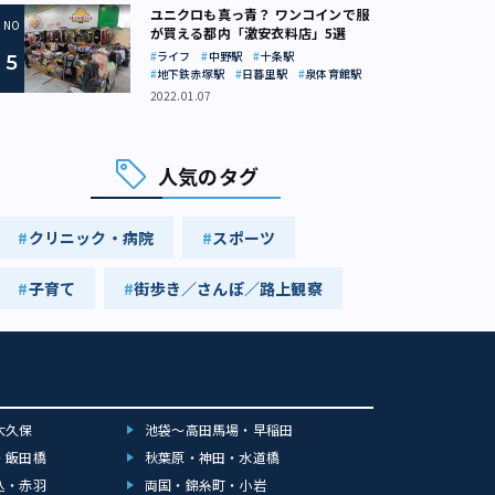
ユニクロも真っ青？ ワンコインで服
が買える都内「激安衣料店」5選
ライフ
中野駅
十条駅
地下鉄赤塚駅
日暮里駅
泉体育館駅
2022.01.07
人気のタグ
クリニック・病院
スポーツ
子育て
街歩き／さんぽ／路上観察
大久保
池袋～高田馬場・早稲田
・飯田橋
秋葉原・神田・水道橋
込・赤羽
両国・錦糸町・小岩