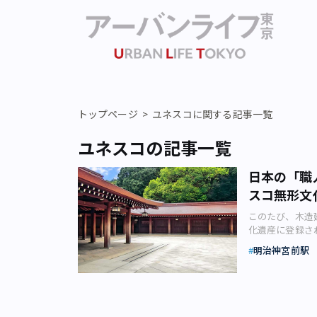
トップページ
ユネスコに関する記事一覧
ユネスコの記事一覧
日本の「職
スコ無形文
このたび、木造
化遺産に登録さ
コフリーランス
明治神宮前駅
技 新型コロナ
れまではあちこ
訪日外国人観光
た“クールジャ
た。 その日本