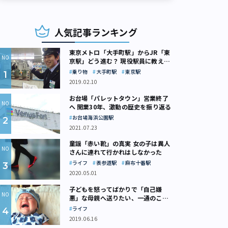
人気記事ランキング
東京メトロ「大手町駅」からJR「東
京駅」どう進む？ 現役駅員に教えて
もらいました
乗り物
大手町駅
東京駅
2019.02.10
お台場「パレットタウン」営業終了
へ 開業30年、激動の歴史を振り返る
お台場海浜公園駅
2021.07.23
童謡「赤い靴」の真実 女の子は異人
さんに連れて行かれはしなかった
ライフ
表参道駅
麻布十番駅
2020.05.01
子どもを怒ってばかりで「自己嫌
悪」な母親へ送りたい、一通のここ
ろの処方箋
ライフ
2019.06.16