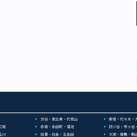
曲を披露するライブDVDを見たり、人気・実力ともにトップを走る2.5次元俳
クターに扮する再現度の高いヒプステに足を運ぶなど、さまざまな楽しみ方
す。 今、若い女性を中心にムーブメントを巻き起こしている『ヒプノシス
on Rap Battle-』。ぜひ皆さんも“沼”にハマってみてください。
渋谷・恵比寿・代官山
新宿・代々木・
広尾
赤坂・永田町・溜池
四ツ谷・市ヶ谷
品川
目黒・白金・五反田
大塚・巣鴨・駒