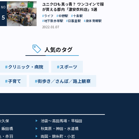
ユニクロも真っ青？ ワンコインで服
が買える都内「激安衣料店」5選
ライフ
中野駅
十条駅
地下鉄赤塚駅
日暮里駅
泉体育館駅
2022.01.07
人気のタグ
クリニック・病院
スポーツ
子育て
街歩き／さんぽ／路上観察
大久保
池袋～高田馬場・早稲田
・飯田橋
秋葉原・神田・水道橋
込・赤羽
両国・錦糸町・小岩