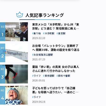
人気記事ランキング
東京メトロ「大手町駅」からJR「東
京駅」どう進む？ 現役駅員に教えて
もらいました
乗り物
大手町駅
東京駅
2019.02.10
お台場「パレットタウン」営業終了
へ 開業30年、激動の歴史を振り返る
お台場海浜公園駅
2021.07.23
童謡「赤い靴」の真実 女の子は異人
さんに連れて行かれはしなかった
ライフ
表参道駅
麻布十番駅
2020.05.01
子どもを怒ってばかりで「自己嫌
悪」な母親へ送りたい、一通のここ
ろの処方箋
ライフ
2019.06.16