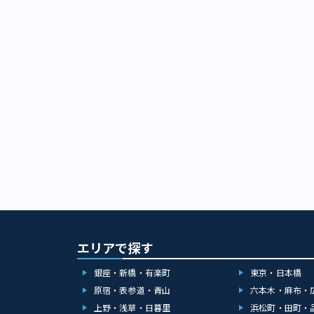
がステージで楽
優たちがキャラ
が広がっていま
マイク-Divisi
エリアで探す
銀座・新橋・有楽町
東京・日本橋
原宿・表参道・青山
六本木・麻布・
上野・浅草・日暮里
浜松町・田町・