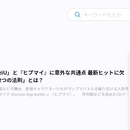
iziU」と『ヒプマイ』に意外な共通点 最新ヒットに欠
2つの法則」とは？
宿などが舞台 登場キャラクターたちがラップでバトルを繰り広げる人気作
ク-Division Rap Battle-』（ヒプマイ）。 作中歌などを収めたCDアル
-Division Rap Battle- 2nd D.R.B「Fling Posse VS MAD TRIGGER
発売初週に9.9万枚を売り上げ、2021年3月30日（火）に発表された「オリコ
ランキング」で初登場1位を獲得しました。 人気拡大中の「ヒプノシスマイ
Future Unisonが新曲制作に加わるなど、本格的な楽曲も魅力のひとつ
 LINE RECORDS／相羽紀行・講談社、United Future Creators） SNS
LINE（新宿区新宿）のLINEリサーチが発表した「57万人が選ぶ2020年の