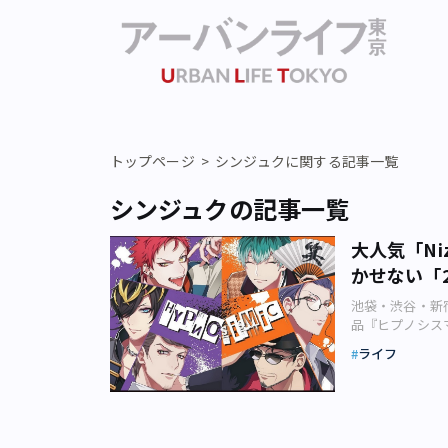
トップページ
シンジュクに関する記事一覧
シンジュクの記事一覧
大人気「N
かせない「
池袋・渋谷・新
品『ヒプノシスマイ
バム『ヒプノシスマイク 
ライフ
CREW」』が、
ン週間アルバム
ク」。作家チーム
（画像：（C）EVIL
アプリを運営する