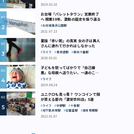
2019.02.10
お台場「パレットタウン」営業終了
へ 開業30年、激動の歴史を振り返る
お台場海浜公園駅
2021.07.23
童謡「赤い靴」の真実 女の子は異人
さんに連れて行かれはしなかった
ライフ
表参道駅
麻布十番駅
2020.05.01
子どもを怒ってばかりで「自己嫌
悪」な母親へ送りたい、一通のここ
ろの処方箋
ライフ
2019.06.16
ユニクロも真っ青？ ワンコインで服
が買える都内「激安衣料店」5選
ライフ
中野駅
十条駅
地下鉄赤塚駅
日暮里駅
泉体育館駅
2022.01.07