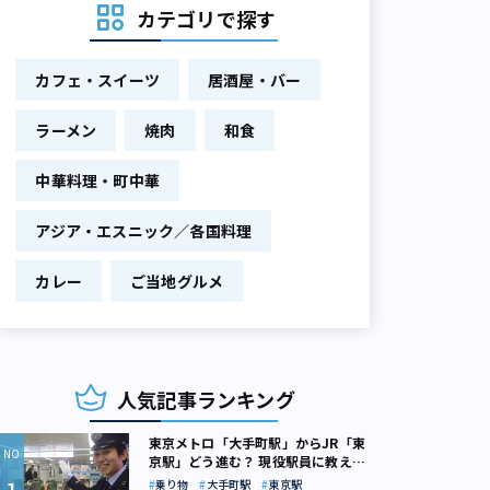
カテゴリで探す
カフェ・スイーツ
居酒屋・バー
ラーメン
焼肉
和食
中華料理・町中華
アジア・エスニック／各国料理
カレー
ご当地グルメ
人気記事ランキング
東京メトロ「大手町駅」からJR「東
京駅」どう進む？ 現役駅員に教えて
もらいました
乗り物
大手町駅
東京駅