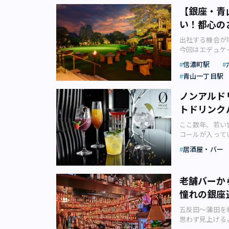
【銀座・青
い！都心の
出社する機会が
今回はエデュケ
っとお得なプラ
信濃町駅
格的な夏の到来
青山一丁目駅
いう言葉です。
ルコールや食事
ノンアルド
たりのおしゃれ
トドリンク
で、篝火が文化
目】明治記念館
ここ数年、若い
の迎賓館として
コールが入って
れ、企業の会合
は、そんな考え
年に東京都指定
居酒屋・バー
い人も楽しめる
像：明治記念館
要が高まってき
定で「ビアテラ
は、すっかり定
広々とした約1
老舗バーか
コールドリンク
ューは国産牛の
憧れの銀座
クテルとは、「
ウダと多岐にわ
合わせた造語で
京の夜空の下で
五反田～蒲田を
ルコールが入っ
フ 鶺鴒カット」
思わず見上げる
く、ノンアルコ
山葵マヨネーズソ
居候さんが解説