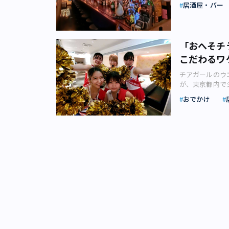
甘いものや苦い
居酒屋・バー
ど（画像：明治
座はちょっと敷
提供：ザ・ペニ
BBQ 六本木
月17日（月）～
のカクテルから
クヒルズサウス
食べ飲み歩きで
ものまで、さま
ーデンが開催中
初参加の13店
い方はもちろん
プン（画像：zetto
「おへそチ
ル・ルーフトッ
てみてはいかが
～六本木BBQ
こだわるワ
す。 チケット
を楽しむ／Pet
ュアリーなソフ
になるお店を事
像提供：ザ・ペ
ワインの飲み比
チアガールのウ
館」などさまざ
ペニンシュラ東
なく魚介類もガ
が、東京都内で
銀座ソニー通り
ールドリンクが
好きも満足（画像
実は女性客が増
たバーテンダー
おでかけ
状況にある方に
セプトガーデン
ール居酒屋」と
ーです。 「銀座街バル」のチケットで選べるカクテルは、ハイボール、ジントニック、カン
「ザ・ゼロプル
座のビアガーデ
を盛り上げるあ
パリソーダの3
スパイスを漬け
は、ビアガーデ
少しずつ人気を
すね。バーテン
類のオリジナル
菜もお肉も食べ
だろう」と思い
魅力を体感して
ション（201
でも1,600円
うなところが魅
（画像：株式会
のほか、ジント
リリースより）
のチアたち（20
店」 令和4年
ま楽しめるクラ
るようになった
メトロ銀座駅か
ビルの2階にあ
クラシックまで
養満点の肉で”
店（中央区銀座
みのある落ち着
れても楽しめま
ーロイン、国産
のチアたちが来
ッキ！ 銀座ラ
「江戸パレス」
ップドサラダを
です。 まず、
は、130年以
のアルコール度
イタリア産の最
で「Go,Fig
わせたいのは「
構えるスマドリ
初登場。予約な
ゃん！」などと
な空間で、生ビ
にオープンした
すね。 女性4名
ット』（AKB
は3：7だそう
限定商品もある
リュフ卵かけご