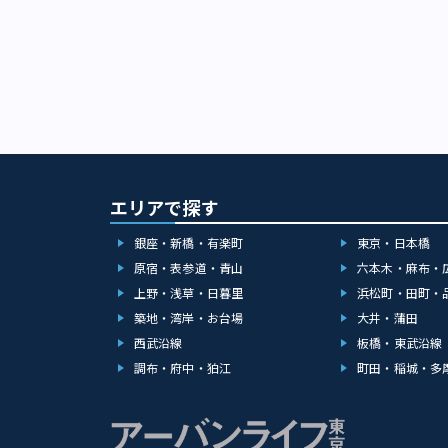
ティ（同）の船
Dogs」 ア
「飲めない自分
で。予約なしで
ポーツの試合な
京銀座」。開放的
3%）から選べ
て 梅雨時期で
に圧倒され、「
イツリー、眼下
を飲んで、一緒
す。今年は久し
2019年10月
ピンクのフォル
「マーブリング
「いつもとは違
気で徐々に評判
に。オープンエ
こでしか味わえ
にしてみてくだ
の銀座店をオー
れます。銀座で
ンクの「マーブ
しめる（画像：
「健康的な元気
すすめです。 
分け隔てなく交
庭園 住所：東京都港
いることがあり
信リリースより
が象徴していま
提供期間：営業中～
にならないよう
に行く前にイベン
いう3つのアル
ンクL.O.21:
ことであり、ひ
れるチケットが
のはもちろん、
中央・総武線 
験を持つ女性た
たなプロジェク
り。友達を誘っ
エリアで探す
駅より徒歩6分
りません。 チ
そうです。「音
コール度数（0
トをご確認ください 
まったデザイン
奏を楽しめると
み］」（800
銀座・新橋・有楽町
東京・日本橋
ーデン～ 場所：
た。 男性客の
座の「Magda
カクテル 日々
※B1階アークキッ
う人もいるそう
原宿・表参道・青山
六本木・麻布・
（画像：株式会社
ロップ、アロマ
供期間：営業中～20
よく笑顔になって
（月）～4月2
上野・浅草・日暮里
浜松町・田町・
は、それぞれの
月、8月は全日1
日、遠藤綾乃撮
トをご確認くださ
ク。飲む人も飲
築地・湾岸・お台場
大井・蒲田
アルBBQコース5
店では男性だけ
※WEB前売り券は
テルはお酒を飲
3,950円（要事
西武沿線
板橋・東武沿線
りフラリと来店
松ビルB2F TEL：
ています。「飲
クセス：東京メ
て、ちょっと吹
（日） アクセス
調布・府中・狛江
町田・稲城・多
はいかがでしょう
10分 ※その
て、チアの切れ
日比谷線 東銀座
東京24F TEL：0
デン 場所：松屋銀
ち……。同性か
都中央区銀座7-9-
18:00～24:00（
3937 提供期間
サークルでジャ
（L.O. 21:
22:00（L.O
20:00） 土曜・
（22歳）は、
線・丸ノ内線 銀座