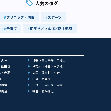
人気のタグ
クリニック・病院
スポーツ
子育て
街歩き／さんぽ／路上観察
大久保
池袋～高田馬場・早稲田
・飯田橋
秋葉原・神田・水道橋
込・赤羽
両国・錦糸町・小岩
線
中野～西荻窪
武蔵境
小金井・国分寺・国立
市周辺
福生・青梅周辺