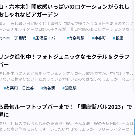
山・六本木】開放感いっぱいのロケーションがうれし
おしゃれなビアガーデン
増え、蒸し暑い日が続くと仕事帰りに飲んで帰りたくなる日もあるのでは？
ーショナルライターの日野京子さんが、非日常感のあるロケーションやちょ
ンのある「仕事帰りに行きたい都心のビアガーデン」をご紹介します。 本
六本木一丁目駅
居酒屋・バー
有楽町駅
神谷町
銀座
が近づいてくると、よく耳にするのが「ビアガーデン」「バーベキュー」と
 今年は通常営業に戻る施設も多く、久しぶりに皆で集まってにぎやかにア
を楽しもうという方も多いのでは。 今回は、仕事帰りの女子会にもぴっ
リンク進化中！フォトジェニックなモクテル＆クラフ
なビアガーデンをご紹介していきます。 都心とは思えない広々とした庭園
バー
財建築を照らし出す（画像：明治記念館リリースより）【信濃町・青山一丁
の庭園にビアテラスが登場 明治神宮外苑にある「明治記念館」は、日本初
世代を中心に人気が高まっているノンアルコール飲料ですが、中には「アル
明治初期に誕生した由緒ある施設。明治神宮の結婚式場として長年使用さ
いないと物足りない」と思っている方もいるのではないでしょうか。今回
やパーティーにも利用されています。本館は関東大震災や戦災も免れ、2020
がひっくり返るような東京のノンアルコールバーをご紹介。飲む人も飲まな
有形文化財に指定されました。 開放感あふれる屋外での乾杯は格別（画
有楽町・日比谷
渋谷駅
銀座駅
フォトジェニックで新感覚のモクテルを体験してみてください。 年々、需
リリースより） 明治記念館の庭園では、10月6日（金）までの平日夜間限
ているノンアルコール飲料。その代表格とも言えるノンアルコールビール
ス鶺鴒（セキレイ）」がオープン。都心ということを忘れてしまいそうな
着し、口にしたことがあるという方も多いと思います。では、同じノンアル
,000坪の庭園の周囲には高層ビルもなく、広い夜空を満喫できます。 メニ
ら最旬ルーフトップバーまで！「銀座街バル2023」で
の「モクテル」はどうでしょう？ 皆さん、飲んだことはありますか？ モ
ローストビーフ、日本料理、契約農家の野菜をふんだんに使ったパーニャカ
通に
偽の」や「模造品」といった意味を持つmock（モック）とカクテルを掛け
たり、単品で頼むシステムです。 手入れの行き届いた庭園で食事をし、東
、基本的にはノンアルコールのカクテルのことを指します。モクテルは、ア
非日常を体験してみてはいかがでしょうか。 メニュー例：「ローストビー
結び、独特のでもおなじみの東急池上線。そんな池上線の五反田駅ホームは
ていなくても飲み応えがあるようにと趣向を凝らして作られているものが多
（6,350円）、「鱧の牡丹作り 梅肉醤油と共に」3,200円、「鮪とアボカド
ような高い位置にあります。いったいなぜでしょうか。フリーライターの大
ールドリンクの枠を超えた新たな飲み物として近年、注目を浴びています。
ース」3,200円、「有機野菜の盛合せ バーニャカウダソース」2,050円な
します。銀座でお得にバーホッピングを楽しんで 初心者にとって、夜の銀