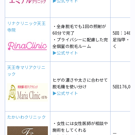
▶公式サイト
リナクリニック天王
・全身脱毛でも1回の照射が
寺院
60分で完了
5回：148,
・プライバシーに配慮した完
足指甲・う
全個室の脱毛ルーム
く
▶公式サイト
天王寺マリアクリニ
ック
ヒゲの濃さや太さに合わせて
脱毛機を使い分け
5回176,00
▶公式サイト
たかいわクリニック
・女性には女性医師が相談や
施術をしてくれる
ー