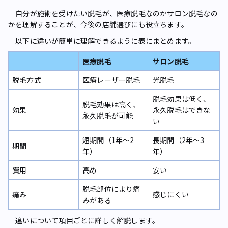
自分が施術を受けたい脱毛が、医療脱毛なのかサロン脱毛なの
かを理解することが、今後の店舗選びにも役立ちます。
以下に違いが簡単に理解できるように表にまとめます。
医療脱毛
サロン脱毛
脱毛方式
医療レーザー脱毛
光脱毛
脱毛効果は低く、
脱毛効果は高く、
効果
永久脱毛はできな
永久脱毛が可能
い
短期間（1年～2
長期間（2年～3
期間
年）
年）
費用
高め
安い
脱毛部位により痛
痛み
感じにくい
みがある
違いについて項目ごとに詳しく解説します。