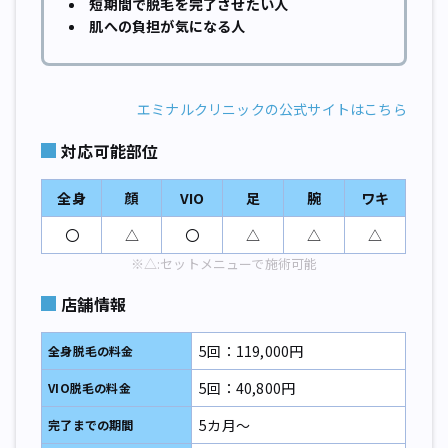
短期間で脱毛を完了させたい人
肌への負担が気になる人
エミナルクリニックの公式サイトはこちら
対応可能部位
全身
顔
VIO
足
腕
ワキ
〇
△
〇
△
△
△
※△:セットメニューで施術可能
店舗情報
5回：119,000円
全身脱毛の料金
5回：40,800円
VIO脱毛の料金
5カ月～
完了までの期間