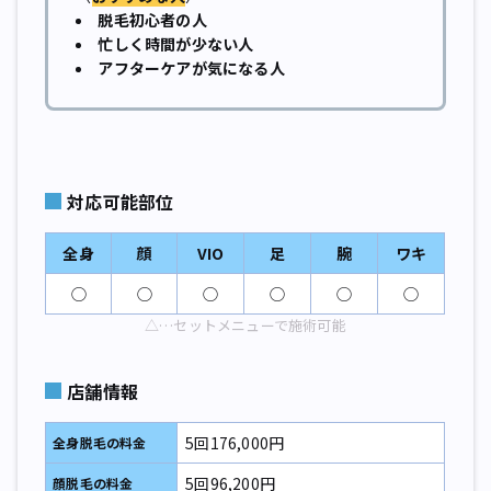
脱毛初心者の人
忙しく時間が少ない人
アフターケアが気になる人
対応可能部位
全身
顔
VIO
足
腕
ワキ
◯
◯
◯
◯
◯
◯
△…セットメニューで施術可能
店舗情報
5回176,000円
全身
脱毛の料金
5回96,200円
顔
脱毛の料金