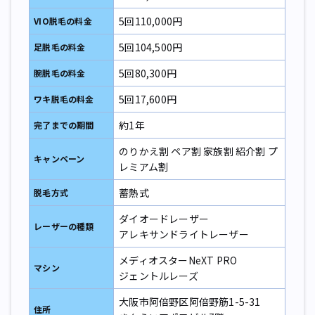
5回110,000円
VIO脱毛の料金
5回104,500円
足
脱毛の料金
5回80,300円
腕
脱毛の料金
5回17,600円
ワキ
脱毛の料金
約1年
完了までの期間
のりかえ割 ペア割 家族割 紹介割 プ
キャンペーン
レミアム割
蓄熱式
脱毛方式
ダイオードレーザー
レーザーの種類
アレキサンドライトレーザー
メディオスターNeXT PRO
マシン
ジェントルレーズ
大阪市阿倍野区阿倍野筋1-5-31
住所