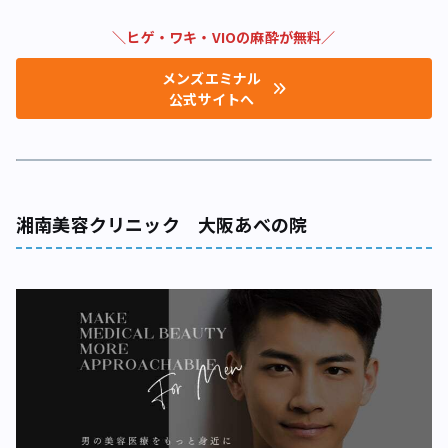
＼ヒゲ・ワキ・VIOの麻酔が無料／
メンズエミナル
公式サイトへ
湘南美容クリニック 大阪あべの院