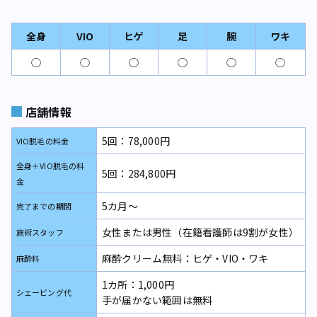
全身
VIO
ヒゲ
足
腕
ワキ
◯
◯
◯
◯
◯
◯
店舗情報
5回：78,000円
VIO脱毛の料金
全身＋VIO脱毛の料
5回：284,800円
金
5カ月～
完了までの期間
女性または男性（在籍看護師は9割が女性）
施術スタッフ
麻酔クリーム無料：ヒゲ・VIO・ワキ
麻酔料
1カ所：1,000円
シェービング代
手が届かない範囲は無料