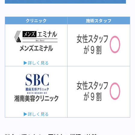
クリニック
施術スタッフ
▶詳しく見る
▶詳しく見る