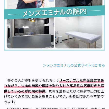
＞メンズエミナルの公式サイトはこちら
多くの人が脱毛を受けられるよう
リーズナブルな料金設定であ
りながら、先進の機器や理論を取り入れた高品質な医療脱毛を提
供しているのが同院の特徴
。施術を重ねるたびに照射の出力を上
げていくので高い効果を得ることができ、短期間で脱毛を卒業で
きます。