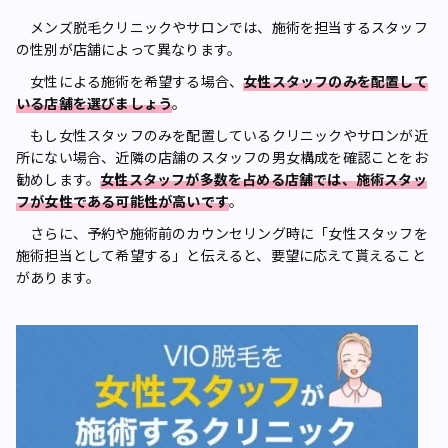
メンズ脱毛クリニックやサロンでは、施術を担当するスタッフ
の性別が店舗によって異なります。
女性による施術を希望する場合、
女性スタッフのみを配置して
いる店舗を選びましょう
。
もし女性スタッフのみを配置しているクリニックやサロンが近
所にない場合、近隣の店舗のスタッフの男女構成を確認ことをお
勧めします。
女性スタッフが多数を占める店舗では、施術スタッ
フが女性である可能性が高いです
。
さらに、予約や施術前のカウンセリング時に「女性スタッフを
施術担当として希望する」と伝えると、要望に応えて貰えること
があります。