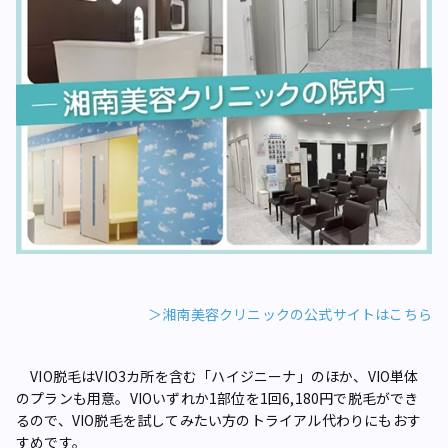
＞湘南美容クリニックの公式サイトはこちら
VIO脱毛はVIO3カ所を含む「ハイジニーナ」のほか、VIO単体
のプランも用意。VIOいずれか1部位を1回6,180円で脱毛ができ
るので、VIO脱毛を試してみたい方のトライアル代わりにもおす
すめです。