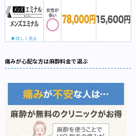
▶詳しく見る
痛みが心配な方は麻酔料金で選ぶ