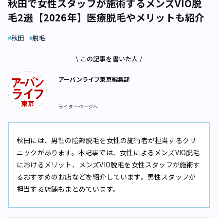
秋田で女性スタッフが施術するメンズVIO脱
毛2選【2026年】医療脱毛やメリットも紹介
秋田
脱毛
\ この記事を書いた人 /
アーバンライフ東京編集部
ライターページへ
秋田には、男性の陰部脱毛を女性の施術者が担当するクリ
ニックがあります。本記事では、女性によるメンズVIO脱毛
におけるメリット、メンズVIO脱毛を女性スタッフが施術す
るおすすめのお店などを紹介しています。男性スタッフが
担当する店舗もまとめています。