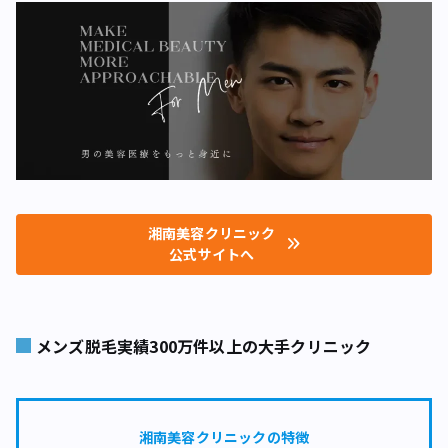
湘南美容クリニック
公式サイトへ
メンズ脱毛実績300万件以上の大手クリニック
湘南美容クリニックの特徴