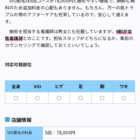
VIO脱毛は5回コースが78,000円と始めやすい価格で、麻酔も無
料のため追加料金の心配もありません。もちろん、万一の肌トラ
ブルの際のアフターケアも充実しているので、安心して通えま
す。
施術を担当する看護師は男女とも在籍していますが、
9割が女
性看護師
とのことです。担当スタッフがどちらになるか、事前の
カウンセリングで確認しておくといいでしょう。
対応可能部位
全身
VIO
ヒゲ
足
腕
ワキ
◯
◯
◯
◯
◯
◯
店舗情報
5回：78,000円
VIO脱毛の料金