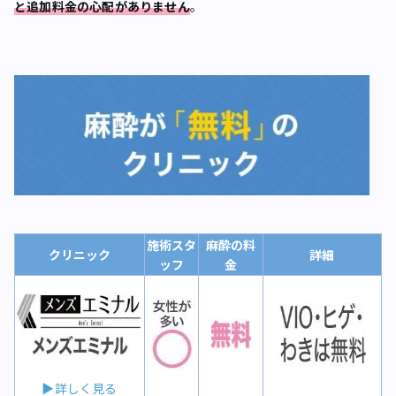
と追加料金の心配がありません
。
施術スタ
麻酔の料
クリニック
詳細
ッフ
金
▶詳しく見る