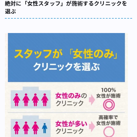
絶対に「女性スタッフ」が施術するクリニックを
選ぶ