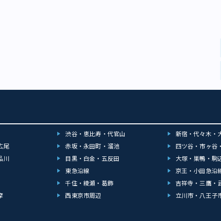
たことも背景にあります。 実は私（畑中三応子。食文化研究家、料理編集
で食べ物にすっかりはまり、どうしてもその魅力を伝えたくて『エスニック
アの味』（中央公論社）を作りました。 たった3年で日本に定着した大躍進た
に定着した大躍進 大判の写真と詳しいレシピで東南アジア料理を紹介した
で、発売は1986（昭和61）年の夏。取材で聞くことすべてが目新しく、タイ
ガラシ、プリッキーヌに思わず言葉を失ったり、一人前に大さじ山盛り2杯
が入ったビーフンにもん絶したりと、楽しくも刺激に富んだ編集作業でし
制作時はまだ店の数は少なく、東京でタイ料理とインドネシア料理の店が
ム料理が4軒、カンボジア料理が2軒、フィリピン料理が1軒しかなかったの
材しようかと悩まずにすみましたが、わずかの期間で雨後のタケノコのよう
『Hanako』の特集タイトルを見てみると、1988（昭和63）年6月23日号は
マム、ナムプラがしょうゆワールドをやっつけた。東京には東南アジアがい
9年12月14日号になると、「もう、ただの流行なんかじゃない。エスニック
、珍しさではなく質で選ばなきゃ」と、たったの3年間ですでに定着してい
渋谷・恵比寿・代官山
新宿・代々木・
ます。 中でも出店が多かったのが、タイ料理です。現地から料理人を招く
広尾
赤坂・永田町・溜池
四ツ谷・市ヶ谷
害が少なく、経済的な結びつきが強かったことも有利に働きました。 タイ
品川
目黒・白金・五反田
大塚・巣鴨・駒
の「パッタイ」。タマリンド（マメ科の植物）で甘酸っぱく味つけるのが特
応子） 1996（平成8）年には東京都内だけで100軒を超え、関東地方全
東急沿線
京王・小田急沿
近く。洗練された宮廷料理から庶民的な屋台料理まで、より本格的な味が楽し
千住・綾瀬・葛飾
吉祥寺・三鷹・
ていました。 90年代からはベトナム料理が脚光を浴び、生春巻きやフォ
摩
西東京市周辺
立川市・八王子
（ベトナム風のバゲットサンド）が人気を集めました。第1次タピオカブー
。大手食品会社がトムヤムクンやタイカレーなどのエスニックフードを開発
なかにも入っていきました。 「アジアごはん」という愛称の必然性「アジ