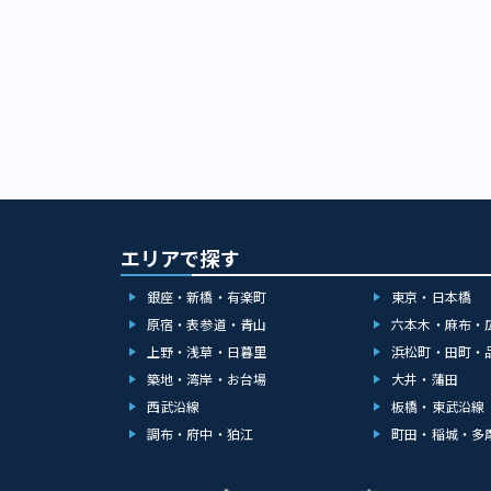
人や企業が現れ
者）もタイ旅行
料理 東南アジ
った3年で日本
日本で最初の本
の激辛極小トウ
の粉トウガラシ
た。 この本の
各3軒、ベトナ
で、どの店を取
に増えました。 
早くも「ニョク
エリアで探す
っぱい」。198
も無国籍料理も
銀座・新橋・有楽町
東京・日本橋
たことが分かり
原宿・表参道・青山
六本木・麻布・
のに政治的な障
上野・浅草・日暮里
浜松町・田町・
風ビーフン炒め
徴（画像：畑中三
築地・湾岸・お台場
大井・蒲田
体では200軒
西武沿線
板橋・東武沿線
めるようになっ
調布・府中・狛江
町田・稲城・多
ー、バインミー
ムも同時期です
し、家庭料理の