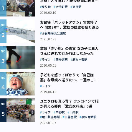
京駅」どう進む？ 現役駅員に教えて
もらいました
乗り物
大手町駅
東京駅
2019.02.10
お台場「パレットタウン」営業終了
へ 開業30年、激動の歴史を振り返る
お台場海浜公園駅
2021.07.23
童謡「赤い靴」の真実 女の子は異人
さんに連れて行かれはしなかった
ライフ
表参道駅
麻布十番駅
2020.05.01
子どもを怒ってばかりで「自己嫌
悪」な母親へ送りたい、一通のここ
ろの処方箋
ライフ
2019.06.16
ユニクロも真っ青？ ワンコインで服
が買える都内「激安衣料店」5選
ライフ
中野駅
十条駅
地下鉄赤塚駅
日暮里駅
泉体育館駅
2022.01.07