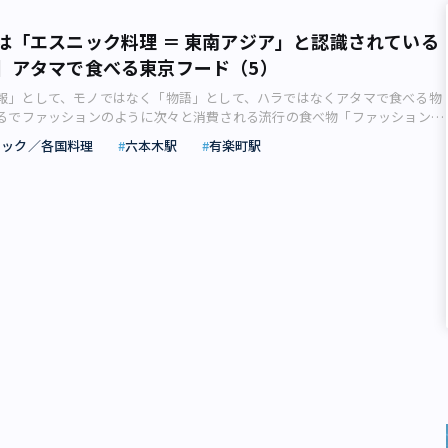
は「エスニック料理 ＝ 東南アジア」と認識されている
】アタマで食べる東京フード（5）
報」として、モノではなく「物語」として、ハラではなくアタマで食べる物
、まるでファッションのように次々と消費される流行の食べ物「ファッションフ
葉の提唱者である食文化研究家の畑中三応子さんが、東京ファッションフー
ニック／各国料理
六本木駅
有楽町駅
しい味の今を巡ります。本来は全ての民族料理が「エスニック」 外出自粛
になり、スーパーの売り場から消えたのが、小麦粉、ホットケーキミック
ごもり生活でスイーツの手作りが流行して需要が急増し、供給が追いつかな
した。 普段できないことがやれる時間的余裕もさることながら、ストレ
食べたくなる心理的要因が大きかったと思われます。苦境にある外食店とは
お菓子屋さん、パン屋さんの売り上げも好調でした。 元通りの生活がす
なく、ストレスフルな暮らしは続くでしょう。2020年も猛暑らしいので、こ
甘いものにかわって辛いものでストレス解消してはいかが？ ということで、
ク料理の話です。 エスニック料理といえば、東南アジア料理――日本人はいつか
ようになったのか（画像：写真AC） いまでは家庭料理、飲食店のジャン
洋・中・エスニック」と併記されるのが普通になり、食の分野でも頻繁に使
った「エスニック」。 本来は「民族的な」「民族特有の」という意味で、
半から音楽とファッションの最先端トレンドとして登場した言葉です。 音楽
ップに東洋趣味を融合させたグループ「イエロー・マジック・オーケストラ
ファッションでは民族調を打ち出した高田賢三（KENZO）などが典型。ロッ
も欧米一辺倒、ファッションはパリのモードを崇拝していた日本人にとっ