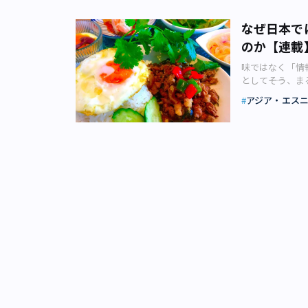
なぜ日本で
のか【連載
味ではなく「情
として――そう
ード」。その言
アジア・エス
ドが持つ、懐か
中に全国で品薄
ス、バター。巣
くなったためで
スで甘いものが
対照的に、街の
ぐ戻るわけでは
れからの季節は
今回はエスニッ
らそう認識する
ル分けに「和・
われるようにな
1970年代後
では、テクノポ
（YMO）」、
クもクラシック