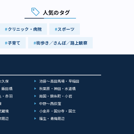
人気のタグ
クリニック・病院
スポーツ
子育て
街歩き／さんぽ／路上観察
大久保
池袋～高田馬場・早稲田
・飯田橋
秋葉原・神田・水道橋
込・赤羽
両国・錦糸町・小岩
線
中野～西荻窪
武蔵境
小金井・国分寺・国立
市周辺
福生・青梅周辺