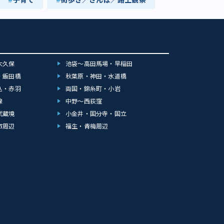
大久保
池袋～高田馬場・早稲田
・飯田橋
秋葉原・神田・水道橋
込・赤羽
両国・錦糸町・小岩
線
中野～西荻窪
武蔵境
小金井・国分寺・国立
市周辺
福生・青梅周辺