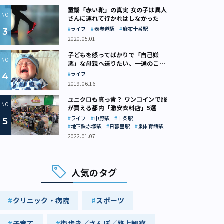
童謡「赤い靴」の真実 女の子は異人
さんに連れて行かれはしなかった
ライフ
表参道駅
麻布十番駅
2020.05.01
子どもを怒ってばかりで「自己嫌
悪」な母親へ送りたい、一通のここ
ろの処方箋
ライフ
2019.06.16
ユニクロも真っ青？ ワンコインで服
が買える都内「激安衣料店」5選
ライフ
中野駅
十条駅
地下鉄赤塚駅
日暮里駅
泉体育館駅
2022.01.07
人気のタグ
クリニック・病院
スポーツ
子育て
街歩き／さんぽ／路上観察