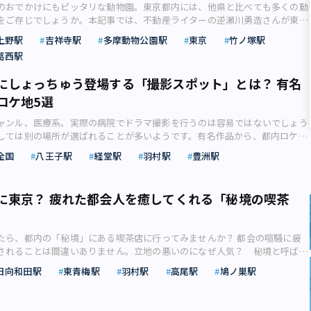
のおでかけにもピッタリな動物園。東京都内には、他県と比べても多くの動
をご存じでしょうか。本記事では、不動産ライターの逆瀬川勇造さんが東京
動物園についてご紹介します。 デートや家族とのおでかけスポットとして
上野駅
吉祥寺駅
多摩動物公園駅
東京
竹ノ塚駅
園。 東京都内には、珍しい動物がみられる園から無料で遊べる動物園ま
葛西駅
ても多くの動物園があることをご存じでしょうか。 とはいえ、どこの動物
のかわからないという方もいらっしゃるでしょう。 そこで、本記事では、
にしょっちゅう登場する「撮影スポット」とは？ 有名
動物園についてご紹介します。目的にあわせた動物園の選び方もご紹介しま
ロケ地5選
にしてみてください。 井の頭自然文化園のリス（画像：photoAC）東京
んの動物園がある 東京都内には、日本最初の動物園である「恩賜上野動物
ャンル、医療系。実際の病院でドラマ撮影を行うのは容易ではないでしょう
して、多くの動物園が存在しています。 日本全国には全部で115の動物園
しては別の場所が選ばれることが多いようです。有名作品から、都内ロケ地
そのうち10園は東京都内であり、実に日本の動物園の約1割が都内にある計
ドラマ人気ジャンルの代表格 ドラマの人気ジャンルといえば、刑事もの、
い動物を見られる園から動物とふれあえる園、参加型のイベントやプログラ
全国
八王子駅
経堂駅
羽村駅
豊洲駅
の、そして医療系です。毎クールさまざまな作品が放送されますが、これら
している園など、実にさまざまな動物園が運営されています。 >>関連記
ています。 とりわけ老若男女に人気なのは医療ドラマ。現実の世界ではな
誕生で盛り上がる「上野動物園」 たくましき便乗商品と繁殖の歴史をたど
ができない現場の裏側や事情が描かれることもあり、これまで高視聴率をた
のハシビロコウは上野動物園に（画像：photoAC）目的別！動物園を選ぶ3
に東京？ 疲れた都会人を癒してくれる「秘境の喫茶
作品も多数。 根強い人気、医療ドラマのイメージ（画像：写真AC） 最初
東京都内には、全部で10の動物園がありますが、どのような動物園を選べば
で見始めても、気付けば作品のとりこになってしまった、という人も多いの
いという方も多いのではないでしょうか。 動物園を選ぶのであれば、そ
うか。 医療ドラマの舞台は病院ですが、その多くは実在する東京都内の
の特徴を知って、目的に合わせて出かけるのがおすすめです。 ここでは、
たら、都内の「秘境」にある喫茶店に行ってみませんか？ 都会の喧騒に疲
ています。果たしてどのような場所が使われているのか、過去の有名作品か
動物園選びの3つのポイントをご紹介しますので、それぞれ見ていきましょ
されることは間違いありません。立地の悪いのになぜ人気？ 秘境と呼ばれ
 1. ドクターX～外科医・大門未知子～ まず紹介するのは、テレビドラマ
動物園に遊びに行くなら、たくさんの動物を見たいという方も多いでしょ
悪いため、アクセスがよくありません。また山が近いこともあり、天候の影
外科医・大門未知子～』（テレビ朝日系）で使用された「芝浦工業大学 豊洲
場合には、多くの種類の動物を展示している動物園を選ぶのがおすすめ
日向和田駅
東青梅駅
羽村駅
高尾駅
鳩ノ巣駅
というデメリットもあります。それにもかかわらず、秘境に店を構える喫茶
す。 住所は江東区豊洲、東京メトロ有楽町線「豊洲駅」から徒歩7分の場
、足立区生物園では、約500種類の生物が展示されています。また、恩賜上
を集めています。いったいなぜでしょうか？ 秘境の魅力は、なんといって
 最先端の研究設備を備える、開放的な都市型キャンパスです。施設内の至
動物公園も約300種類の動物を見ることができます。 せっかく動物園に行
。喫茶店も景観を生かして高台に店を構えたり、テラス席を設置したりと工
界の巨匠の手によるデザイナーズチェアが置かれています。これには、本物
動物を見ないともったいないですので、事前に公式サイトなどでお目当ての