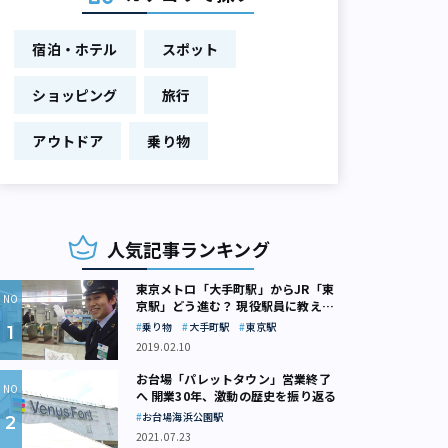
宿泊・ホテル
スポット
ショッピング
旅行
アウトドア
乗り物
人気記事ランキング
東京メトロ「大手町駅」からJR「東
京駅」どう進む？ 現役駅員に教えて
もらいました
乗り物
大手町駅
東京駅
2019.02.10
お台場「パレットタウン」営業終了
へ 開業30年、激動の歴史を振り返る
お台場海浜公園駅
2021.07.23