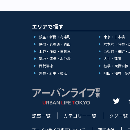
学習センターゆ
ツパイといった
する「紅梅苑」
10分。大ホー
パンダだけでな
は喫茶店が併設さ
音楽練習室を借
園に出かけてみ
といっても、奥
す。 作中では
列に並べば見られ
摩川は絶景で、
（白濱亜嵐さん
野公園9-83 TE
エリアで探す
どったおまんじ
医師になりきって
の祝日や振替休日
りした清涼感。
のは、2015年
セス：JR・京成
銀座・新橋・有楽町
東京・日本橋
ほかにも、夏限
ス」です。 八
都営大江戸線 
ます。どのメニ
原宿・表参道・青山
六本木・麻布・
マの第1話で登
濠（ほり）で仕
も納得です。和
ん）がキスを交
上野・浅草・日暮里
浜松町・田町・
すすめ動物園で
市） 続いては
中央教育棟1階
なインドサイ、
築地・湾岸・お台場
大井・蒲田
（羽村市神明台）。 洋館のような重厚な建物のなかには、大きなソ
えのあるスポッ
ています。 上
びゆったりとした
西武沿線
板橋・東武沿線
訪れるのにおす
物園ですので、
樹樹は食事メニ
ンパスが頻繁に
調布・府中・狛江
町田・稲城・多
の休憩所として活
がらもどこか懐
る機会はありま
程久保7-1-1 T
ット」や、昔懐
回ることができ
振替休日、都民
「樹樹」で、静
多く、視聴者と
駅より徒歩1分
（青梅市） 東
るのもおすすめ
が「江戸川区自
オ」（青梅市小
ミズクといった
曾木にある「コン
が可能な動物種
た庭園のある洋
がでしょうか。 
いい日は庭園に
記事一覧
カテゴリー一覧
タグ一覧
物園 所在地：東京
ーキは3種類か
00～16：30
めがいいでしょ
の場合は翌日）、
アーバンライフ東京について
運営会社