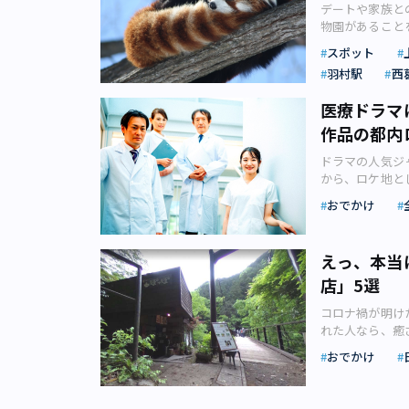
デートや家族と
物園があること
都内のおすすめ
スポット
人気の高い動物
羽村駅
西
で、他県と比べ
園がおすすめな
医療ドラマ
都内のおすすめ
作品の都内
すので、ぜひ参考
都内にはたくさ
ドラマの人気ジ
園」をはじめと
から、ロケ地と
がありますが、
を紹介します。
算です。 珍し
おでかけ
時代劇、恋愛も
ムを数多く開催
は必ず制作され
事：双子パンダ
かなか見ること
る ネットで話題
えっ、本当
たき出してきた
つのポイント 
店」5選
は出演者目当て
いいかわからな
ではないでしょ
れぞれの動物園
コロナ禍が明け
施設で撮影され
目的にあわせた
れた人なら、癒
ら紹介します。
う。 せっかく
る場所は立地が
『ドクターX～
う。 こうした
おでかけ
響を受けやすい
キャンパス」で
です。 例えば
店が現在、人気
所にあります。
野動物園や多摩
もその絶景です
るところに、世
くなら、見たい