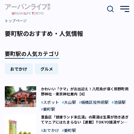
トップページ
要町駅のおすすめ・人気情報
要町駅の人気カテゴリ
おでかけ
グルメ
かわいい「クマ」がお出迎え！八咫烏が導く熊野町熊
野神社―東京神社案内【6】
スポット
大山駅
板橋区役所前駅
池袋駅
要町駅
豊島区「健康ランド末広湯」の薬湯は生薬が効き過ぎ
てマニアにはたまらない【連載】TOKYO銭湯ザンブ
リコ（11）
おでかけ
要町駅