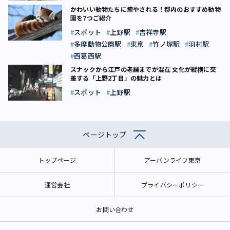
かわいい動物たちに癒やされる！都内のおすすめ動物
園を7つご紹介
スポット
上野駅
吉祥寺駅
多摩動物公園駅
東京
竹ノ塚駅
羽村駅
西葛西駅
スナックから江戸の老舗までが混在 文化が縦横に交
差する「上野2丁目」の魅力とは
スポット
上野駅
ページトップ
トップページ
アーバンライフ東京
運営会社
プライバシーポリシー
お問い合わせ