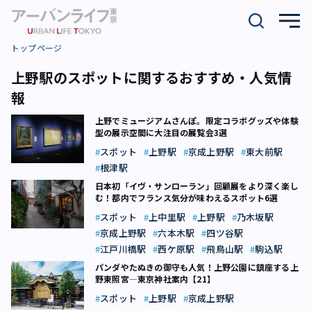
トップページ
上野駅のスポットに関するおすすめ・人気情
報
上野でミュージアムさんぽ。限定コラボグッズや体験
型の展示空間に大注目の展覧会3選
スポット
上野駅
京成上野駅
東大前駅
根津駅
日本初「イヴ・サンローラン」回顧展をより深く楽し
む！都内でフランス気分が味わえるスポット6選
スポット
上中里駅
上野駅
乃木坂駅
京成上野駅
六本木駅
四ツ谷駅
江戸川橋駅
西ケ原駅
飛鳥山駅
駒込駅
パンダやたぬきの御守も人気！上野公園に鎮座する上
野東照宮―東京神社案内【21】
スポット
上野駅
京成上野駅