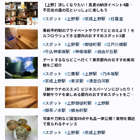
【上野】涼しくなりたい！真夏の納涼イベント4選―
不忍池の蓮の花といっしょに楽しもう
スポット
上野駅
京成上野駅
日暮里
事前予約制のプライベートサウナでととのえよう！セ
ルフロウリュできる都内のおすすめスポット3選
スポット
上野駅
御徒町駅
江戸川橋駅
牛込神楽坂駅
神楽坂駅
自由が丘駅
デートするならどこへ行く？東京都内のおすすめ美術
館をご紹介
スポット
三鷹駅
上野駅
乃木坂駅
京成上野駅
東京駅
清澄白河駅
【朝サウナのススメ】ビジネスパーソンにぴったり！
早朝サウナを楽しめる都内のおすすめスポットをご紹
介
スポット
上野御徒町駅
上野駅
御茶ノ水駅
錦糸町駅
写楽や刀剣など国宝89点や名品一挙公開！実物を間近
で見られるチャンス
スポット
上野駅
京成上野駅