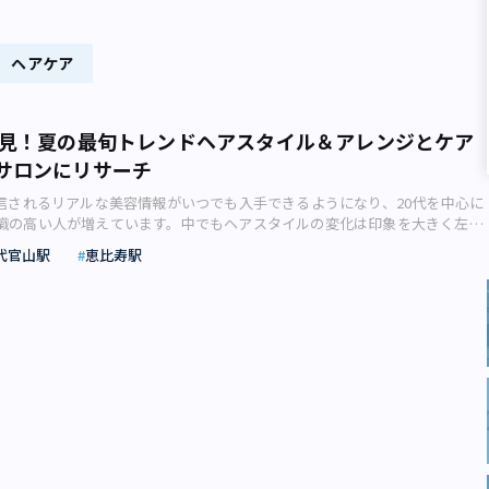
ヘアケア
必見！夏の最旬トレンドヘアスタイル＆アレンジとケア
サロンにリサーチ
発信されるリアルな美容情報がいつでも入手できるようになり、20代を中心に
識の高い人が増えています。中でもヘアスタイルの変化は印象を大きく左右
ンドを押さえておきたいところ。今回は代官山の人気サロンで、この夏イチ
代官山駅
恵比寿駅
やアレンジについて、ファッション誌ライターの加藤朋美さんが取材しまし
子」という言葉が定着しつつあるように、髪色を大胆に変えたりパーマでイ
と、20代のヘアスタイルに関する美意識は男女問わず高まっていると言いま
官山にある人気サロン「Liike（リーケ）」の美容師さんたちに、この夏イチ
イルやアレンジをリサーチしてきました！ まずは、クール＆モード系の
スタイリストの山田杏樹さんにお話を伺いました。 （画像提供：Liike）
めのヘアケアアイテムも＞＞ 韓国アイドル風のレイヤースタイルも人気！――
えてください！ 「継続して人気なのは切りっぱなしのミニ
っとしたタイトなラインを意識したヘアなので、髪質は直毛な方が似合うと
切りっぱなしが好きなので、毛先は２週間に１度くらい切っています。」