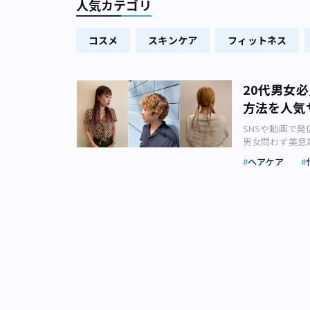
人気カテゴリ
コスメ
スキンケア
フィットネス
20代男女
方法を人気
SNSや動画で
男女問わず美意
するため、トレ
ヘアケア
オシのスタイル
た。 「美容男
メチェンしたり
す。そこで、代
オシのヘアスタ
スタイルが得意な
【写真】おすす
今トレンドのヘアスタイルを教
ボブです。パツ
思います。私も
（山田さん） 「一方で、ロングヘアや重めのスタイルに飽きた人は、顔周りにレイヤーを入