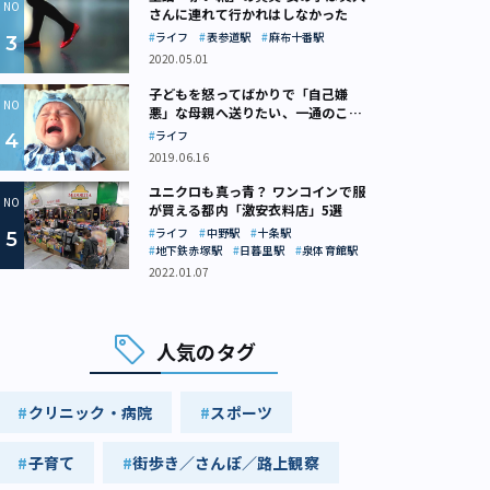
さんに連れて行かれはしなかった
ライフ
表参道駅
麻布十番駅
2020.05.01
子どもを怒ってばかりで「自己嫌
悪」な母親へ送りたい、一通のここ
ろの処方箋
ライフ
2019.06.16
ユニクロも真っ青？ ワンコインで服
が買える都内「激安衣料店」5選
ライフ
中野駅
十条駅
地下鉄赤塚駅
日暮里駅
泉体育館駅
2022.01.07
人気のタグ
クリニック・病院
スポーツ
子育て
街歩き／さんぽ／路上観察