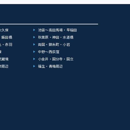
大久保
池袋～高田馬場・早稲田
・飯田橋
秋葉原・神田・水道橋
込・赤羽
両国・錦糸町・小岩
線
中野～西荻窪
武蔵境
小金井・国分寺・国立
市周辺
福生・青梅周辺