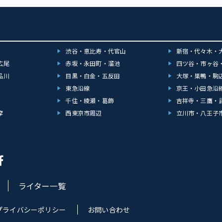
ことない髪の方が、髪色が抜けやすい（ブリーチしやすい）です。何より、
ヘアカラーはケアの仕方で持ちが変わってきます。髪は濡れてる間に色も落
早く乾かす」「寝ている時になるべく摩擦を与えない」ことはもちろん、ス
イメージで、タオルドライのあとに洗い流さないトリートメントで保湿して
。」（高橋さん） 毛先から金髪→オレンジ→黒とグラデーションに染めて
渋谷・恵比寿・代官山
新宿・代々木・
ネカラー”もおすすめ（画像提供：Liike）――ハイトーンカラーにおすすめの夏
レンジが映えるので、タイトなお団子やツ
広尾
赤坂・永田町・溜池
四ツ谷・市ヶ谷
つ編みも可愛いと思います。ポイントはオイルでツヤを出すこと。スタイリ
品川
目黒・白金・五反田
大塚・巣鴨・駒
っぷりのオイルでツヤを出し、つむじまわりはマスカラタイプのオイルでパ
東急沿線
京王・小田急沿
がきれいに仕上げるポイントです。」（高橋さん） ハイトーンこそタイトな
テール、三つ編みなどのアレンジが映える（画像提供：Liike）マスクを外す
千住・綾瀬・葛飾
吉祥寺・三鷹・
髪や顔周にシェードを作る人が増えてます！ お次はシンプルかわいい、ナ
摩
西東京市周辺
立川市・八王子
イリングが得意なスタイリストのなまいりえさんにお話を伺いました。 ――こ
すすめヘアは？ 「シースルーバング（前髪）や顔周りのレ
続き人気があります。マスクを外す機会が増えて、顔を出す面積を少しでも
前髪や顔周りの髪でシェード（影）を作って安心したいという心理なのかも
厚みは少なくても、オイルなどのスタイリング剤のツヤのある質感でみせる
す。」（なまいさん） おすすめはサロンでも取り扱いのある、天然由来原料
イル」（150ml3,740円）。シアバター配合で毛先に自然な艶を与え、軽やか
ライター一覧
ます（画像提供：Liike）――シンプルかわいい系の定番ボブヘアですが、自
ルはどうやって見つければいいでしょうか？ 「一言でボブといって
類があります。まずは『首が見えるか見えないか』、さらに『耳にかけるか
プライバシーポリシー
お問い合わせ
そして『レイヤーが入るかどうか』。この３つを意識してなりたいボブを選