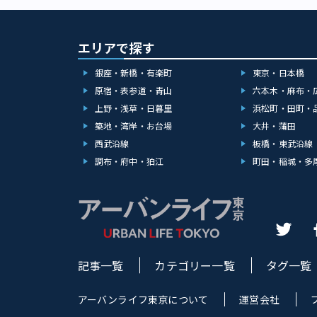
で一度も染めた
ブリーチなどの
ち痛むので、「
エリアで探す
キンケアと同じ
あげてください
銀座・新橋・有楽町
東京・日本橋
いく、通称“キツ
ヘアアレンジはありますか？ 「ハイトーンこそア
原宿・表参道・青山
六本木・麻布・
インテール、三
上野・浅草・日暮里
浜松町・田町・
ングの際は、た
築地・湾岸・お台場
大井・蒲田
サつかせないの
お団子やツイン
西武沿線
板橋・東武沿線
機会が増えて前
調布・府中・狛江
町田・稲城・多
チュラルなスタ
の夏のシンプルかわいい系のお
イヤードは引き
減らしたいから
しれませんね。
のがおすすめで
100%の「Nオ
記事一覧
カテゴリー一覧
タグ一覧
なうごきを表現し
分に似合うボブスタイ
も、いろいろ種
アーバンライフ東京について
運営会社
かけないか』、