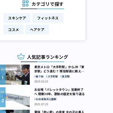
カテゴリで探す
スキンケア
フィットネス
コスメ
ヘアケア
人気記事ランキング
東京メトロ「大手町駅」からJR「東
京駅」どう進む？ 現役駅員に教えて
もらいました
乗り物
大手町駅
東京駅
2019.02.10
お台場「パレットタウン」営業終了
へ 開業30年、激動の歴史を振り返る
お台場海浜公園駅
2021.07.23
童謡「赤い靴」の真実 女の子は異人