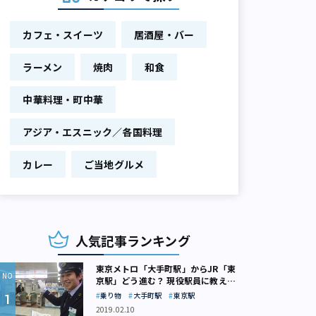
カフェ・スイーツ
居酒屋・バー
ラーメン
焼肉
和食
中華料理・町中華
アジア・エスニック／各国料理
カレー
ご当地グルメ
人気記事ランキング
東京メトロ「大手町駅」からJR「東
京駅」どう進む？ 現役駅員に教えて
もらいました
乗り物
大手町駅
東京駅
2019.02.10