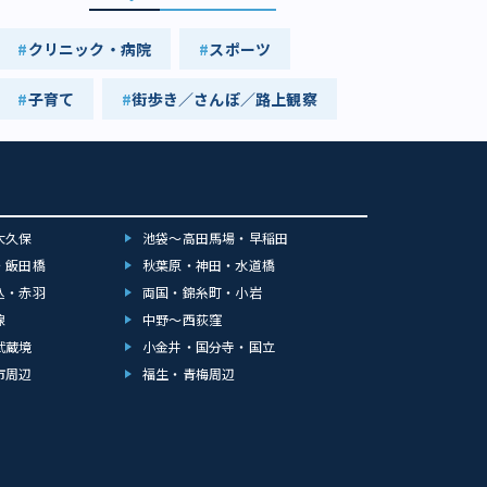
クリニック・病院
スポーツ
子育て
街歩き／さんぽ／路上観察
大久保
池袋～高田馬場・早稲田
・飯田橋
秋葉原・神田・水道橋
込・赤羽
両国・錦糸町・小岩
線
中野～西荻窪
武蔵境
小金井・国分寺・国立
市周辺
福生・青梅周辺