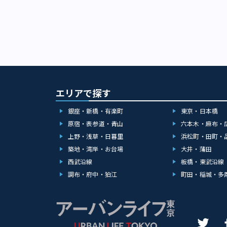
エリアで探す
銀座・新橋・有楽町
東京・日本橋
原宿・表参道・青山
六本木・麻布・
上野・浅草・日暮里
浜松町・田町・
築地・湾岸・お台場
大井・蒲田
西武沿線
板橋・東武沿線
調布・府中・狛江
町田・稲城・多