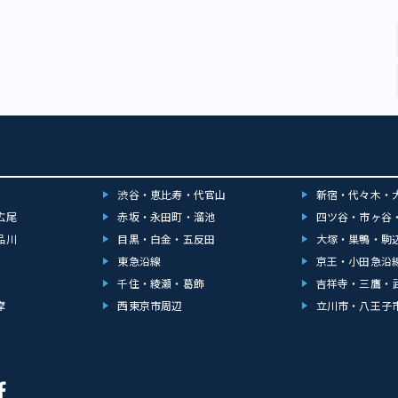
渋谷・恵比寿・代官山
新宿・代々木・
広尾
赤坂・永田町・溜池
四ツ谷・市ヶ谷
品川
目黒・白金・五反田
大塚・巣鴨・駒
東急沿線
京王・小田急沿
千住・綾瀬・葛飾
吉祥寺・三鷹・
摩
西東京市周辺
立川市・八王子