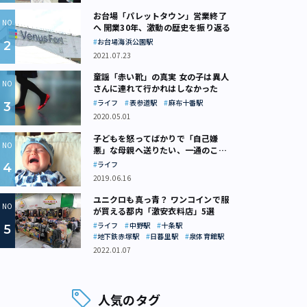
お台場「パレットタウン」営業終了
へ 開業30年、激動の歴史を振り返る
お台場海浜公園駅
2021.07.23
童謡「赤い靴」の真実 女の子は異人
さんに連れて行かれはしなかった
ライフ
表参道駅
麻布十番駅
2020.05.01
子どもを怒ってばかりで「自己嫌
悪」な母親へ送りたい、一通のここ
ろの処方箋
ライフ
2019.06.16
ユニクロも真っ青？ ワンコインで服
が買える都内「激安衣料店」5選
ライフ
中野駅
十条駅
地下鉄赤塚駅
日暮里駅
泉体育館駅
2022.01.07
人気のタグ