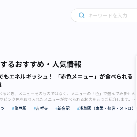
関するおすすめ・人気情報
でもエネルギッシュ！ 「赤色メニュー」が食べられる
選
べるとき、メニューそのものではなく、メニューの「色」で選んでみません
色やピンク色を取り入れたメニューが食べられるお店を五つご紹介します。赤
向きな気持ちになろう 私たちの周りにあふれている「色」。普段何気なく
ーツ
亀戸駅
吉祥寺
新宿駅
浅草駅（東武・都営・メトロ）
くの色には、心理的な効果があるのはご存じでしょうか？ 例えば、気持
てリフレッシュしたいときには緑色、気持ちを高めてハッピーな気持ちにな
色など、自分の気分に合わせて身に付けるものを変えると、その色の効果を
きます。 もちろん私たちが毎日食べている食事でも同じこと。「情熱の
るように、赤色は情熱や興奮を促す色です。そのため、前向きな気持ちにな