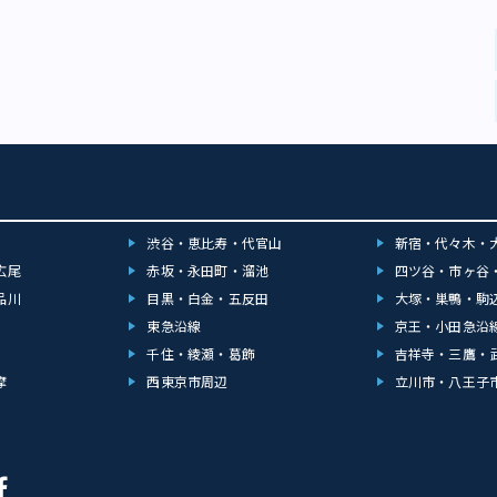
確認してみてください。
渋谷・恵比寿・代官山
新宿・代々木・
広尾
赤坂・永田町・溜池
四ツ谷・市ヶ谷
品川
目黒・白金・五反田
大塚・巣鴨・駒
東急沿線
京王・小田急沿
千住・綾瀬・葛飾
吉祥寺・三鷹・
摩
西東京市周辺
立川市・八王子