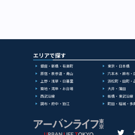
営業時間などを
エリアで探す
銀座・新橋・有楽町
東京・日本橋
原宿・表参道・青山
六本木・麻布・
上野・浅草・日暮里
浜松町・田町・
築地・湾岸・お台場
大井・蒲田
西武沿線
板橋・東武沿線
調布・府中・狛江
町田・稲城・多