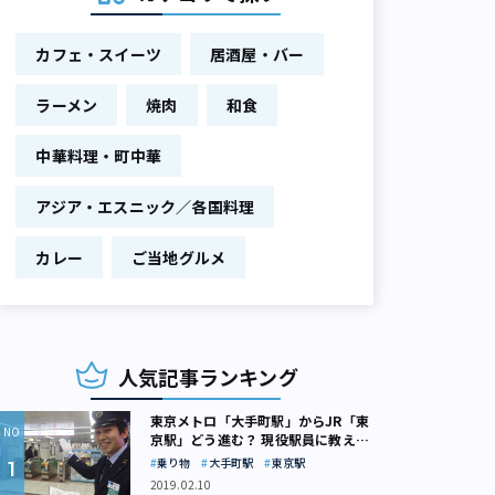
カフェ・スイーツ
居酒屋・バー
ラーメン
焼肉
和食
中華料理・町中華
アジア・エスニック／各国料理
カレー
ご当地グルメ
人気記事ランキング
東京メトロ「大手町駅」からJR「東
京駅」どう進む？ 現役駅員に教えて
もらいました
乗り物
大手町駅
東京駅
2019.02.10