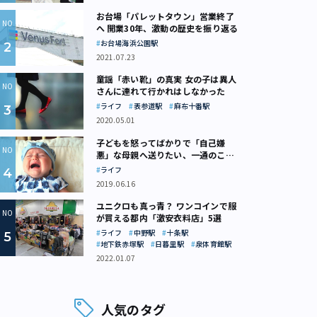
お台場「パレットタウン」営業終了
へ 開業30年、激動の歴史を振り返る
お台場海浜公園駅
2021.07.23
童謡「赤い靴」の真実 女の子は異人
さんに連れて行かれはしなかった
ライフ
表参道駅
麻布十番駅
2020.05.01
子どもを怒ってばかりで「自己嫌
悪」な母親へ送りたい、一通のここ
ろの処方箋
ライフ
2019.06.16
ユニクロも真っ青？ ワンコインで服
が買える都内「激安衣料店」5選
ライフ
中野駅
十条駅
地下鉄赤塚駅
日暮里駅
泉体育館駅
2022.01.07
人気のタグ