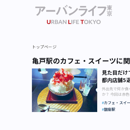
トップページ
亀戸駅のカフェ・スイーツに
見た目だけ
都内店舗5
外出先で何か食
か？ 今回は赤
色メニューで前
カフェ・スイ
目にしている多
銀座駅
ちを落ち着かせ
りたいときは黄
感じることがで
赤」と表現され