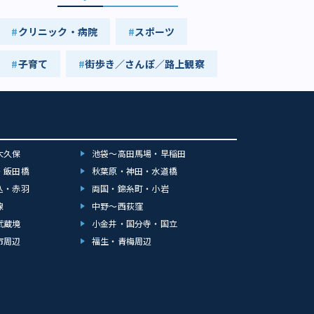
クリニック・病院
スポーツ
子育て
街歩き／さんぽ／路上観察
大久保
池袋～高田馬場・早稲田
・飯田橋
秋葉原・神田・水道橋
込・赤羽
両国・錦糸町・小岩
線
中野～西荻窪
武蔵境
小金井・国分寺・国立
市周辺
福生・青梅周辺