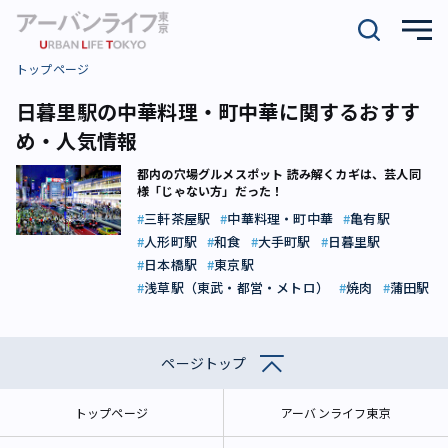
トップページ
日暮里駅の中華料理・町中華に関するおすす
め・人気情報
都内の穴場グルメスポット 読み解くカギは、芸人同
様「じゃない方」だった！
三軒茶屋駅
中華料理・町中華
亀有駅
人形町駅
和食
大手町駅
日暮里駅
日本橋駅
東京駅
浅草駅（東武・都営・メトロ）
焼肉
蒲田駅
ページトップ
トップページ
アーバンライフ東京