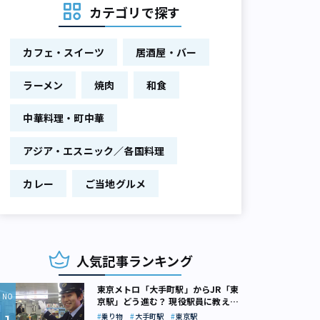
カテゴリで探す
カフェ・スイーツ
居酒屋・バー
ラーメン
焼肉
和食
中華料理・町中華
アジア・エスニック／各国料理
カレー
ご当地グルメ
人気記事ランキング
東京メトロ「大手町駅」からJR「東
京駅」どう進む？ 現役駅員に教えて
もらいました
乗り物
大手町駅
東京駅