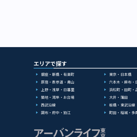
エリアで探す
銀座・新橋・有楽町
東京・日本橋
原宿・表参道・青山
六本木・麻布・
上野・浅草・日暮里
浜松町・田町・
築地・湾岸・お台場
大井・蒲田
西武沿線
板橋・東武沿線
調布・府中・狛江
町田・稲城・多