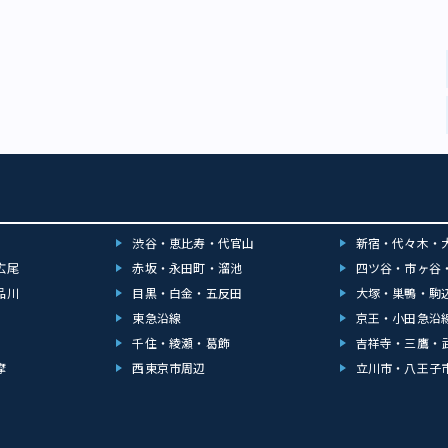
渋谷・恵比寿・代官山
新宿・代々木・
広尾
赤坂・永田町・溜池
四ツ谷・市ヶ谷
品川
目黒・白金・五反田
大塚・巣鴨・駒
東急沿線
京王・小田急沿
千住・綾瀬・葛飾
吉祥寺・三鷹・
摩
西東京市周辺
立川市・八王子