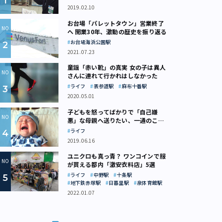
2019.02.10
お台場「パレットタウン」営業終了
へ 開業30年、激動の歴史を振り返る
お台場海浜公園駅
2021.07.23
童謡「赤い靴」の真実 女の子は異人
さんに連れて行かれはしなかった
ライフ
表参道駅
麻布十番駅
2020.05.01
子どもを怒ってばかりで「自己嫌
悪」な母親へ送りたい、一通のここ
ろの処方箋
ライフ
2019.06.16
ユニクロも真っ青？ ワンコインで服
が買える都内「激安衣料店」5選
ライフ
中野駅
十条駅
地下鉄赤塚駅
日暮里駅
泉体育館駅
2022.01.07