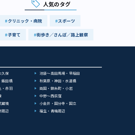
人気のタグ
クリニック・病院
スポーツ
子育て
街歩き／さんぽ／路上観察
大久保
池袋～高田馬場・早稲田
・飯田橋
秋葉原・神田・水道橋
込・赤羽
両国・錦糸町・小岩
線
中野～西荻窪
武蔵境
小金井・国分寺・国立
市周辺
福生・青梅周辺