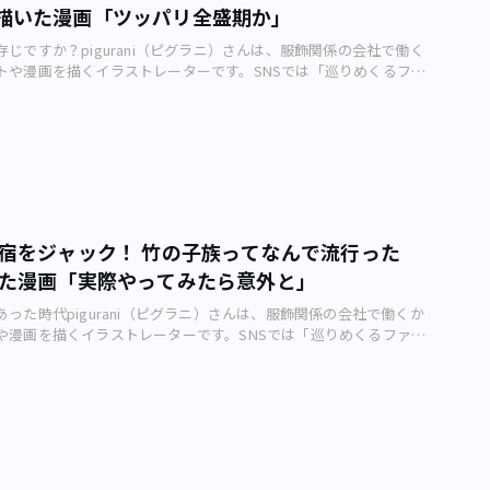
感じていきましょう。今回もご静観どうもありがとうございまし
描いた漫画「ツッパリ全盛期か」
までにファッションの認知を改革してしまったのはすごいですね
どんな分野にせよ、歴史の開拓者は偉大ですね。でも確かに、たくさん
じですか？pigurani（ピグラニ）さんは、服飾関係の会社で働く
ス」に見える気もします……。 そうですね（笑）。やはりファ
トや漫画を描くイラストレーターです。SNSでは「巡りめくるファ
性であって、ひとりがこれをするなら突出的で映えるからまだし
した作品を配信中。そんなpiguraniさんが東京の街を彩るファッ
れた大多数の人がこの真っ黒コーデになってしまうのはなにか滑稽
ついて描く、アーバンライフメトロ・オリジナル4コマ漫画。今回
…？ それを世間がやや嘲笑も含めて「カラス族」と呼んだのだと
ラー族」です。 piguraniさんが描いたファッション漫画のカット
 piguraniさんはファッションで一番好きな色は何ですか。 ファッシ
さん制作）――piguraniさん、今回の作品を作った背景を教えてください。
環境や用途による所が大きいのでこれというのをひとつ決めるのは
の第5弾で、前回取り上げた竹の子族と同時期に流行していた「ロ
…という理屈はさておき（笑）、個人的に好きな色は「緑」です。
ポットを当てました！ ――東京には本当にたくさんの「族」がいたの
きもあり、個性的で、なおかつ調和がとれる色として、単純に今の
代リバイバル、「歴史や流行は繰り返す」現象のひとつだったのでし
と思うからです。 ――気づけば地味めなの服ばかり買ってしまう人たち
ですね。ファッションの流行はこの80年代からだいたい20年周期
します。 ぼくも気づけば無難な着やすいものを選びがちなのでめ
原宿をジャック！ 竹の子族ってなんで流行った
われています。50s（フィフティーズ）リバイバルは1980（昭和
す……（笑）。小物などのアイテムを普段選ばない色にしてみる
いた漫画「実際やってみたら意外と」
し前の1975年、映画『アメリカン・グラフィティ』の影響で起きた
ベルアップにつばがるかも！？ ――漫画の読者にひと言お願いします。
ままじゃなく時代に合わせて少しづつ変化し移り変わっていくのが
ソン」、「ワイズ」おしゃれ上級者なら耳にするブランドだと思い
った時代pigurani（ピグラニ）さんは、服飾関係の会社で働くか
もしろいところだなぁと思います。 ――そんなローラー族は、女性のフ
誇る革新的なブランドのそのルーツ、そして考え方は深いものがあ
や漫画を描くイラストレーターです。SNSでは「巡りめくるファッ
っても魅力的。2021年現在、こんなに華やかな服装はなかなか見掛
ションの壁を打ち破ったその精神、ぜひ取り入れていきましょう！
た作品を配信中。そんなpiguraniさんが東京の街を彩るファッシ
ね。 そうですね、ディズニーのミニーちゃんの服装とかくらい
りがとうございます！
いて描く、アーバンライフメトロ・オリジナル4コマ漫画。今回の
）。フィフティーズの洋服は今見てもかわいいですね。フワッと広
族」です。 piguraniさんが描いたファッション漫画のカット
ン」シルエットのスカートはザ・50年代という感じがしますが、と
さん制作）――piguraniさん、今回の作品を作った背景を教えてください。
る造形と思います。 ――そして男子……。“硬派ひと筋”といった印象
「族シリーズ」第4弾です！ 今回は80年代に突入して「竹の子
感じさせられます。 日本男児風になったフィフティーズ・ロカビ
！ ――まさに80年代パワーを感じさせられます。このエネルギッシ
もの（エルヴィス・プレスリーとか）と比べるとだいぶ印象が違い
なかなかないような。 そうですね！ やはりバブル全盛期という
直笑っちゃうくらいダサいんですが、でもそこがいいというか