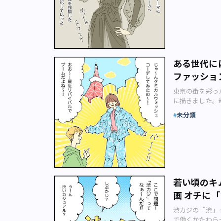
りめくるファッシ
を彩るファッシ
マ漫画。今回のテ
たファッション漫画
った背景を教え
を取り上げまし
えるようでいて
ある世代に
ってしまいます
ファッショ
思います。 ――
放」がテーマだ
東京の街を彩った
込められたもの
に描きました。最
ココ・シャネル
の会社で働くか
特に女性の服飾
未分類
りめくるファッシ
ションを楽しめ
を彩るファッシ
かないような気
マ漫画。今回のテ
ているくらいで
ッション漫画のカッ
てより美しく見
景を教えてくだ
わずかになるか
で、「ケミカル
デルブーム（G
ギャップが起こ
の基盤などが見
若い頃のキ
しいです。最近ま
ブーム自体は同
画 オチに
りますか。 僕
恥ずかしい？ 
い」の世代で通
って最初勇気が
渋カジの「渋」っ
代が測れちゃいま
解放してあげま
で働くかたわら