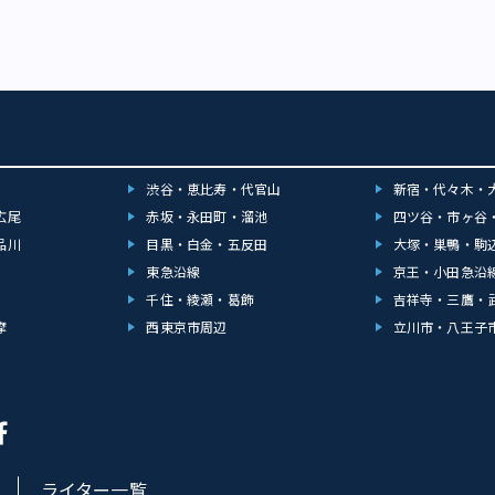
niさん制作）――piguraniさん、今回の作品を作った背景を教えてくださ
みたくなりました。 東京のおしゃれの発祥の街「銀座」。ぜひ
ちらに掲載される初回になるので1話め！ って感じで描いてみまし
ってみましょう♪ ――かつて「みゆき族」ファッションをしたことが
現代っ子くん&現代っ子ちゃん」（当漫画の主人公）が過去の東京
と言お願いします。 今日の東京のファッションが盛んになったの
ァッションを巡るというお話になります。 ――東京は本当にさまざまな
たちが日本のおしゃれをリードしてくれたからです！ ありがと
まれて、目まぐるしいほどですね。 そうですね～。ほんとに目が
き族！ ――漫画の読者にひと言お願いします。 あなたもこれを機会
。だからこそ、その流行に流されるのではなく、選択できる知識と
ジしてみては（笑）？ 引き続き〇〇族シリーズ次回もお楽しみに
――そもそもpiguraniさんがファッションに興味を持ったきっかけは、
ょうか。 初めは単純にモテたかったからでしょうか（笑）。そ
に就いたことで、あらためて一から勉強しようと思うようになりま
渋谷・恵比寿・代官山
新宿・代々木・
今日1日だけ好きな時代にタイムトリップできるとしたら、どんな時代
ッションを体験してみたいですか。 日本が好景気だったイケイ
広尾
赤坂・永田町・溜池
四ツ谷・市ヶ谷
行って、今はなき「ジュリアナ東京」の熱いディスコナイトファッ
品川
目黒・白金・五反田
大塚・巣鴨・駒
てみたいです（ついていけるか心配……）。 ――一度はのぞいてみた
東急沿線
京王・小田急沿
 それでは、おしゃれ好きな人たちにひと言お願いします。 エン
イフ♪ ――漫画の読者にひと言お願いします。 イエス！ ウィーア
千住・綾瀬・葛飾
吉祥寺・三鷹・
 って感じで今後ともよろしくお願いします！
摩
西東京市周辺
立川市・八王子
ライター一覧