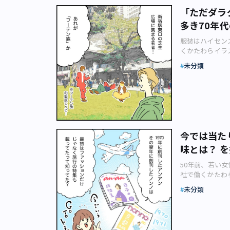
もあってエネルギ
（笑）。 ――
「ただダラ
しかり、皆で集
突っ張ることが
多き70年
SNSで個々に踊
しょう（笑）。
だグループで流
る……」
ン興味がある人
服装はハイセンス
12）年を境に
ぜひ探してみて
くかたわらイラ
るようになりま
ァッション史」と
した20世期的な
未分類
ッションと歴史
族」と呼ばれた
回のテーマは「フ
驚きました。 
ト（piguran
「～族は」たく
い。 前回より
きて面白いです
有名な「フーテ
き」という人た
ョンに身を包み
宿！ 竹の子族
しょうか。ヒッ
期待してます（
今では当た
身につける洋服
ネートが多くな
味とは？ 
すね。何だか奥
ション、取り入
りますね。後の
した！ 2021
50年前、若い女
いると思います
社で働くかたわ
どによって時代
くるファッション
振り返るとファ
未分類
るファッション
す。まさにファ
画。今回のテーマ
か今日は「ただ
のカット（pigu
ダラダラしたい
ださい。 前回
うに何もしない