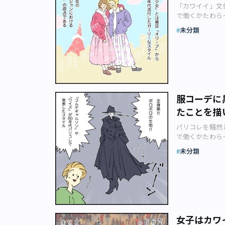
んです。だから
「カワイイ」文化
う感じがします
し時代の流れ的
で働くかたわら
pigurani
のが当たり前の
るファッション史
ディスコナイト
未分類
しれません。な
ファッションと
から経済成長的
いう考えはまた
画。今回のテーマ
したが、今では
「ある」の方を
画のカット（pig
まざまな物のク
キムタクのまね
ください。 あ
てみたいとは思い
入れに眠ってい
の「オリーブ少
ルですね。よく
う？ もし穿く
共通語になった
かもしれません
ければ、オークシ
だったんですね
ツ）」のスタイ
服コーデに
の読者にひと言
ョンとして形にし
の型ができて以
深い流行ですが
たことを描
は日本、東京フ
ていないんです
（笑）。今回も
と何かを掛け合
それ以上変わら
パリコレを騒然と
りがとうござい
ンも変化をして
で働くかたわら
「かわいい」か
ストである部分は
るファッション史
思いました（笑）
未分類
2021年、エ
ファッションと
てください。 
いします。 エ
画。今回のテーマ
す。とっても気
るバブルメイク
カット（pigur
トロで連載され
しょう（笑）！ 
さい。 おなじ
（猫好き）。 
ョルダーは、本
――「黒」って
します。 あな
しいようで、今
て知りませんで
女」の気持ちで！
年）エレガント
は心も体もぽか
女子はカワ
きは騒然として