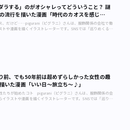
ーがあふれ出すぎちゃってますね（笑） ――90年代のディスコ文化
若い頃は突っ張っていたゼ！ という男性たちにひと言お願いします。
ダラする」のがオシャレってどういうこと？ 謎
まって踊るというのは20世紀的ではありますね。現代ではもっぱら
男のたったひとつの勲章だって～♪ この胸に信じて生きていきま
代の流行を描いた漫画「時代のカオスを感じ
る感じでしょうかね。TikTokとか。 その通りですね。80年代はま
 ――漫画の読者にひと言お願いします。 フィフティーズファッショ
行を発信していた時代（テレビによる流行など）。2000（平成
は、古着屋さんにドレスやシャツなどけっこう置いてたりするので
、だけど……pigurani（ピグラニ）さんは、服飾関係の会社で働
、徐々にインターネットが普及してきて個人の発信が当たり前にでき
くださいっ♪ 今回もご清覧ありがとうございました！
ストや漫画を描くイラストレーターです。SNSでは「巡りめくるフ
した。今はひとりでも自由に流行を作れる時代で便利ですが、こう
題した作品を配信中。そんなpiguraniさんが東京の街を彩るファ
ノリもやはり楽しくていいなぁと思います。 ――それにしても「～
について描く、アーバンライフメトロ・オリジナル4コマ漫画。今
東京発のファッションがこんなにあったなんて。あらためて知り、
ーテン族」です。 piguraniさんが描いたファッション漫画のカッ
今でいう「～系」とう呼び名だったみたいで、80年代頃までは
iさん制作）――piguraniさん、今回の作品を作った背景を教えてくださ
さんいたみたいですね。調べてみると他にもマイナーな族が発見で
引き続き「族シリーズ」第3弾になります。今回はラッパズボンで
よ（笑）。 ――マイナーな族も知りたいです。今も昔も、「原宿が大好
ン族」です。 ――フーテン族、なんだかカッコイイ。いかしたファッシ
ちにひと言お願いします。 若者のサブカルファッションの地、原
、何もしない……！ 斬新！ あえて何もしないというのがミソで
のエネルギーを今も紡いでいきましょう！ 何気に竹の子族リバイブ
ピームーブメントに乗っかっただけともいえますが……（笑）。 ――
笑）！ ――漫画の読者にひと言お願いします。 暗めな色のコーディ
り前、でも50年前は超めずらしかった女性の趣
と、着る本人の行動とが一体となって「ファッション」だったので
りがちな冬場のファッション。原色を取り入れた竹の子族風ファッ
を描いた漫画「いい日～旅立ち～♪」
深いです。 ファッションを「自己表現」として広めた文化でもあ
れてみてはいかがでしょうか！？ 今回もご清覧ありがとうございま
パンクブームだったり。60～70年代のカオスさをまさに表現できて
年もよろしくお願いします。
性たちが始めたコト pigurani（ピグラニ）さんは、服飾関係の会
（笑）。 ――若さという名のエネルギー、その表現方法が社会背景な
らイラストや漫画を描くイラストレーターです。SNSでは「巡りめ
ごとに異なるのは、本当に興味深いです。 そうですね。こうして
史」と題した作品を配信中。そんなpiguraniさんが東京の街を彩
ッションを見ることでその時代の背景が読み解けて、実に面白いで
と歴史について描く、アーバンライフメトロ・オリジナル4コマ漫
ッションとは時代のシンボルなのかもしれません。 ――それでは、何だ
は「アンノン族」です。 piguraniさんが描いたファッション漫画
ダラダラしたい」気分の現代の大人たちにひと言お願いします。
raniさん制作）――piguraniさん、今回の作品を作った背景を教えてく
ときは思いっきりダラダラしちゃいましょう。「フーテン族」のよ
に引き続き「族シリーズ」第2弾です。「GoToトラベル」キャンペ
ことに興じる先に、見えてくるものがあるかも！？ ――漫画の読者に