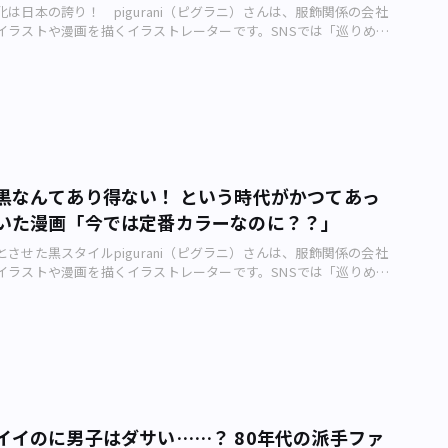
昔からずっと今も流行（はや）り続けているともいえます。 しか
は日本の誇り！ pigurani（ピグラニ）さんは、服飾関係の会社
（笑）。 ――日本全体の経済も過去最高潮を迎えていた時代。
に、現在はファストファッション主流でどんどん服も消費していく
イラストや漫画を描くイラストレーターです。SNSでは「巡りめく
さん は、この時代を体験してみたかったなと思いますか。 はい！ ぜひ
時代、それを考えると「長く使う」というのは古い考え方なのかも
」と題した作品を配信中。そんなpiguraniさんが東京の街を彩る
でパーリナイしてみたいですね（笑）！ 80年代といえば、そこ
ので「ない」といえます。 ただ個人的には、長くいいもの使うと
歴史について描く、アーバンライフメトロ・オリジナル4コマ漫
に下降気味の2000年代くらいまでダサいイメージを引きずっていま
一周して見直されるんじゃないかと考えていますので、あらためて
は「オリーブ少女」です。 piguraniさんが描いたファッション漫
原点回帰というかあらためて評価されている年代なので、やはりさ
少し強調して言いたいです。 ――なるほど。深い考察ですね。若い頃、
uraniさん制作）――piguraniさん、今回の作品を作った背景を教えて
オリティーが高かったと思いますし、ぜひその時代の空気を体感し
をしていたという大人の男性たちにひと言お願いします。 もし押
たたかく春めいてきた今日この頃、ほんわかしたかわいい雰囲気
ますね。 ――3コマめの「部長」さんは、今でもなじみの深いスタイ
る昔の「リーバイス」があれば、今一度履いてみてはいかがでしょ
女」ファッションがちょうど良いかと思い描きました！ ――今や世界
考えると、男性のファッションは女性ほど大きく変化していないの
ことができたなら“真のキムタクラー”と言えるでしょう。もし穿けな
とも言われる「Kawaii」、スタイリストさんたちの感性のたまもの
ね。 面白い所に注目されましたね。実は男性の「背広（スー
ョンに流してみては？ ちょっとしたお小遣いになるかも！ ――漫画
。 そうですね。日本独特の「かわいい」ニュアンスをファッシ
ルは1930年にイギリスで登場したイングリッシュドレープ・スーツ
黒なんてあり得ない！ という時代がかつてあっ
お願いします。 「渋カジ」ご存知でしたでしょうか？ なかなか奥
ていった功績は本当に大きいと思います。世界共通の「kawaii」
降、スリムやワイド、素材など多少の変化はあれど、あまり変化し
、個人的にはこのマンガのオチで覚えていてもありだと思います
いた漫画「今では定番カラーなのに？？」
ァッションの誇りだと思います。 ――ゴリラの例、面白いですね。何か
。いわば、一番美しく見えるシルエットが完成してしまったため、
ご静観ありがとうございます。
わせると唐突に生まれる「かわいい」、本当に奥が深いです。 あ
ないんですね。 もちろんスーツ以外の部分で男性のファッショ
させた黒スタイルpigurani（ピグラニ）さんは、服飾関係の会社
ます。「照れる」っていうのが「かわいい」に含まれるそうで、
きていますが、やはり今日までのファッションにおいて女性ファー
イラストや漫画を描くイラストレーターです。SNSでは「巡りめく
らなるべくかけ離れている方がギャップがでるんじゃないかなぁと
多いと思います。 ――勉強になります！ 何かと暗い出来事もある
」と題した作品を配信中。そんなpiguraniさんが東京の街を彩る
。 ―― piguraniさんさんが最近「かわいい！」と感じたものを教え
ネルギッシュに前向きに生きているビジネスウーマンたちにひと言お願
歴史について描く、アーバンライフメトロ・オリジナル4コマ漫
「あたたかくなってきて、うれしそうに日向ぼっこするにゃんこ」で
ネルギッシュに前向きにって大事ですよね！ 今リバイバルしてい
は「カラス族」です。 piguraniさんが描いたファッション漫画の
持ち良さそうで見ていて癒やされちゃいました。アーバンライフメ
&ファッションを取り入れてみてバブリー女子で気分上げていきま
aniさん制作）――piguraniさん、今回の作品を作った背景を教えてくだ
ている佐久間薫さんのにゃんこの漫画もかわいくて癒やされますね
――漫画の読者にひと言お願いします。 にしても80年代のビッグシ
み「族シリーズ」の第6弾目として「カラス族」を描きました！
――春らしいかわいいアイテムを探し求めている人たちにひと言お願い
当にビッグ過ぎてビッグりしちゃいます（笑）。……おあとがよろ
、今ではファッションの定番カラーですよね。こんな経緯があったなん
ただけの「かわいい」ぜひ見つけてあげてくだい。そう心は「少
回もご清覧どうもありがとうございました。
した。 「黒の衝撃」として有名なエピソードですが、当時（1982
 ――漫画の読者にひと言お願いします。 「かわいい」と感じること
主流だったパリコレでは、このモノトーンスタイルが発表されたと
ぽかあったかくなるものです。これからの萌えゆく春にたくさんの
イイのに男子はダサい……？ 80年代の派手ファ
いたとか……。衝撃的すぎて後にこっちの真っ黒コーデが「モード