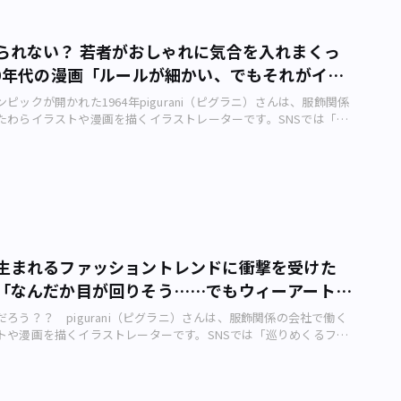
年10月から東京も解禁されたのもあって、「アンノン族」を描いてみ
ます。 寒くなってきておうちでダラダラ過ごしちゃう時期です
今や旅好きの女性はたくさんいますから、時代の変化を感じさせられま
しっかり楽しみましょう！ 節度を守ってほどほどに（笑）。今回
すね。今だと観光地に行けばカフェとかおしゃれな施設もいっぱ
とうございました！
られない？ 若者がおしゃれに気合を入れまくっ
比べてすごくウェルカムな感じになりましたね。 ――当時の女性たちに
60年代の漫画「ルールが細かい、でもそれがイ
のすごく新鮮で刺激的なものだったんだろうなと想像すると、何だ
ます。 1970（昭和45）年頃の日本は、高度成長期で娯楽が徐々
ピックが開かれた1964年pigurani（ピグラニ）さんは、服飾関係
アンアン、ノンノなどのようなファッション雑誌も創刊されるな
たわらイラストや漫画を描くイラストレーターです。SNSでは「巡
流行が生まれるくらい女性の社会進出も認められ始めて、大きく国
ョン史」と題した作品を配信中。そんなpiguraniさんが東京の街
代だったんだなぁと思うと感慨深いものですね。 ――piguraniさん自
ョンと歴史について描く、アーバンライフメトロ・オリジナル4コ
すか。今一番行きたい場所はどこでしょう。 旅好きですよ！ 普
ーマは「みゆき族」です。 piguraniさんが描いたファッション漫
り描いていますが、必要に応じて出て行きます（笑）。今一番行き
uraniさん制作）――piguraniさん、今回の作品を作った背景を教えて
はり東京です！ 東京をテーマにした漫画を描くようになって、あら
回の漫画で「〇〇族」の話をしたので、〇〇族シリーズと題してま
ばらしさを知り、またもっと勉強したいと思いまして、今一度東京
」から描いてみました。本来なら2020年に東京オリンピックが開か
を訪れてみたいです！ GoTo解禁になったしね☆ ――「GoToトラベ
というのもあって、昭和のオリンピックがあった年に触れてみよう
喫中の女性たちにひと言お願いします。 長らくGoToできなかっ
――みゆき族、おしゃれですね～。現代よりも細部までこだわっておし
分エンジョイしましょう！♪ ――漫画の読者にひと言お願いします。
生まれるファッショントレンドに衝撃を受けた
いる感じがします。 キッチリしたおしゃれさとでも言いましょう
きを取りにくい世の中ですが、あなたが必要とするその行動は、
「なんだか目が回りそう……でもウィーアート
ァッションに対してのルール付けが細かくあったりと、統一された
族のように世の中に影響を与えるはずです。それぞれが「必要とす
ると思います。 ――自由な考え方、行動を好む若者たちのファッション
」
められていると思います！ 今回もご清覧ありがとうございまし
ろう？？ pigurani（ピグラニ）さんは、服飾関係の会社で働く
。いつの時代も若者は創造力にあふれていますね。 この時代の
トや漫画を描くイラストレーターです。SNSでは「巡りめくるファ
の日本の礎をつくった団塊の世代になるでしょうか。パワーあるイ
した作品を配信中。そんなpiguraniさんが東京の街を彩るファッ
ただパワーありすぎたのか、みゆき通りはごった返しすぎて、オリ
ついて描く、アーバンライフメトロ・オリジナル4コマ漫画。今回
察に一斉に補導されたとかなんとか……（笑）。 ――そんな経緯もあ
ち東京族！」です。 piguraniさんが描いたファッション漫画のカ
でおしゃれな街・銀座はなかなか縁遠く感じていたのですが、勇気