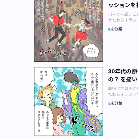
「かわいい」を
ッションを
系」と呼ばれる
た！
（笑）。 ――
ローラー族、ご存
集まると「カラ
かたわらイラス
ッションとは個
ッション史」と題
も、流行に流さ
未分類
ションと歴史に
だったのでは…
のテーマは「ロー
思います。 ――
（pigurani
ョンでというと
「族シリーズ」
難しいです。…
ーラー族」にス
理由は、落ち着
ですね。50年
自分に合うなぁ
ょうか。 そう
にひと言お願い
80年代の
で巡っていると言
っちゃわかりま
の？ を描
55）年より少
と、おしゃれレ
そうです。その
「コムデギャル
原宿にホコ天があ
リバイバルのお
ますが、日本が
たわらイラスト
ァッションがと
ります。ファッ
ション史」と題し
けないですもん
未分類
今回もご清覧あ
ョンと歴史につ
でしょうか（笑
テーマは「竹の子
がった「Aライ
（pigurani
ても完成されてい
前回に引き続き
ですね。風格を
族」を描きました
リーは、実際の
ュさ、現代では
ますね……。正