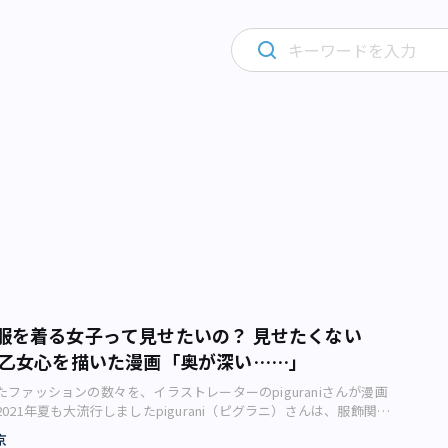
服を着る女子って見せたいの？ 見せたくない
な乙女心を描いた漫画「奥が深い……」
ファッションの数々を、イラストレーターのpiguraniさんが漫画
021年夏も大流行しましたpigurani（ピグラニ）さんは、服飾関係
たわらイラストや漫画を描くイラストレーターです。SNSでは「巡
京