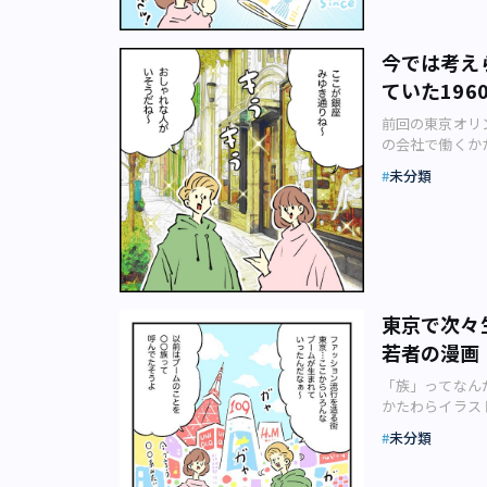
ーンが2020
ひと言お願いし
ました♪ ――
が、ダラダラも
すね。 そうで
もご清覧ありが
今では考え
いあって、昔に
ていた19
とって、旅はも
か胸が熱くなり
イ！」
前回の東京オリン
に増えていき(
の会社で働くか
ど)、こうした
りめくるファッシ
の文化が動いた時
未分類
を彩るファッシ
身は旅は好きで
マ漫画。今回のテ
段は家で絵ばか
画のカット（pig
たい場所は、や
ください。 前
ためて東京のす
ずは「みゆき族
のいろいろな場所
れるはずだった
ル」で東京を満
かなと……。 
た東京を思う存
東京で次々
ゃれを楽しんで
コロナ渦で身動
若者の漫画
か。現代よりフ
きっとアンノン
おしゃれさがあ
ウキョー！
る動き」が今求
「族」ってなんだ
だったとのこと
た！
かたわらイラス
若者というと今
ッション史」と題
メージですね。
未分類
ションと歴史に
ンピック前に警
のテーマは「僕た
ったとは。高級