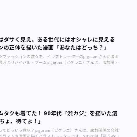
ョン史」と題した作品を配信中。そんなpiguraniさんが東京の街
ョンと歴史について描く、アーバンライフメトロ・オリジナル4コ
ーマは「シースルー・ファッション」です。 piguraniさんが描い
のカット（piguraniさん制作）――piguraniさん、今回の作品を作
てください。 夏に流行したファッションアイテムのシースルー
た。近年リバイバルブームも相まって街中でもよく見かけます。 ――見
、見えないようでいて、見えるシースルー。つい気になって目で追
はダサく見え、ある世代にはオシャレに見える
。かわいいですよね。 そうですね、とても魅力的なアイテムだと
ンの正体を描いた漫画「あなたはどっち？」
しかしその歴史については全く知りませんでした。1968年、「性の解
ったとは。歴史的なファッションスタイルって、どれも深い意味が
ファッションの数々を、イラストレーターのpiguraniさんが漫画
なのですね。 「性の解放」でいうとさらにその以前の1920年代に
近はリバイバル・ブームpigurani（ピグラニ）さんは、服飾関係
がコルセットを取り払ったというのも有名です。ここ100年ほどで
たわらイラストや漫画を描くイラストレーターです。SNSでは「巡
様式はがらりと変わっています。歴史を知るとより知性的にファッ
ョン史」と題した作品を配信中。そんなpiguraniさんが東京の街
ますね。 ――そういえば男性ファッションのシースルーって、あまり聞
ョンと歴史について描く、アーバンライフメトロ・オリジナル4コ
がします。ジャ〇ーズ事務所のアイドルグループがときどき着用し
ーマは「ケミカルウォッシュ」です。 piguraniさんが描いたファ
しょうか。 そういえばそうですね。本来隠れている部分が見え
ト（piguraniさん制作）――piguraniさん、今回の作品を作った背
えるというのが重要なので、男性だとそれを生かせる方というのは
さい。 昨今、さまざまな場所でリバイバルの現象を目にするの
もしれません。 ただ90年代～2000年初頭にあったスケルトンモ
ウォッシュ 」という、ファッションにおいて一番ジェネレーション
ショック、ゲーム機、プラモデル、マックPCなど、素材が透けて中
りうるものを含めて描いてみました。 ――ケミカルウォッシュ、懐か
える）、こちらは男性がより好んでいたと思います。なので透ける
ムタクも着てた！ 90年代『渋カジ』を描いた漫
た見かけるようになりましたね。 piguraniさん自身は着たことあ
一にあったみたいですね。 ――シースルーを着てみたいけどちょっと
「ちょ、待てよ！」
は着てみたことないですね……。「ケミカルウォッシュ ＝ ダサ
と迷っている女性たちにひと言お願いします。 着たことないもの
ってきていたみたいです。ケミカルウォッシュ をどう感じるかで世
いりますよね。挑戦してみると新しい自分に会えるかも！ 自分を
てどういう意味？pigurani（ピグラニ）さんは、服飾関係の会社
すね（笑）。 ――確かにです！ 漫画にも描かれていますが、最近の
しょう！ ――漫画の読者にひと言お願いします。 季節の変わり目で
イラストや漫画を描くイラストレーターです。SNSでは「巡りめく