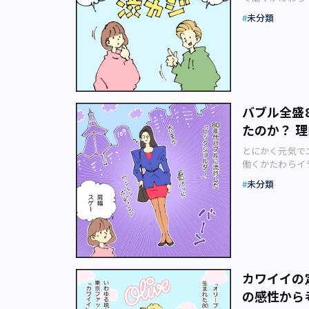
ボトムスは裾が
すが、体調を崩
るファッション史
ルしたケミカル
未分類
しょう！ 見た
ファッションと
か。 裾がすぼ
画。今回のテーマ
バイバルしたも
ット（pigura
エットの作り、
い。 2021
風に作られてい
期、カジュアル
ジでしょうか。
とも言える「渋
今リバイバルし
いたの、覚えて
ストリートのブ
バブル全盛
印象です。 そ
す。ケミカルウ
たのか？ 
ます。 厳密に
「タイダイ」なん
ますが、この渋
にケミカルウォ
とにかく元気でエ
けていたと言え
ラ模様な青春の
働くかたわらイ
ったはず。渋カ
の読者にひと言
ファッション史」
台頭。20世紀
未分類
す。そしてリバ
ァッションと歴
い考察だと思い
代から受け継が
今回のテーマは「
れいめ系）とス
しろいですよ！
ョン漫画のカット（
頭し合いながら
教えてください
の時代における
みました。新し
その日の気分で
せられる社会性
想像すると楽し
ンは、ほかの年
渋カジは今見て
カワイイの
きして見えます
ょうか。 ある
の感性から
すが、作中でも
「アメリカで人
のポジションを