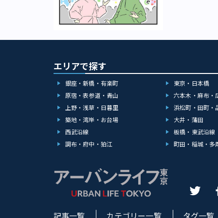
ット（pigura
を出して行って
い。 今回がこ
おしゃれしてい
た。これから「
ある人たちにひ
のさまざまなフ
は昔、みゆき族
流行が次々と生
う！ ナイスみゆ
回りそう（笑）
にみゆきチェン
力も大事かも！ 
♪
エリアで探す
何だったのでし
の後、服の仕事
銀座・新橋・有楽町
東京・日本橋
した。 ――もし
の、どんなファ
原宿・表参道・青山
六本木・麻布・
ケのバブル期に
上野・浅草・日暮里
浜松町・田町・
ションを体験し
築地・湾岸・お台場
大井・蒲田
い時代ですね！
ジョイおしゃれラ
西武沿線
板橋・東武沿線
ートウキョー！
調布・府中・狛江
町田・稲城・多
記事一覧
カテゴリー一覧
タグ一覧