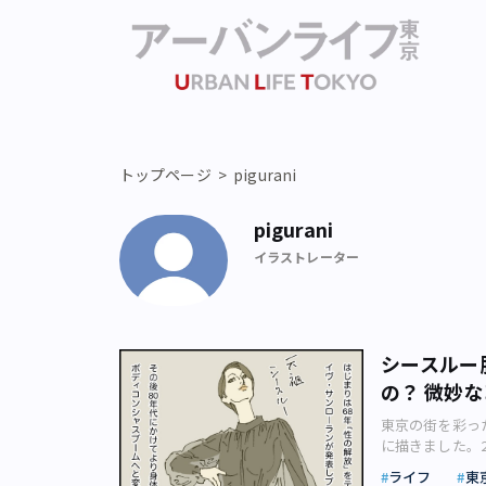
トップページ
pigurani
pigurani
イラストレーター
シースルー
の？ 微妙
東京の街を彩った
に描きました。2
の会社で働くか
ライフ
東