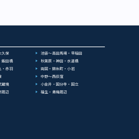
大久保
池袋～高田馬場・早稲田
・飯田橋
秋葉原・神田・水道橋
込・赤羽
両国・錦糸町・小岩
線
中野～西荻窪
武蔵境
小金井・国分寺・国立
市周辺
福生・青梅周辺