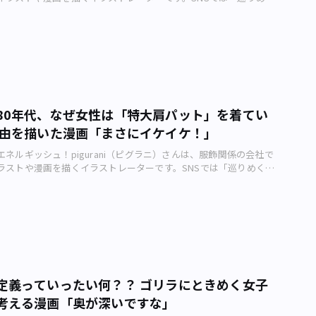
つぼまったシルエットのものをよく見るように思います。リバイバ
さないように服でもしっかり身体のコントロールを行なっていきま
」と題した作品を配信中。そんなpiguraniさんが東京の街を彩る
ウォッシュも、かつてとシルエットに違いなどはあるのでしょう
目でも機能でも！ 今回もご静観ありがとうございました♪
歴史について描く、アーバンライフメトロ・オリジナル4コマ漫
まったテーパードのスタイルも80年代のリバイバルですね。 リ
は「渋カジ」です。 piguraniさんが描いたファッション漫画のカ
のは昔のものと比べると、やはりそのままではなくデザインやシル
niさん制作）――piguraniさん、今回の作品を作った背景を教えてくださ
素材感などが違っていて、違う要素をミックスしたりすることで今
年は西日本を中心に早い梅雨入りで、気温もこれから徐々に上がる時
ます。 いろんないい部分を抽出して、より昇華するというイメー
な服装も増えてくるんじゃないかと思い、カジュアルの流行の原点
 ――リバイバルのブームって、世代を超えて楽しめるからいいですね。
カジ」をテーマにしました。 ――この「渋カジ」スタイルがはやって
たら流行（はや）りそうじゃない？ と思うものはありますか。
います！ ビッグシルエットの流行は巡りますね。今もわりと多い
ームとは流動的なものなので、流れ的に考えると次が読めてきま
80年代、なぜ女性は「特大肩パット」を着てい
うですね。90年代のビックシルエットは現在も巡って流行してい
ォッシュが流行っているなら「染色もの」の流れを考えて、次は
理由を描いた漫画「まさにイケイケ！」
いうビックシルエットの流行はヒップホップ文化の流行からになり
かが流行ってもいいかなぁと思います。 ――なるほどです！ 80年代
カジにしても、ファッションにおいてアメリカからの影響を強く受
ッシュを満喫した大人たちにひと言お願いします。 あの白くマダ
ネルギッシュ！pigurani（ピグラニ）さんは、服飾関係の会社で
ます。 ――渋カジの少し前は、バブル期のキメキメファッションが多か
日々を、今のリバイバルブームで思い出してみてましょう！ ――漫画
ラストや漫画を描くイラストレーターです。SNSでは「巡りめくる
ジでカジュアル化が進んで、その後はギャル文化やストリート系の
お願いします。 リバイバルを体感することでわかる文化がありま
と題した作品を配信中。そんなpiguraniさんが東京の街を彩るフ
のファッションは目まぐるしくて大河ドラマのよう！ とても面白
イバルとは未来を見る道標にもなります。今のファッションには先
史について描く、アーバンライフメトロ・オリジナル4コマ漫画。
ます。 ファッション史を振り返ってみますと、モード（ドレスき
れたリバイバルがたくさん含まれているので、勉強してみるとおも
80年代ビッグショルダー」です。 piguraniさんが描いたファッシ
トリート（カジュアル系）はカウンターカルチャーの中で互いに台
 今回もご清覧ありがとうございました♪
piguraniさん制作）――piguraniさん、今回の作品を作った背景を
流行を巡らしていっています。これは社会の浮き沈みによって、そ
。 今回はバブル期の肩幅もりもりファッションについて描いて
TPOが変化していることを現しています。 私たちがいつも服装を
い環境で働き始める人も多いこの時期、働き方をあらためて考えさ
変えるのと同じように、社会も時代によって服を着替えているって
のあるテーマを取り上げてみました。 ――バブル期の女性ファッショ
いですね。 ――社会も時代によって服を着替える。すてきな指摘です。
代に類を見ないほどエネルギッシュですね。女性たち自身も生き生
もかっこいいと感じます。今後また流行になることはありそうでし
定義っていったい何？？ ゴリラにときめく女子
。 そうですね。80年代といえばバブル絶頂期だったのもそうで
とも言えるし、ないとも言えます（笑）。 渋カジってようは
考える漫画「奥が深いですな」
描いている通り「男女雇用機会均等法」が成立して、社会的に女性
気の長く使えるいいアイテム」を日本で取り入れたファッションな
後押しする傾向にあったようで、イケイケ（死語）ムード満載とい