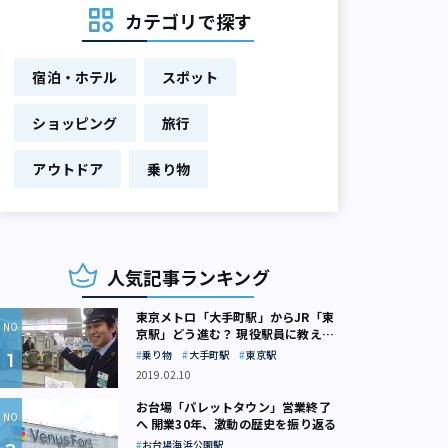
カテゴリで探す
宿泊・ホテル
スポット
ショッピング
旅行
アウトドア
乗り物
人気記事ランキング
東京メトロ「大手町駅」からJR「東
京駅」どう進む？ 現役駅員に教えて
もらいました
乗り物
大手町駅
東京駅
2019.02.10
お台場「パレットタウン」営業終了
へ 開業30年、激動の歴史を振り返る
お台場海浜公園駅