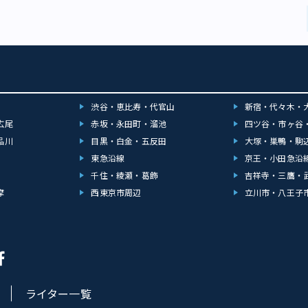
渋谷・恵比寿・代官山
新宿・代々木・
広尾
赤坂・永田町・溜池
四ツ谷・市ヶ谷
品川
目黒・白金・五反田
大塚・巣鴨・駒
東急沿線
京王・小田急沿
千住・綾瀬・葛飾
吉祥寺・三鷹・
摩
西東京市周辺
立川市・八王子
ライター一覧