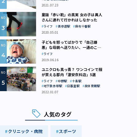
2021.07.23
童謡「赤い靴」の真実 女の子は異人
さんに連れて行かれはしなかった
ライフ
表参道駅
麻布十番駅
2020.05.01
子どもを怒ってばかりで「自己嫌
悪」な母親へ送りたい、一通のここ
ろの処方箋
ライフ
2019.06.16
ユニクロも真っ青？ ワンコインで服
が買える都内「激安衣料店」5選
ライフ
中野駅
十条駅
地下鉄赤塚駅
日暮里駅
泉体育館駅
2022.01.07
人気のタグ
クリニック・病院
スポーツ