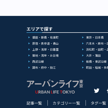
エリアで探す
銀座・新橋・有楽町
東京・日本橋
原宿・表参道・青山
六本木・麻布・
上野・浅草・日暮里
浜松町・田町・
築地・湾岸・お台場
大井・蒲田
西武沿線
板橋・東武沿線
調布・府中・狛江
町田・稲城・多
記事一覧
カテゴリー一覧
タグ一覧