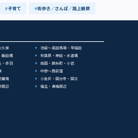
子育て
街歩き／さんぽ／路上観察
大久保
池袋～高田馬場・早稲田
・飯田橋
秋葉原・神田・水道橋
込・赤羽
両国・錦糸町・小岩
線
中野～西荻窪
武蔵境
小金井・国分寺・国立
市周辺
福生・青梅周辺