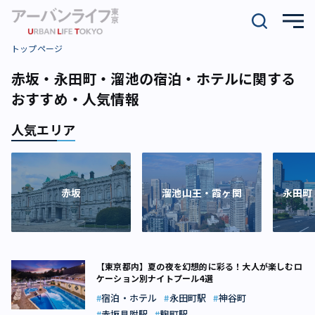
トップページ
赤坂・永田町・溜池の宿泊・ホテルに関する
おすすめ・人気情報
人気エリア
赤坂
溜池山王・霞ヶ関
永田町
【東京都内】夏の夜を幻想的に彩る！大人が楽しむロ
ケーション別ナイトプール4選
宿泊・ホテル
永田町駅
神谷町
赤坂見附駅
麹町駅