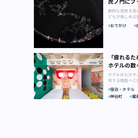
虎ノ門にプ
ぐ「虎ノ門ヒル
は東京・世田谷
ウキョウ」やイ
も併せてご紹介
す。 土作りか
劇的な変貌を遂
「鮨さいとう」
ルズ（画像：森
材のほか、「食
どもが楽しめる
ます。（写真：
ローバルビジネ
り総菜にも力を
帰りに立ち寄り
階」は中央広場
り、「虎ノ門ヒ
ズ、シャルキュ
おでかけ
ます。都心エリ
付近に33階へ
タワー（202
式会社信濃屋食
が進み注目を集
「無料」の展望
東京メトロ日比
切にした店舗運
名に残った同エ
地下1階の吹き
ます。そんな虎
ルズに新業態の
ように昭和３０
真：若杉優貴）
ー」が開業しま
いう思いが込め
置し、ビジネス街
も スカイロビ
す（画像：森ビル
者の顔が見える
「疲れるた
で大人の街とい
ほどの開放的な
ド）」や、「ス
く“新しいスー
お出かけスポッ
ホテルの数
て、南側を中心
京初進出となる「
市生活者をつな
史ある街ではあ
タワー方面から
ヒルズ」、エリ
とのつながりや
ホテルはもはや
江東区有明を起
ターホールを抜
だくさんです。 
してきた信濃屋
供する施設へと
環状二号線が開
真：若杉優貴）
模も超ビックスケ
テナブルな方法
キさんがリポー
ション、商業施設
誰もが無料で楽
170店舗、2
宿泊・ホテル
名の「cask
るだけの場所に
階、高さ247
真っ先に目に入
な都市機能が複
（イメージ画像
神谷町
蔵
す。 さまざま
ヒルズ ビジネ
ッジや臨海副都
「虎ノ門ヒルズ
ぞろえを主軸に
は、世界のホテ
デンシャルタワ
後ろにはうっす
めた「ステーシ
め、デリ・スイ
だけのホテルか
ー」が完成予定
運んで見て欲し
「ステーション
ー。物販、デリ
続々登場してい
photoAC
大階段があり、
「TOKYO N
像：株式会社信
2020（令和2年
と子ども向けの
も多くありました。
ンメントなどの
ショップなどを
近くも増えてい
ます。 2020
Bar（ヒルズ
されています。 46
てくるスーパー
光客が増加し続
業した区立科学
も、エスプレッ
Building C
トラン「Ｗ」を