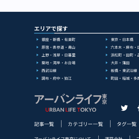
らに観光地とし
設の入場料はな
34階部分にも
HALL」を中心
を併設している
ナ禍の影響も少
館 プレスリリー
段を上った34階にあ
NODE GALLE
リース） 併設
テルやデザイナ
ルです。土地柄
貴）34階部分
B」などが備え
ビジネスパーソ
でもグループで
科学館や博物館
杉優貴）大階段
月5日(火)からは
大級のワインセ
京の「ホテル」
である新橋駅が
りしても、もち
れています。 
エリアで探す
レストラン内に持
をくつがえすホ
「みんなの鉄道
33階スカイロビー
ニティプールも
されているため
デザイン空間」
もちろんのこと
日祝は9:00か
フによるコンセプト
銀座・新橋・有楽町
東京・日本橋
トとレストラン
次々と開業して
公共施設です。
谷町駅」連絡通路
リの１つ星レス
感的に味わえま
原宿・表参道・青山
六本木・麻布・
間の体験が味わえるの
ください。 港
House Sky R
「apothéo
ュージックバー
（墨田区本所）
区教育センター
上野・浅草・日暮里
浜松町・田町・
イベント時など
階～地上7階に
などが一体となっ
れまで異色とも
区立みなと科学
い ※2024年
の「T-MARK
築地・湾岸・お台場
大井・蒲田
けたデザインユニ
テル名は「開架
無料で開館が9
布台ヒルズ 森J
プン済。店舗を
屋食品リリース
西武沿線
板橋・東武沿線
も。客室はモダ
館設定になって
Azabudai 利
はパティスリー
は、1月16日
本橋「BnA_
毎年のように起
調布・府中・狛江
町田・稲城・多
・Dining 33 
11月24日新た
「cask」に
ピーで話題なのが
レーションなど
ノ門ヒルズ」に
ジです（画像：森
感じられるよう
町）です。 キャ
ますが、大人に
門ヒルズ」にも
ションアトリウ
の品々を手に取
BnA） 客室
緒に学んだり、
あります。 虎ノ
っています。 
う。 ■cask 
べて異なるデザ
丁目にある「N
ました。（写真
は国内セレクト
ーションタワーB
界では斬新と言
オパーク」が閉
る南側の窓。こ
2,800平方メ
駅」直結 東京メ
だけで刺激を受
みとなっています
ル「アンダーズ
予約困難な人気
分 都営三田線「
とは？「ラグジ
区愛宕はNHKの
ストルーム（客
れまで虎ノ門エ
記事一覧
カテゴリー一覧
タグ一覧
ーンの東京進出
送を行っていま
機会があるなら
かにする施設や
こだわったカテ
物館は各階ごと
トル以上の場所
間として“街の
その理由は、数
イラスト化した
ルズの後ろには
ヒルズ」エント
アーバンライフ東京について
運営会社