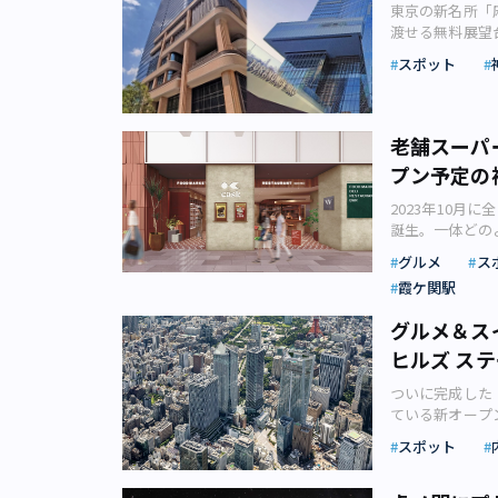
東京の新名所「
渡せる無料展望
グルメスポット
スポット
せてレポートし
年）11月に一
絶景を眺めるこ
いビル「麻布台
老舗スーパ
（写真：若杉優
プン予定の
く？ 2023
便局として利用
2023年10
だまだ工事中の
誕生。一体どの
ットが話題を呼
合型店舗「ca
グルメ
ス
日本一となる3
展・拡大を続け
ー」を中核に、
霞ケ関駅
ズステーションタ
ン、B棟は建設
1月16日にオ
グルメ＆ス
どイベントにも
き来するオフィ
れているのは最
ヒルズ ス
事では、虎ノ門ヒ
業に合わせて設
について紹介し
ラルウォークを
ついに完成した
式会社信濃屋食
セプトは「緑に包ま
ている新オープ
しい都市型スーパ
緑あふれる中央
ます。 201
ノヤ）」を手が
スポット
た際にはそれら
た虎ノ門ヒルズ
ンディング・デ
地下1階は地上
ンタワー」が開
ションを務める
ス麻布台ヒルズ