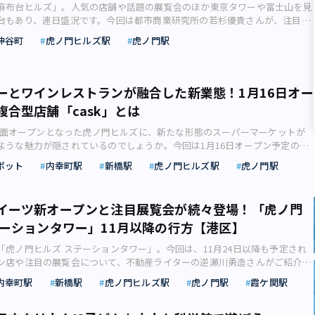
麻布台ヒルズ」。人気の店舗や話題の展覧会のほか東京タワーや富士山を見
台もあり、連日盛況です。今回は都市商業研究所の若杉優貴さんが、注目の
が続々オープンしている「虎ノ門ヒルズ無料展望スポット」についてもあわ
神谷町
虎ノ門ヒルズ駅
虎ノ門駅
ます。東京の新名所「麻布台ヒルズ」に無料の展望施設が！ 昨年（2023
部開業を迎えた日本一高い超高層ビル「麻布台ヒルズ」。この建物に、無料で
とができる展望施設が設けられていることをご存じでしょうか。 日本一高
ヒルズ森JPタワー」。実は無料の「巨大展望施設」が設けられています。
ーとワインレストランが融合した新業態！1月16日オー
貴）【その他の画像】＞＞ 「麻布台ヒルズ」展望施設にはどうやって行
複合型店舗「cask」とは
年11月に開業した「麻布台ヒルズ」は旧逓信省・郵政省本庁舎（近年は麻布郵
）の跡地などに生まれた再開発エリアで、その総事業費は約5,800億円。ま
月に全面オープンとなった虎ノ門ヒルズに、新たな形態のスーパーマーケットが
街区も少なくないですが、昨年12月には初めて開催されたクリスマスマーケ
ような魅力が隠されているのでしょうか。今回は1月16日オープン予定の複
ぶなど、早くも多くの人でにぎわいを見せています。 麻布台ヒルズは高さ
sk」について、不動産ライターの逆瀬川勇造さんがご紹介します。 昨今、発
ポット
内幸町駅
新橋駅
虎ノ門ヒルズ駅
虎ノ門駅
30ｍ・64階建ての超高層オフィス・レジデンス棟「麻布台ヒルズ森JPタワ
、さらなるにぎわいを見せる虎ノ門エリア。その中心とも言える虎ノ門ヒル
主に住宅となる2棟の「麻布台ヒルズレジデンスA／B棟」（タワーマンショ
ワーの地下1階に、新たな業態の複合型店舗「cask（カスク）」が2024年
中）、商業機能を主体とする「ガーデンプラザ」、クリスマスマーケットな
ープンします。 駅ビルに直結する形で出店する「cask」には、多くの人が行
イーツ新オープンと注目展覧会が続々登場！「虎ノ門
活用される中央広場などで構成されていますが、そのうち展望施設が設けら
ス街である虎ノ門エリアならではの工夫や、こだわりが盛りだくさん。本記
も高い棟・麻布台ヒルズ森JPタワー内。森JPタワーへは、麻布台ヒルズ開
テーションタワー」11月以降の行方【港区】
ルズに2024年1月16日オープン予定のレストラン複合型スーパー「cask」
けられた東京メトロ日比谷線神谷町駅の5番出口を出て、連絡通路のセント
ます。 老舗スーパーならではのこだわりを感じてみては（イメージ画像：株
歩きつつ中央広場方面へと向かえばたどり着きます。 麻布台ヒルズのコン
「虎ノ門ヒルズ ステーションタワー」。今回は、11月24日以降も予定され
品リリース）【その他の画像】＞＞ 創業93年の老舗スーパーが提案する新
れ、人と人をつなぐ『広場』のような街－Modern Urban Village－」。
ン店や注目の展覧会について、不動産ライターの逆瀬川勇造さんがご紹介し
ー「cask」 今回オープンする「cask」は老舗スーパー「信濃屋（シナ
広場の周辺にはいくつものパブリックアートが設置されているため、来街し
4年に誕生した「虎ノ門ヒルズ 森タワー」を起点として拡大・進化を続けてき
ける株式会社信濃屋食品が展開する新業態のスーパーマーケットです。 ブラ
内幸町駅
新橋駅
虎ノ門ヒルズ駅
虎ノ門駅
霞ケ関駅
を探しながら散策するのも良いでしょう。 中央広場から入るとタワープラザ
。2023年10月6日（金）に最後のピースである「虎ノ門ヒルズ ステーショ
ザインは、都内の飲食店やホテル、商業施設などのクリエイティブディレク
部分に当たります。 タワープラザエントランス近くには2月29日に「エルメ
業しました。 そこで本記事では、明日11月24日以降も新オープンが相次
チーム「faa」が担当（画像：株式会社信濃屋食品リリース） 「信濃屋」
店」がオープン。3月13日にはガーデンプラザにベーカリーの「コム・ン ト