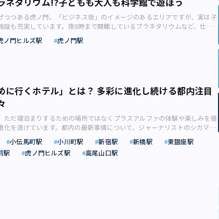
ラネタリウム!?子どもも大人も科学館で遊ぼう
ズ ステーションタワー」の魅力とともに、注目のアートイベントについて
区発の食と酒の専門店。1930（昭和5）年の創業から94年を迎える老舗で
ートインのある「パーラー矢澤」など、グロッサリーや食材の専門店に加え
します。 国際新都心・グローバルビジネスセンターとして完成した虎ノ門ヒ
らこだわる生産者より直送される「健美野菜」、環境に配慮した各種生鮮食
げつつある虎ノ門。「ビジネス街」のイメージのあるエリアですが、実は子
などの有名店が集積する「麻布台ヒルズ マーケット」のほぼ全店が開業し
ビル株式会社リリース）【その他の画像】＞＞ 日本が誇る国際新都心・グ
べて美味しい、食べ続けて安心」をコンセプトにしたオリジナル商品や手作
施設も充実しています。夜8時まで開館しているプラネタリウムなど、仕事
若杉優貴） 展望施設「スカイロビー」は森JPタワー33階（この「地下1
スセンターが完成 2014年に誕生した「虎ノ門ヒルズ 森タワー」に始ま
入れています。 「安心で良質なもの」を基準に、オリーブや切りたてチー
たくなるスポットを、エデュケーショナルライターの日野京子さんが解説し
からだと地上部分にあたるので要注意！）。タワープラザ地下1階のロビー
ルズ ビジネスタワー（2020年竣工）」、「虎ノ門ヒルズ レジデンシャル
トリー、菓子、調味料などさまざまな商品を幅広く取りそろえる（画像：株
虎ノ門ヒルズ駅
虎ノ門駅
アの中でもおしゃれな町としてのイメージが強い港区。港区の中でも再開発
と向かう直通エレベーターが設けられています。日本一のビルに設けられた
2年竣工）」と拡大、進化を続けてきた虎ノ門ヒルズ。 近年、環状第2号線や
品リリース） 「信濃屋」の特徴は、全国の生産者や地域とのつながりを大
めているのが「虎ノ門エリア」です。 江戸城の外堀の門の名称がそのまま地
施設。果たしてどのような眺めなのか――早速昇ってみましょう。 タワープラザ
谷線「虎ノ門ヒルズ駅」が整備されるなど交通の要所としての顔も持ってい
営。今回の出店には「老舗スーパーである信濃屋が東京の新名所・虎ノ門ヒ
リアには、ホテル御三家の一つに数えられている「ホテルオークラ東京」の
抜けから33階直通エレベーターへ。エレベーターの速さにも注目です。（写
ノ門エリアに2023年10月6日（金）、「虎ノ門ヒルズ ステーションタワ
店舗を出店することで、現代の都市型スーパーの在るべき姿を追求する」と
年代後半開業の老舗もある一方で、六本木や赤坂そして新橋の中間地点に位
無料とは思えない絶景！高さ約170メートルから大パノラマを望むカフェ
した。 街の顔ともいえる「ステーションアトリウム」※画像はイメージで
られています。一体どのようなスーパーになるのか、非常に注目です。 生産
という顔を持ちます。 虎ノ門の夜景（画像：photoAC）今回は、これま
ー直通のエレベーターを降りると、眼前に広がったのは高層階とは思えない
株式会社リリース） 情報発信拠点「TOKYO NODE（トーキョーノー
厳選素材や発酵食品にフォーカス 老舗スーパーである「信濃屋」が思い描
めに行くホテル」とは？ 多彩に進化し続ける都内注目
う印象があり再開発が進む虎ノ門エリアにある、大人も楽しめる子ども向け
空間。スカイロビーは吹き抜け構造になっており、窓は２フロアにわたっ
テーションアトリウム」と直結したマーケット「T-MARKET」を筆頭に、東
パーの在り方”とは、どんなものなのでしょうか。 それは生産者や地域と都
トをご紹介していきます。 進化する虎ノ門エリア江戸時代からの名が残る歴
々
に孤を描くかたちで半円状に設けられています。そのため、東側にある東京
アンバウンド コレクション by Hyatt（ハイアット）」の「ホテル虎ノ門
ぐ“メディア”の役割を持つスーパーマーケット。長年積み上げてきた生産者
るものの、21世紀に入ってからは官民一体での再開発事業が進んでいます。
西側にある富士山方面までの広い範囲を一望することができます。 エレベー
ア初となる大型セレクトショップ、レストランフロアなど新しい要素も盛り
、代々伝わる人間の知恵や伝統的な技法によって手作りされるものを大切に
、ただ寝泊まりするための場所ではなくプラスアルファの体験や楽しみを提
点とし、晴海、汐留、新橋そして虎ノ門を経由し神田佐久間町を終点とする
けると目に飛び込むのは高い天井に大きな窓で囲まれた開放的な空間。（写
区域面積約7.5ヘクタール、延床面積約79万2,000平方メートルと、その規
。今回、新業態としてオープンする「cask」は、昔から木材を活用してサス
進化を遂げています。都内の最新事情について、ジャーナリストのシカマア
通。それに合わせて、東京メトロの新駅開業や森ビルによるオフィスやマン
 建物の中層とはいえ、その高さはおよそ170メートル。これほどの眺めを
ール。 オフィス約30万5,000平方メートル、住宅約730戸、商業施設約
で作られてきた「樽（たる）」をイメージしたネーミングでもあります。 店
トします。宿泊にプラスアルファの楽しみを ホテルが今、ただ寝泊まりす
を持つ高層ビルの着工がスタートしました。 2014年6月に開館した地上52
しむことができるのは「大盤振る舞い」といえるでしょう。 スカイロビーで
つのホテル（客室合計約370室）、情報発信拠点やカンファレンス施設など多様
小伝馬町駅
小川町駅
新宿駅
新橋駅
東銀座駅
＝樽」は、ワインやウィスキー、しょうゆ、みそなどの作り方も連想させる名称
とどまらず“プラスアルファ”の楽しみを提供する場として進化を続けていま
メートルを誇る「虎ノ門ヒルズ・森タワー」を皮切りに、2020年には「虎ノ門
るのは下側までハッキリと見える東京タワー。 その奥にはレインボーブリ
合。日本が誇る国際新都心・グローバルビジネスセンターとなっています。
：photoAC） 日本各地の厳選素材と発酵食品にフォーカスした質の高い品
前駅
虎ノ門ヒルズ駅
高尾山口駅
な形で進化を遂げる、都内ホテルの最新事情とは（画像：BnA） 特に東京に
スタワー」そして東京メトロ日比谷線「虎ノ門ヒルズ駅」、2021年に「レジ
心、東京湾を望むこともできます。（写真：若杉優貴）六本木方面の景色の
 ステーションタワー」の注目ポイント 紹介し尽くせないほどの魅力を秘
、店内では信濃屋初となるホットミールの提供や人気のお弁当の販売をはじ
ル業界をリードする取り組みを行うホテルが次々開業。デザインにこだわる
ー」がオープンしました。 来年夏には「虎ノ門ヒルズ ステーションタワ
らと富士山が。（かすんでいたため良く写っていませんが…ぜひ実際に足を
ョンタワー」の注目ポイントをいくつかピックアップしてみましょう。
ーツ・パンなどを幅広くラインアップ。 店舗中央に位置するデリコーナ
ら、「お茶」「漫画」といったテーマに特化したホテルまであり、都内に
と、この10年で劇的な変貌を遂げようとしています。 虎ノ門（画像：
い！）（写真：若杉優貴） スカイロビーの吹き抜け中央には34階へと続く
タワー」の最上部（45～49階、一部8階）には、新たな情報発信拠点
、レストランを流動的につなぎ、より快適な店内体験を演出（イメージ画
ます。 観光庁の「宿泊旅行統計調査」によると、東京都の宿泊施設数は
）都心のビジネス街としてさらなる進化を遂げようとしている同エリアは一見する
階段中央にはベンチが設置されているため、ここで景色を眺めている人の姿
ODE」が誕生しました。アートやテクノロジー、ファッションやエンターテイ
濃屋食品リリース） また、生産者と直接触れ合える試飲・試食会、ワーク
）年12月時点で3267施設。10年前の2010年12月が1780施設だったので、2倍
施設が乏しいように思えますが、実は学びを兼ねるお出かけスポットもあり
 この大階段を上がった先にあるのは「Hills House Sky Room Cafe ＆
領域を横断したコラボレーションによる新たな体験コンテンツの提供が期待
定期的に開催する予定とのこと。食材の背景に流れるストーリーまで伝わっ
ます。 2010年から新型コロナ禍の直前までインバウンド効果で外国人観
年に開館したばかりの「港区立みなと科学館」、23区内では実に32年ぶりに開
ハウス スカイルームカフェ＆バー）」。「超高層階のカフェバー」といって
階の「TOKYO NODE HALL」※画像はイメージです（C）DBOX for Mori
マーケットの新たな形を提案してくれそうですね。 青山の人気ワインレス
け、ホテル客室不足が深刻化して価格も高騰。東京五輪の開催も決まり、さ
館です。プラネタリウムを利用する場合は観覧料が必要ですが、真新しい施
ソコーヒーは450円から、アルコール類は700円からとリーズナブル。この
o., Ltd.（画像：森ビル株式会社リリース） 46階のメインホール「TOKYO NODE
併設 「cask」の大きな特徴が、スーパーマーケット内にワインレストラン