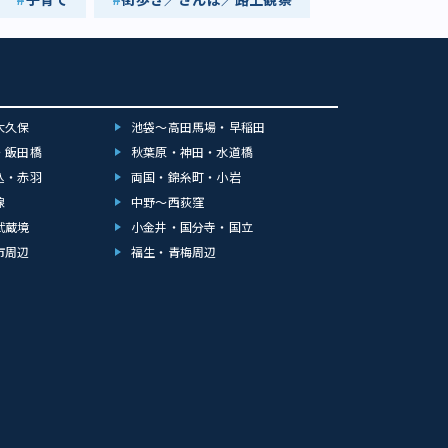
大久保
池袋～高田馬場・早稲田
・飯田橋
秋葉原・神田・水道橋
込・赤羽
両国・錦糸町・小岩
線
中野～西荻窪
武蔵境
小金井・国分寺・国立
市周辺
福生・青梅周辺