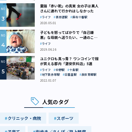
童謡「赤い靴」の真実 女の子は異人
さんに連れて行かれはしなかった
ライフ
表参道駅
麻布十番駅
2020.05.01
子どもを怒ってばかりで「自己嫌
悪」な母親へ送りたい、一通のここ
ろの処方箋
ライフ
2019.06.16
ユニクロも真っ青？ ワンコインで服
が買える都内「激安衣料店」5選
ライフ
中野駅
十条駅
地下鉄赤塚駅
日暮里駅
泉体育館駅
2022.01.07
人気のタグ
クリニック・病院
スポーツ
子育て
街歩き／さんぽ／路上観察