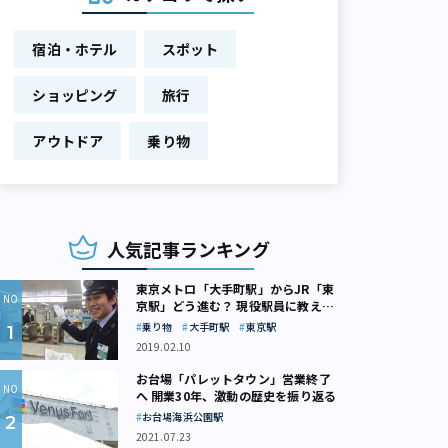
宿泊・ホテル
スポット
ショッピング
旅行
アウトドア
乗り物
人気記事ランキング
東京メトロ「大手町駅」からJR「東
京駅」どう進む？ 現役駅員に教えて
もらいました
乗り物
大手町駅
東京駅
2019.02.10
お台場「パレットタウン」営業終了
へ 開業30年、激動の歴史を振り返る
お台場海浜公園駅
2021.07.23