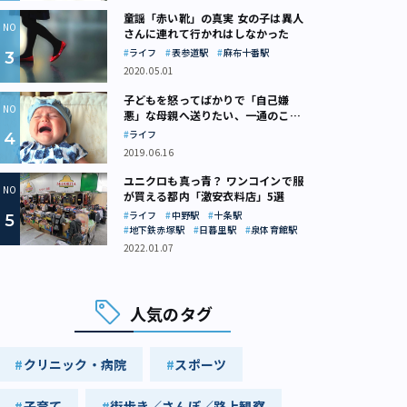
童謡「赤い靴」の真実 女の子は異人
さんに連れて行かれはしなかった
ライフ
表参道駅
麻布十番駅
2020.05.01
子どもを怒ってばかりで「自己嫌
悪」な母親へ送りたい、一通のここ
ろの処方箋
ライフ
2019.06.16
ユニクロも真っ青？ ワンコインで服
が買える都内「激安衣料店」5選
ライフ
中野駅
十条駅
地下鉄赤塚駅
日暮里駅
泉体育館駅
2022.01.07
人気のタグ
クリニック・病院
スポーツ
子育て
街歩き／さんぽ／路上観察