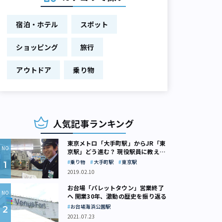
宿泊・ホテル
スポット
ショッピング
旅行
アウトドア
乗り物
人気記事ランキング
東京メトロ「大手町駅」からJR「東
京駅」どう進む？ 現役駅員に教えて
もらいました
乗り物
大手町駅
東京駅
2019.02.10
お台場「パレットタウン」営業終了
へ 開業30年、激動の歴史を振り返る
お台場海浜公園駅
2021.07.23