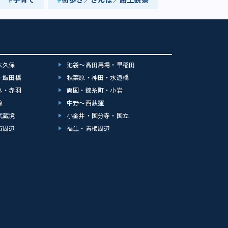
大久保
池袋～高田馬場・早稲田
・飯田橋
秋葉原・神田・水道橋
込・赤羽
両国・錦糸町・小岩
線
中野～西荻窪
武蔵境
小金井・国分寺・国立
市周辺
福生・青梅周辺