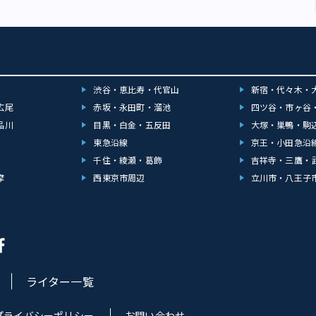
渋谷・恵比寿・代官山
新宿・代々木・
広尾
赤坂・永田町・溜池
四ツ谷・市ヶ谷
品川
目黒・白金・五反田
大塚・巣鴨・駒
東急沿線
京王・小田急沿
千住・綾瀬・葛飾
吉祥寺・三鷹・
摩
西東京市周辺
立川市・八王子
ライター一覧
プライバシーポリシー
お問い合わせ