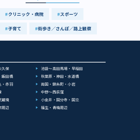
クリニック・病院
スポーツ
子育て
街歩き／さんぽ／路上観察
大久保
池袋～高田馬場・早稲田
・飯田橋
秋葉原・神田・水道橋
込・赤羽
両国・錦糸町・小岩
線
中野～西荻窪
武蔵境
小金井・国分寺・国立
市周辺
福生・青梅周辺