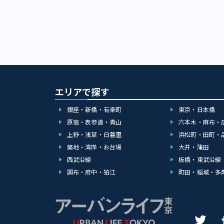
エリアで探す
銀座・新橋・有楽町
東京・日本橋
原宿・表参道・青山
六本木・麻布・
上野・浅草・日暮里
浜松町・田町・
築地・湾岸・お台場
大井・蒲田
西武沿線
板橋・東武沿線
調布・府中・狛江
町田・稲城・多