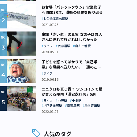
お台場「パレットタウン」営業終了
へ 開業30年、激動の歴史を振り返る
お台場海浜公園駅
2021.07.23
童謡「赤い靴」の真実 女の子は異人
さんに連れて行かれはしなかった
ライフ
表参道駅
麻布十番駅
2020.05.01
子どもを怒ってばかりで「自己嫌
悪」な母親へ送りたい、一通のここ
ろの処方箋
ライフ
2019.06.16
ユニクロも真っ青？ ワンコインで服
が買える都内「激安衣料店」5選
ライフ
中野駅
十条駅
地下鉄赤塚駅
日暮里駅
泉体育館駅
2022.01.07
人気のタグ