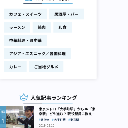
カフェ・スイーツ
居酒屋・バー
ラーメン
焼肉
和食
中華料理・町中華
アジア・エスニック／各国料理
カレー
ご当地グルメ
人気記事ランキング
東京メトロ「大手町駅」からJR「東
京駅」どう進む？ 現役駅員に教えて
もらいました
乗り物
大手町駅
東京駅
2019.02.10