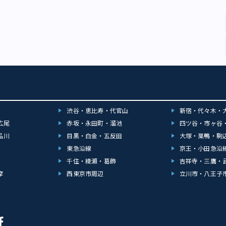
渋谷・恵比寿・代官山
新宿・代々木・
広尾
赤坂・永田町・溜池
四ツ谷・市ヶ谷
品川
目黒・白金・五反田
大塚・巣鴨・駒
東急沿線
京王・小田急沿
千住・綾瀬・葛飾
吉祥寺・三鷹・
摩
西東京市周辺
立川市・八王子