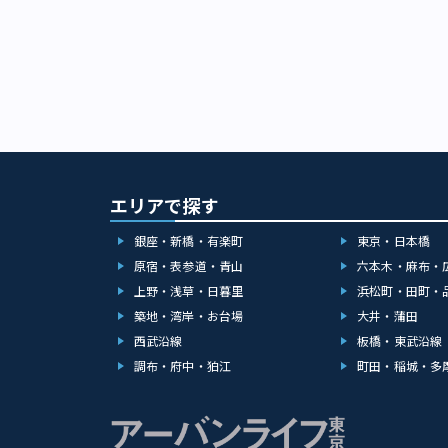
エリアで探す
銀座・新橋・有楽町
東京・日本橋
原宿・表参道・青山
六本木・麻布・
上野・浅草・日暮里
浜松町・田町・
築地・湾岸・お台場
大井・蒲田
西武沿線
板橋・東武沿線
調布・府中・狛江
町田・稲城・多