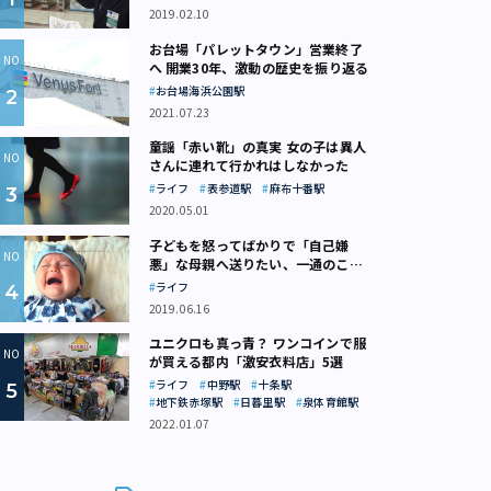
2019.02.10
お台場「パレットタウン」営業終了
へ 開業30年、激動の歴史を振り返る
お台場海浜公園駅
2021.07.23
童謡「赤い靴」の真実 女の子は異人
さんに連れて行かれはしなかった
ライフ
表参道駅
麻布十番駅
2020.05.01
子どもを怒ってばかりで「自己嫌
悪」な母親へ送りたい、一通のここ
ろの処方箋
ライフ
2019.06.16
ユニクロも真っ青？ ワンコインで服
が買える都内「激安衣料店」5選
ライフ
中野駅
十条駅
地下鉄赤塚駅
日暮里駅
泉体育館駅
2022.01.07