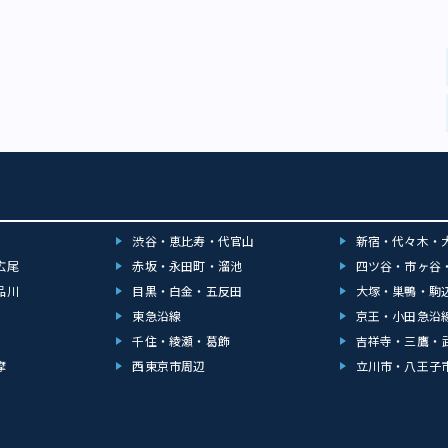
渋谷・恵比寿・代官山
新宿・代々木・
広尾
赤坂・永田町・溜池
四ツ谷・市ヶ谷
品川
目黒・白金・五反田
大塚・巣鴨・駒
東急沿線
京王・小田急沿
千住・綾瀬・葛飾
吉祥寺・三鷹・
摩
西東京市周辺
立川市・八王子