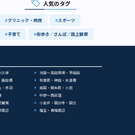
人気のタグ
クリニック・病院
スポーツ
子育て
街歩き／さんぽ／路上観察
大久保
池袋～高田馬場・早稲田
・飯田橋
秋葉原・神田・水道橋
込・赤羽
両国・錦糸町・小岩
線
中野～西荻窪
武蔵境
小金井・国分寺・国立
市周辺
福生・青梅周辺