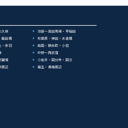
大久保
池袋～高田馬場・早稲田
・飯田橋
秋葉原・神田・水道橋
込・赤羽
両国・錦糸町・小岩
線
中野～西荻窪
武蔵境
小金井・国分寺・国立
市周辺
福生・青梅周辺