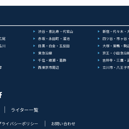
渋谷・恵比寿・代官山
新宿・代々木・
広尾
赤坂・永田町・溜池
四ツ谷・市ヶ谷
品川
目黒・白金・五反田
大塚・巣鴨・駒
東急沿線
京王・小田急沿
千住・綾瀬・葛飾
吉祥寺・三鷹・
摩
西東京市周辺
立川市・八王子
ライター一覧
プライバシーポリシー
お問い合わせ