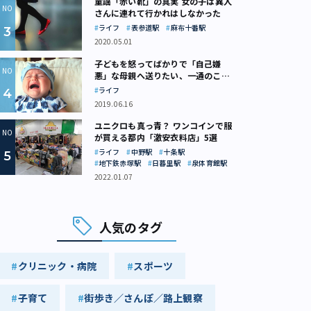
童謡「赤い靴」の真実 女の子は異人
さんに連れて行かれはしなかった
ライフ
表参道駅
麻布十番駅
2020.05.01
子どもを怒ってばかりで「自己嫌
悪」な母親へ送りたい、一通のここ
ろの処方箋
ライフ
2019.06.16
ユニクロも真っ青？ ワンコインで服
が買える都内「激安衣料店」5選
ライフ
中野駅
十条駅
地下鉄赤塚駅
日暮里駅
泉体育館駅
2022.01.07
人気のタグ
クリニック・病院
スポーツ
子育て
街歩き／さんぽ／路上観察