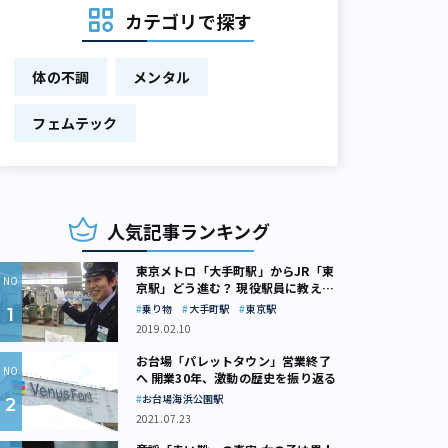
カテゴリで探す
体の不調
メンタル
フェムテック
人気記事ランキング
東京メトロ「大手町駅」からJR「東
京駅」どう進む？ 現役駅員に教えて
もらいました
乗り物
大手町駅
東京駅
2019.02.10
お台場「パレットタウン」営業終了
へ 開業30年、激動の歴史を振り返る
お台場海浜公園駅
2021.07.23