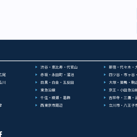
渋谷・恵比寿・代官山
新宿・代々木・
広尾
赤坂・永田町・溜池
四ツ谷・市ヶ谷
品川
目黒・白金・五反田
大塚・巣鴨・駒
東急沿線
京王・小田急沿
千住・綾瀬・葛飾
吉祥寺・三鷹・
摩
西東京市周辺
立川市・八王子