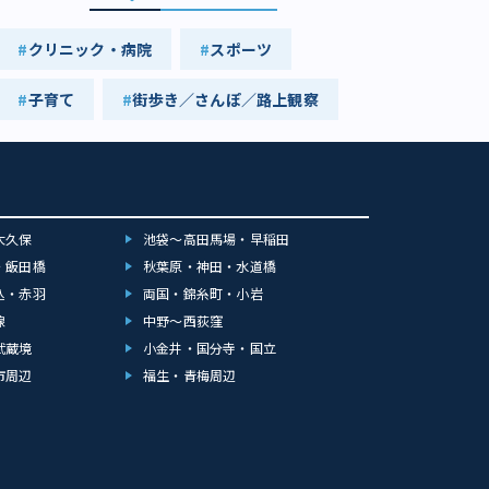
クリニック・病院
スポーツ
子育て
街歩き／さんぽ／路上観察
大久保
池袋～高田馬場・早稲田
・飯田橋
秋葉原・神田・水道橋
込・赤羽
両国・錦糸町・小岩
線
中野～西荻窪
武蔵境
小金井・国分寺・国立
市周辺
福生・青梅周辺