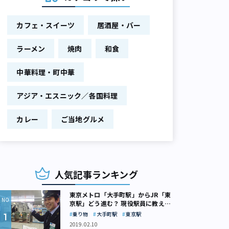
カフェ・スイーツ
居酒屋・バー
ラーメン
焼肉
和食
中華料理・町中華
アジア・エスニック／各国料理
カレー
ご当地グルメ
人気記事ランキング
東京メトロ「大手町駅」からJR「東
京駅」どう進む？ 現役駅員に教えて
もらいました
乗り物
大手町駅
東京駅
2019.02.10