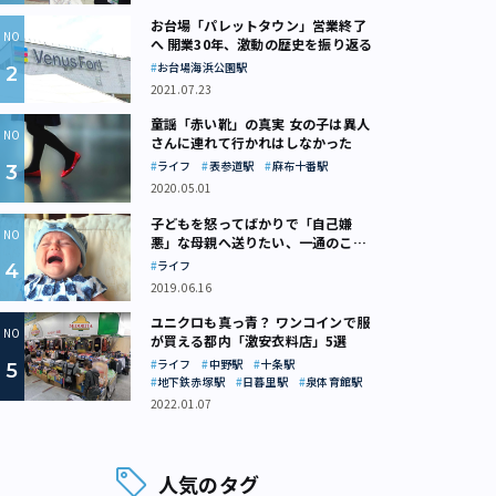
お台場「パレットタウン」営業終了
へ 開業30年、激動の歴史を振り返る
お台場海浜公園駅
2021.07.23
童謡「赤い靴」の真実 女の子は異人
さんに連れて行かれはしなかった
ライフ
表参道駅
麻布十番駅
2020.05.01
子どもを怒ってばかりで「自己嫌
悪」な母親へ送りたい、一通のここ
ろの処方箋
ライフ
2019.06.16
ユニクロも真っ青？ ワンコインで服
が買える都内「激安衣料店」5選
ライフ
中野駅
十条駅
地下鉄赤塚駅
日暮里駅
泉体育館駅
2022.01.07
人気のタグ