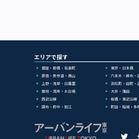
エリアで探す
銀座・新橋・有楽町
東京・日本橋
原宿・表参道・青山
六本木・麻布・
上野・浅草・日暮里
浜松町・田町・
築地・湾岸・お台場
大井・蒲田
西武沿線
板橋・東武沿線
調布・府中・狛江
町田・稲城・多