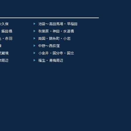
大久保
池袋～高田馬場・早稲田
・飯田橋
秋葉原・神田・水道橋
込・赤羽
両国・錦糸町・小岩
線
中野～西荻窪
武蔵境
小金井・国分寺・国立
市周辺
福生・青梅周辺