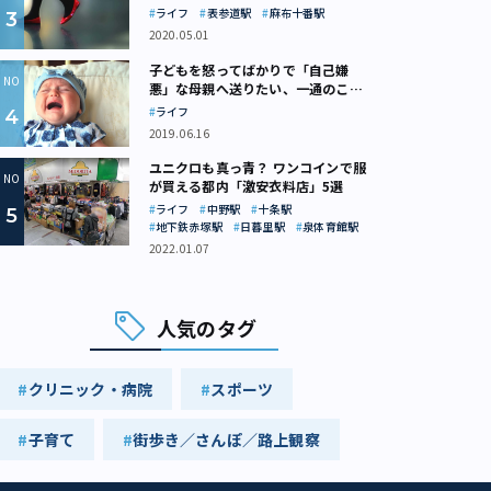
ライフ
表参道駅
麻布十番駅
2020.05.01
子どもを怒ってばかりで「自己嫌
悪」な母親へ送りたい、一通のここ
ろの処方箋
ライフ
2019.06.16
ユニクロも真っ青？ ワンコインで服
が買える都内「激安衣料店」5選
ライフ
中野駅
十条駅
地下鉄赤塚駅
日暮里駅
泉体育館駅
2022.01.07
人気のタグ
クリニック・病院
スポーツ
子育て
街歩き／さんぽ／路上観察