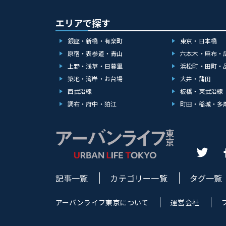
エリアで探す
銀座・新橋・有楽町
東京・日本橋
原宿・表参道・青山
六本木・麻布・
上野・浅草・日暮里
浜松町・田町・
築地・湾岸・お台場
大井・蒲田
西武沿線
板橋・東武沿線
調布・府中・狛江
町田・稲城・多
記事一覧
カテゴリー一覧
タグ一覧
アーバンライフ東京について
運営会社