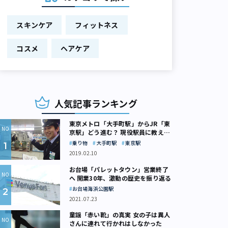
スキンケア
フィットネス
コスメ
ヘアケア
人気記事ランキング
東京メトロ「大手町駅」からJR「東
京駅」どう進む？ 現役駅員に教えて
もらいました
乗り物
大手町駅
東京駅
2019.02.10
お台場「パレットタウン」営業終了
へ 開業30年、激動の歴史を振り返る
お台場海浜公園駅
2021.07.23
童謡「赤い靴」の真実 女の子は異人
さんに連れて行かれはしなかった