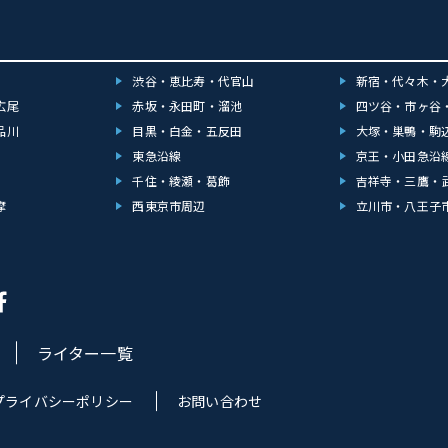
渋谷・恵比寿・代官山
新宿・代々木・
広尾
赤坂・永田町・溜池
四ツ谷・市ヶ谷
品川
目黒・白金・五反田
大塚・巣鴨・駒
東急沿線
京王・小田急沿
千住・綾瀬・葛飾
吉祥寺・三鷹・
摩
西東京市周辺
立川市・八王子
ライター一覧
プライバシーポリシー
お問い合わせ